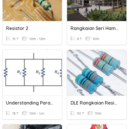
Resistor 2
Rangkaian Seri Hambatan Listrik
15 T
10th - 12th
8 T
10th
Understanding Parallel Resistors
DLE Rangkaian Resistor
18 T
10th - Uni
30 T
10th