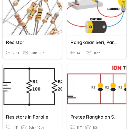
Resistor
Rangkaian Seri, Paralel, Dan Campuran (Resistor, Kapasitor)
20 T
10th - Uni
14 T
10th
Resistors In Parallel
Pretes Rangkaian Seri Dan Paralel
11 T
9th - 10th
5 T
10th