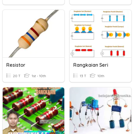
Resistor
Rangkaian Seri
20 T
1st - 10th
13 T
10th