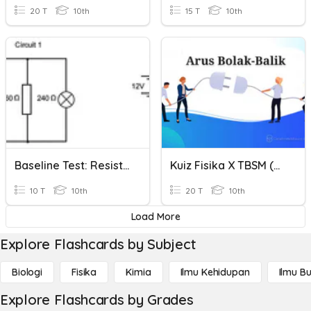
20 T
10th
15 T
10th
Baseline Test: Resistors In Parallel
Kuiz Fisika X TBSM (rangkaian Listrik Arus AC)
10 T
10th
20 T
10th
Load More
Explore Flashcards by Subject
Biologi
Fisika
Kimia
Ilmu Kehidupan
Ilmu B
Explore Flashcards by Grades