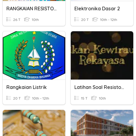
RANGKAIAN RESISTOR
Elektronika Dasar 2
26 T
10th
20 T
10th - 12th
Rangkaian Listrik
Latihan Soal Resistor Dan Kapasitor
20 T
10th - 12th
15 T
10th