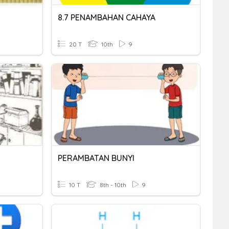
8.7 PENAMBAHAN CAHAYA
20 T
10th
9
PERAMBATAN BUNYI
10 T
8th - 10th
9