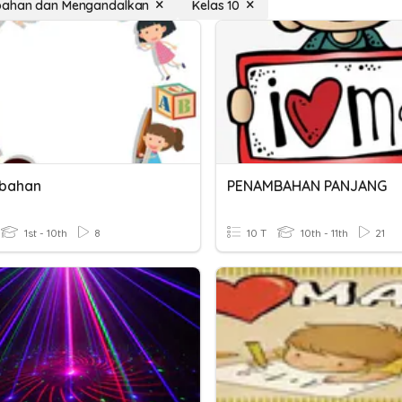
ahan dan Mengandalkan
Kelas 10
bahan
PENAMBAHAN PANJANG
1st - 10th
8
10 T
10th - 11th
21