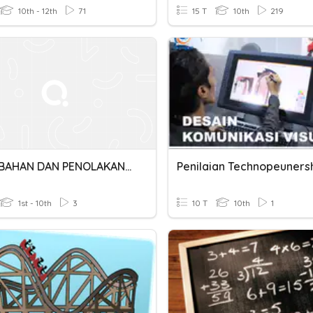
10th - 12th
71
15 T
10th
219
PENAMBAHAN DAN PENOLAKAN PECAHAN
Penilaian Technopeuners
1st - 10th
3
10 T
10th
1