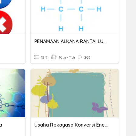
PENAMAAN ALKANA RANTAI LURUS
12 T
10th - 11th
263
a
Usaha Rekayasa Konversi Energi (kelas XI) Sesi 2 Mipa, IBB