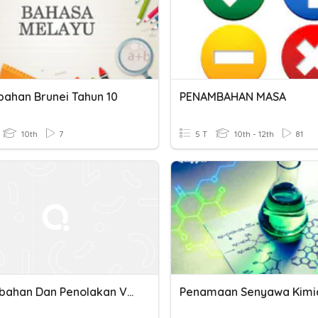
ahan Brunei Tahun 10
PENAMBAHAN MASA
10th
7
5 T
10th - 12th
81
Penambahan Dan Penolakan Vektor
Penamaan Senyawa Kimi