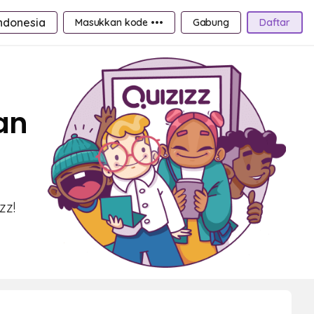
ndonesia
Masukkan kode •••
Gabung
Daftar
an
zz!