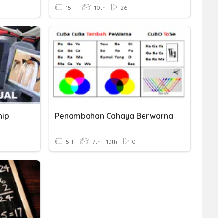
15 T
10th
26
hip
Penambahan Cahaya Berwarna
5 T
7th - 10th
0