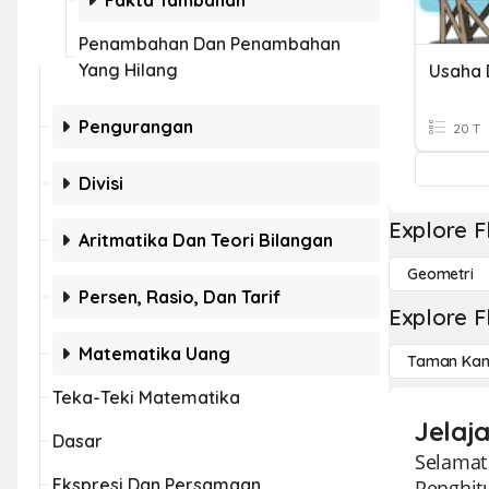
Fakta Tambahan
Penambahan Dan Penambahan
Yang Hilang
Usaha 
Pengurangan
20 T
Divisi
Explore F
Aritmatika Dan Teori Bilangan
Geometri
Persen, Rasio, Dan Tarif
Explore F
Matematika Uang
Taman Kan
Teka-Teki Matematika
Jelaj
Dasar
Selamat
Ekspresi Dan Persamaan
Penghit