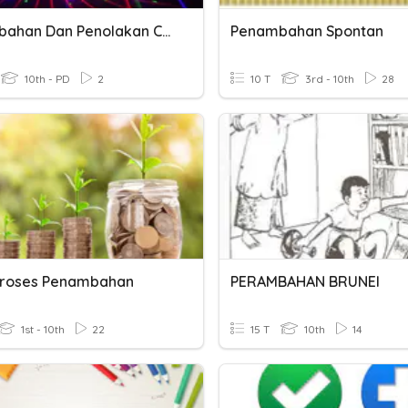
Penambahan Dan Penolakan Cahaya
Penambahan Spontan
10th - PD
2
10 T
3rd - 10th
28
 Proses Penambahan
PERAMBAHAN BRUNEI
1st - 10th
22
15 T
10th
14