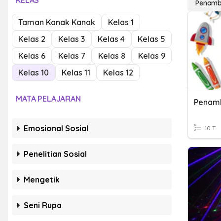
KELAS
Penamb
Taman Kanak Kanak
Kelas 1
Kelas 2
Kelas 3
Kelas 4
Kelas 5
Kelas 6
Kelas 7
Kelas 8
Kelas 9
Kelas 10
Kelas 11
Kelas 12
MATA PELAJARAN
Penam
Emosional Sosial
10 T
Penelitian Sosial
Mengetik
Seni Rupa