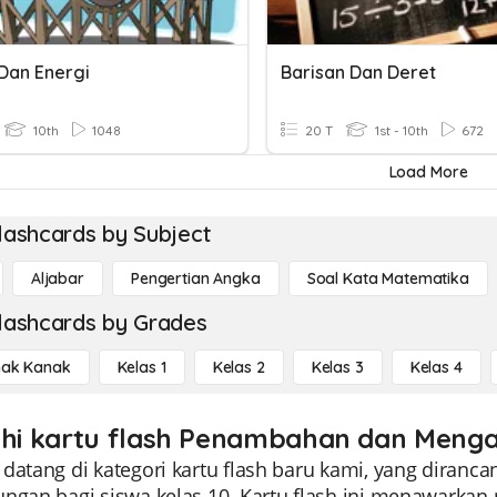
Dan Energi
Barisan Dan Deret
10th
1048
20 T
1st - 10th
672
Load More
lashcards by Subject
Aljabar
Pengertian Angka
Soal Kata Matematika
lashcards by Grades
ak Kanak
Kelas 1
Kelas 2
Kelas 3
Kelas 4
ahi kartu flash Penambahan dan Mengan
 datang di kategori kartu flash baru kami, yang dira
ungan bagi siswa kelas 10. Kartu flash ini menawarkan