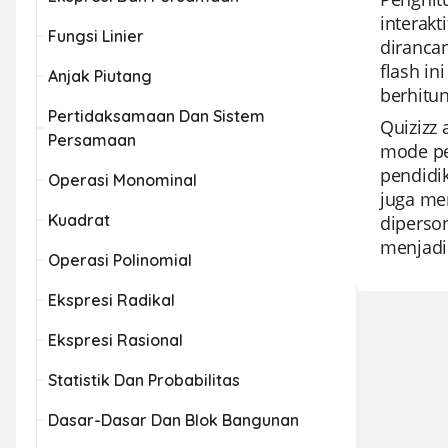
interak
Fungsi Linier
diranca
flash i
Anjak Piutang
berhitun
Pertidaksamaan Dan Sistem
Quizizz
Persamaan
mode pe
pendidi
Operasi Monominal
juga me
Kuadrat
diperso
menjadik
Operasi Polinomial
Ekspresi Radikal
Ekspresi Rasional
Statistik Dan Probabilitas
Dasar-Dasar Dan Blok Bangunan