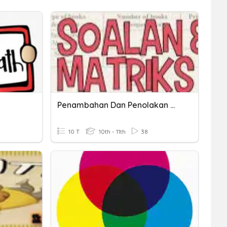
Penambahan Dan Penolakan Matriks
10 T
10th - 11th
38