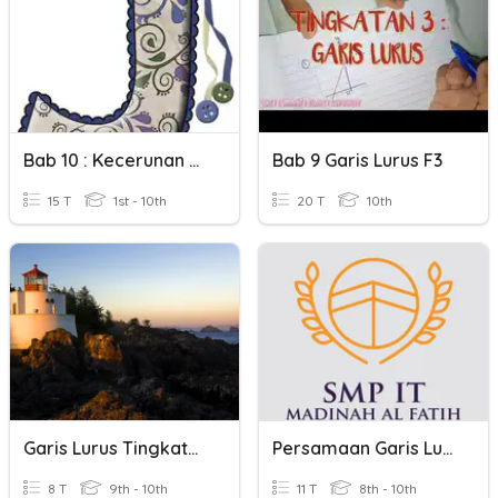
Bab 10 : Kecerunan Garis Lurus (Tingkatan 2)
Bab 9 Garis Lurus F3
15 T
1st - 10th
20 T
10th
Garis Lurus Tingkatan 3
Persamaan Garis Lurus Part 2
8 T
9th - 10th
11 T
8th - 10th