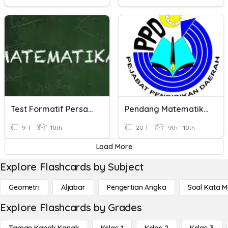
Test Formatif Persamaan Garis Lurus
Pendang Matematik SPM-Garis Lurus
9 T
10th
20 T
9th - 10th
Load More
Explore Flashcards by Subject
Geometri
Aljabar
Pengertian Angka
Soal Kata 
Explore Flashcards by Grades