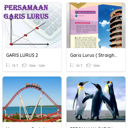
GARIS LURUS 2
Garis Lurus ( Straight Lines )
13 T
10th - 12th
10 T
10th