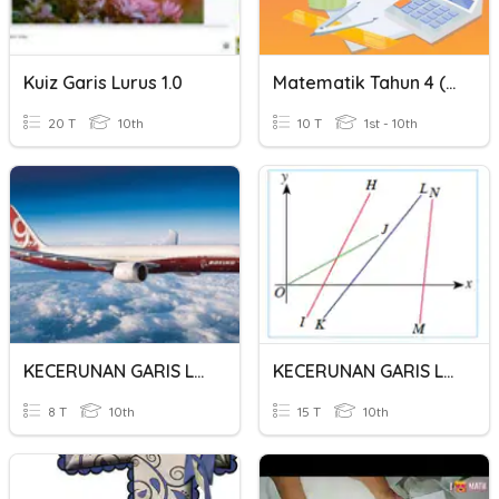
Kuiz Garis Lurus 1.0
Matematik Tahun 4 (Garis Selari Dan Garis Serenjang)
20 T
10th
10 T
1st - 10th
KECERUNAN GARIS LURUS
KECERUNAN GARIS LURUS
8 T
10th
15 T
10th