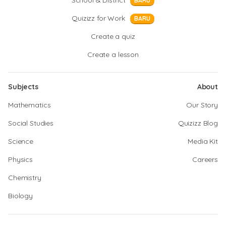
School & District
BARU
Quizizz for Work
BARU
Create a quiz
Create a lesson
Subjects
About
Mathematics
Our Story
Social Studies
Quizizz Blog
Science
Media Kit
Physics
Careers
Chemistry
Biology