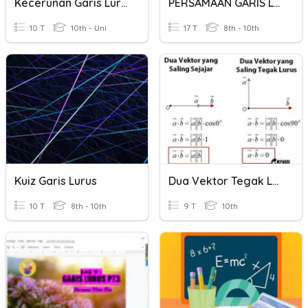
Kecerunan Garis Lurus
PERSAMAAN GARIS LURUS
10 T
10th - Uni
17 T
8th - 10th
Kuiz Garis Lurus
Dua Vektor Tegak Lurus
10 T
8th - 10th
9 T
10th