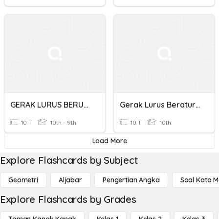
GERAK LURUS BERUBAH BERATURAN (GLBB)
Gerak Lurus Beraturan
10 T
10th - 9th
10 T
10th
Load More
Explore Flashcards by Subject
Geometri
Aljabar
Pengertian Angka
Soal Kata 
Explore Flashcards by Grades