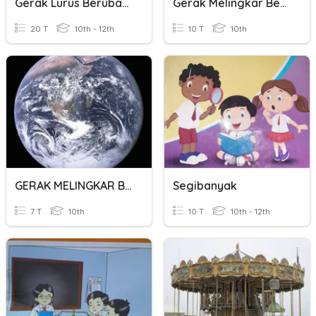
Gerak Lurus Berubah Beraturan
Gerak Melingkar Beraturan
20 T
10th - 12th
10 T
10th
GERAK MELINGKAR BERATURAN
Segibanyak
7 T
10th
10 T
10th - 12th