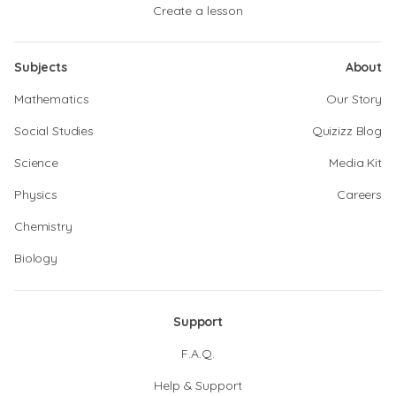
Create a lesson
Subjects
About
Mathematics
Our Story
Social Studies
Quizizz Blog
Science
Media Kit
Physics
Careers
Chemistry
Biology
Support
F.A.Q.
Help & Support