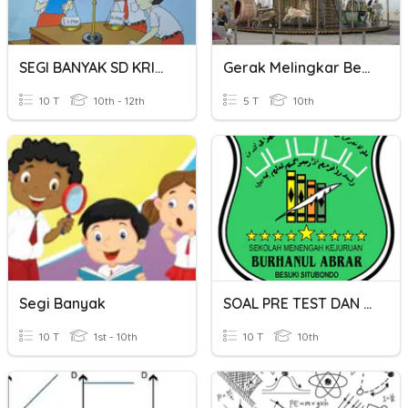
SEGI BANYAK SD KRISBA
Gerak Melingkar Beraturan
10 T
10th - 12th
5 T
10th
Segi Banyak
SOAL PRE TEST DAN POST TEST
10 T
1st - 10th
10 T
10th