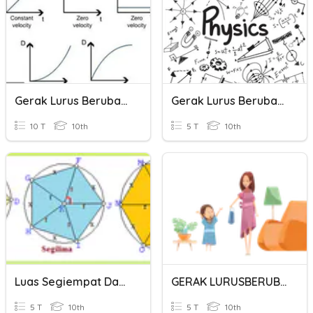
Gerak Lurus Berubah Berarutan
Gerak Lurus Berubah Beraturan
10 T
10th
5 T
10th
Luas Segiempat Dan Segi N Beraturan
GERAK LURUSBERUBAH BERATURAN
5 T
10th
5 T
10th