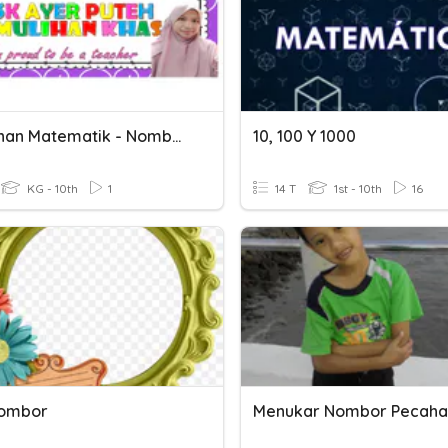
Pemulihan Matematik - Nombor Hingga 100
10, 100 Y 1000
KG - 10th
1
14 T
1st - 10th
16
Nombor