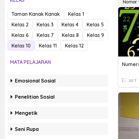
KELAS
Nomor 
Taman Kanak Kanak
Kelas 1
Kelas 2
Kelas 3
Kelas 4
Kelas 5
Kelas 6
Kelas 7
Kelas 8
Kelas 9
Kelas 10
Kelas 11
Kelas 12
MATA PELAJARAN
Numero
Emosional Sosial
20 T
Penelitian Sosial
Mengetik
Seni Rupa