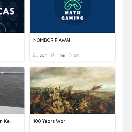
NOMBOR PIAWAI
20 T
10th
310
Menukar Nombor Pecahan Kepada Nombor Bulat
100 Years War