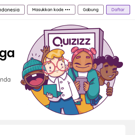
ndonesia
Masukkan kode •••
Gabung
Daftar
rga
Anda