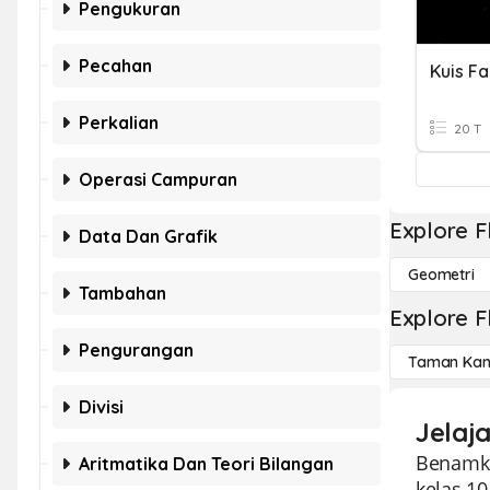
Pengukuran
Pecahan
Kuis F
Perkalian
20 T
Operasi Campuran
Explore F
Data Dan Grafik
Geometri
Tambahan
Explore F
Pengurangan
Taman Kan
Divisi
Jelaj
Benamka
Aritmatika Dan Teori Bilangan
kelas 1