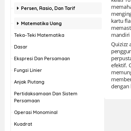
memaham
Persen, Rasio, Dan Tarif
menginga
kartu f
Matematika Uang
memastik
mandiri 
Teka-Teki Matematika
Quizizz
Dasar
penggun
perpust
Ekspresi Dan Persamaan
efektif.
Fungsi Linier
memungk
memberi
Anjak Piutang
dengan 
Pertidaksamaan Dan Sistem
Persamaan
Operasi Monominal
Kuadrat