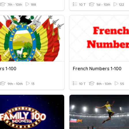
7th - 10th
188
10 T
1st - 10th
122
s 1-100
French Numbers 1-100
9th - 10th
13
10 T
8th - 10th
55