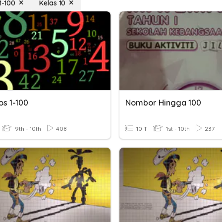
1-100
Kelas 10
s 1-100
Nombor Hingga 100
9th - 10th
408
10 T
1st - 10th
237