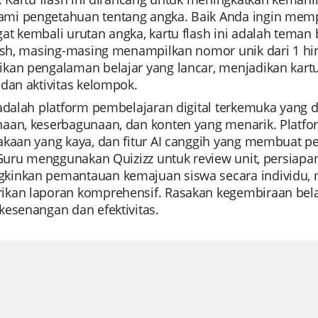
i pengetahuan tentang angka. Baik Anda ingin mempe
t kembali urutan angka, kartu flash ini adalah teman be
lash, masing-masing menampilkan nomor unik dari 1 h
an pengalaman belajar yang lancar, menjadikan kartu f
dan aktivitas kelompok.
 adalah platform pembelajaran digital terkemuka yang 
aan, keserbagunaan, dan konten yang menarik. Plat
akaan yang kaya, dan fitur AI canggih yang membuat
 Guru menggunakan Quizizz untuk review unit, persiapan 
inkan pemantauan kemajuan siswa secara individu, m
kan laporan komprehensif. Rasakan kegembiraan belaj
kesenangan dan efektivitas.