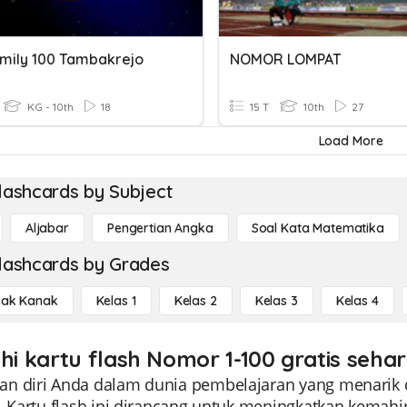
amily 100 Tambakrejo
NOMOR LOMPAT
KG - 10th
18
15 T
10th
27
Load More
lashcards by Subject
Aljabar
Pengertian Angka
Soal Kata Matematika
lashcards by Grades
ak Kanak
Kelas 1
Kelas 2
Kelas 3
Kelas 4
ahi kartu flash Nomor 1-100 gratis sehar
n diri Anda dalam dunia pembelajaran yang menarik 
0. Kartu flash ini dirancang untuk meningkatkan kem