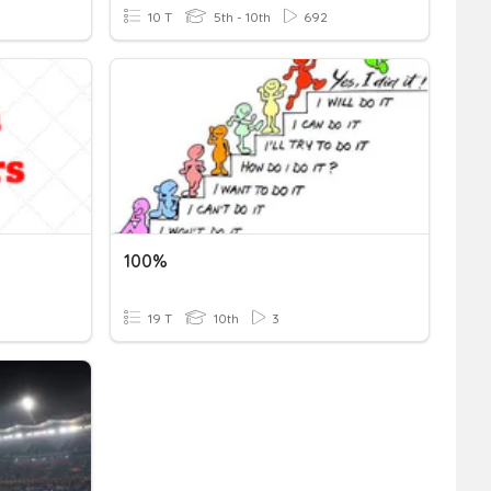
10 T
5th - 10th
692
100%
19 T
10th
3