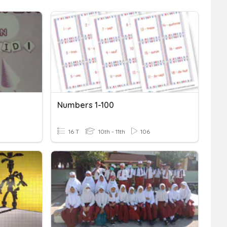
Numbers 1-100
16 T
10th - 11th
106