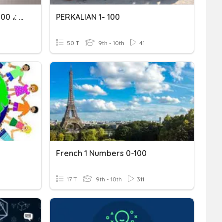
× 10 ، × 100 ، × 1000 ،: 10 ،: 100 ،: 1000
PERKALIAN 1- 100
50 T
9th - 10th
41
French 1 Numbers 0-100
17 T
9th - 10th
311