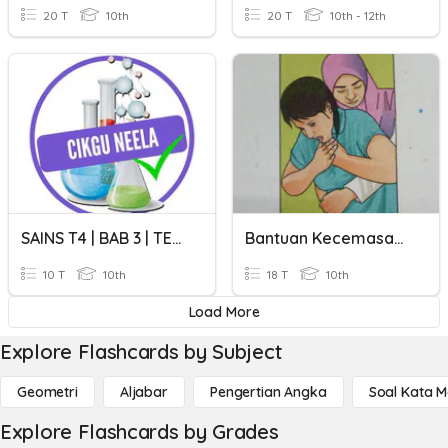
20 T
10th
20 T
10th - 12th
SAINS T4 | BAB 3 | TEKNIK MENGUKUR PARAMETER KESIHATAN
Bantuan Kecemasan Dan Parameter Kesihatan Badan
10 T
10th
18 T
10th
Load More
Explore Flashcards by Subject
Geometri
Aljabar
Pengertian Angka
Soal Kata 
Explore Flashcards by Grades