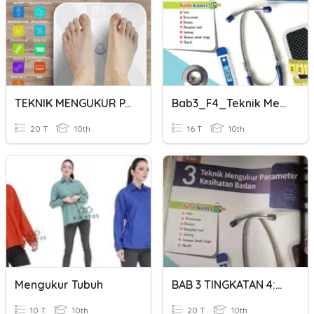
TEKNIK MENGUKUR PARAMETER KESIHATAN BADAN
Bab3_F4_Teknik Mengukur Parameter Kesihatan Badan
20 T
10th
16 T
10th
Mengukur Tubuh
BAB 3 TINGKATAN 4:MENGUKUR KESIHATAN BADAN
10 T
10th
20 T
10th