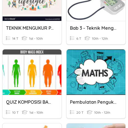
TEKNIK MENGUKUR PARAMETER KESIHATAN BADAN
Bab 3 - Teknik Mengukur Parameter Kesihatan Badan
14 T
1st - 10th
6 T
10th - 12th
QUIZ KOMPOSISI BADAN
Pembulatan Pengukuran Panjang Dan Berat
10 T
1st - 10th
20 T
10th - 12th