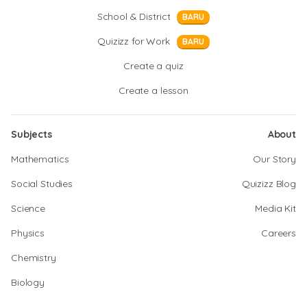
School & District
BARU
Quizizz for Work
BARU
Create a quiz
Create a lesson
Subjects
About
Mathematics
Our Story
Social Studies
Quizizz Blog
Science
Media Kit
Physics
Careers
Chemistry
Biology