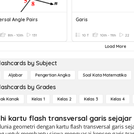
ersal Angle Pairs
Garis
8th - 10th
131
10 T
10th - 11th
22
Load More
lashcards by Subject
Aljabar
Pengertian Angka
Soal Kata Matematika
lashcards by Grades
ak Kanak
Kelas 1
Kelas 2
Kelas 3
Kelas 4
hi kartu flash transversal garis sejajar
unia geometri dengan kartu flash transversal garis sejaj
ng untuk membantu siswa menguasai konsep garis transv