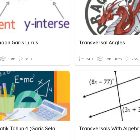
aan Garis Lurus
Transversal Angles
10th
950
24 T
9th - 10th
266
Matematik Tahun 4 (Garis Selari Dan Garis Serenjang)
Transversals With Algebr