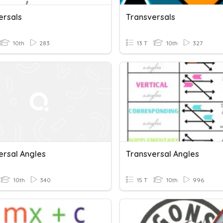
ersals
Transversals
10th
283
13 T
10th
327
ersal Angles
Transversal Angles
10th
340
15 T
10th
996