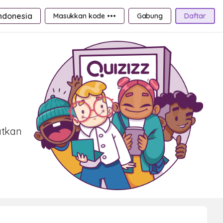
ndonesia
Masukkan kode •••
Gabung
Daftar
atkan