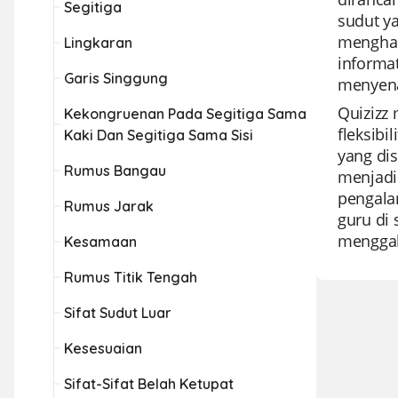
Segitiga
sudut ya
menghad
Lingkaran
informa
Garis Singgung
menyen
Quizizz
Kekongruenan Pada Segitiga Sama
fleksibi
Kaki Dan Segitiga Sama Sisi
yang di
Rumus Bangau
menjadik
pengalam
Rumus Jarak
guru di 
menggab
Kesamaan
Rumus Titik Tengah
Sifat Sudut Luar
Kesesuaian
Sifat-Sifat Belah Ketupat