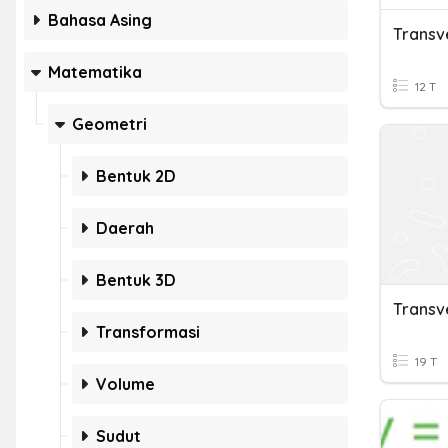
Bahasa Asing
Transv
Matematika
12 T
Geometri
Bentuk 2D
Daerah
Bentuk 3D
Transv
Transformasi
19 T
Volume
Sudut