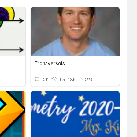
Transversals
12 T
8th - 10th
2772