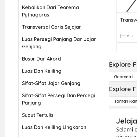
Kebalikan Dari Teorema
Pythagoras
Transv
Transversal Garis Sejajar
15 T
Luas Persegi Panjang Dan Jajar
Genjang
Busur Dan Akord
Explore F
Luas Dan Keliling
Geometri
Sifat-Sifat Jajar Genjang
Explore F
Sifat-Sifat Persegi Dan Persegi
Taman Kan
Panjang
Sudut Tertulis
Jelaja
Luas Dan Keliling Lingkaran
Selami d
diranca