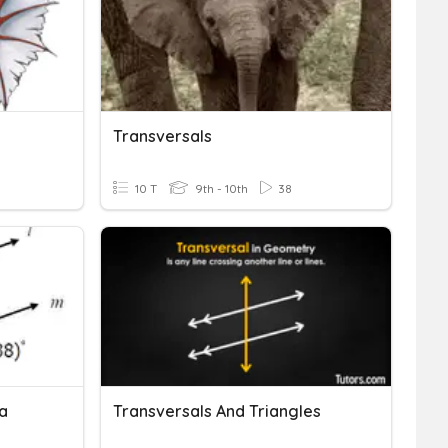
Transversals
10 T
9th - 10th
38
a
Transversals And Triangles