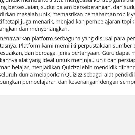
ng bersesuaian, sudut dalam berseberangan, dan sudut
irkan masalah unik, memastikan pemahaman topik yan
tif tetapi juga menarik, menjadikan pembelajaran top
angkan dan menyenangkan.
 menawarkan platform serbaguna yang disukai para p
litasnya. Platform kami memiliki perpustakaan sumber d
sesuaikan, dan berbagai jenis pertanyaan. Guru dapat
annya alat yang ideal untuk meninjau unit dan persiap
an belajar, menjadikan Quizizz lebih mendidik dibandin
seluruh dunia melaporkan Quizizz sebagai alat pendidika
ungkan pembelajaran dan kesenangan dengan semp