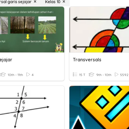
sal garis sejajar
Kelas 10
ejajar
Transversals
10th - 11th
4
15 T
9th - 10th
5592