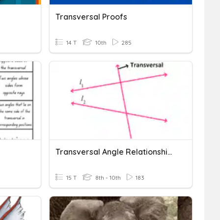
Transversal Proofs
14 T
10th
285
Transversal Angle Relationships
15 T
8th - 10th
183