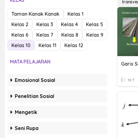
KELAS
transver
Taman Kanak Kanak
Kelas 1
Kelas 2
Kelas 3
Kelas 4
Kelas 5
Kelas 6
Kelas 7
Kelas 8
Kelas 9
Kelas 10
Kelas 11
Kelas 12
MATA PELAJARAN
Garis S
Emosional Sosial
10 T
Penelitian Sosial
Mengetik
Seni Rupa