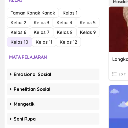
KELAS
Masala
Taman Kanak Kanak
Kelas 1
Kelas 2
Kelas 3
Kelas 4
Kelas 5
Kelas 6
Kelas 7
Kelas 8
Kelas 9
Kelas 10
Kelas 11
Kelas 12
MATA PELAJARAN
Emosional Sosial
20 T
Penelitian Sosial
Mengetik
Seni Rupa