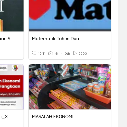
Langkah-Langkah Penelitian Sejarah Dan Historiografi
Matematik Tahun Dua
10 T
6th - 10th
2200
mi_X
MASALAH EKONOMI