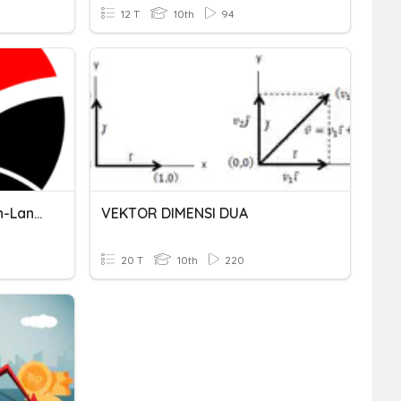
12 T
10th
94
3.2.3 Menentukan Langkah-Langkah Perakitan Komputer
VEKTOR DIMENSI DUA
20 T
10th
220