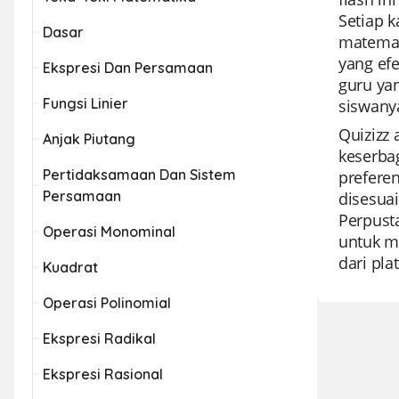
Setiap 
Dasar
matemati
yang ef
Ekspresi Dan Persamaan
guru ya
Fungsi Linier
siswany
Quizizz
Anjak Piutang
keserba
Pertidaksamaan Dan Sistem
prefere
Persamaan
disesua
Perpust
Operasi Monominal
untuk me
dari pla
Kuadrat
Operasi Polinomial
Ekspresi Radikal
Ekspresi Rasional