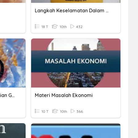
Langkah Keselamatan Dalam Makmal
18 T
10th
432
Langkah-Langkah Penelitian Geografi
Materi Masalah Ekonomi
10 T
10th
366