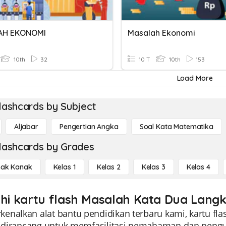
AH EKONOMI
Masalah Ekonomi
10th
32
10 T
10th
153
Load More
lashcards by Subject
Aljabar
Pengertian Angka
Soal Kata Matematika
lashcards by Grades
ak Kanak
Kelas 1
Kelas 2
Kelas 3
Kelas 4
ahi kartu flash Masalah Kata Dua Langk
nalkan alat bantu pendidikan terbaru kami, kartu flas
ni dirancang untuk memfasilitasi pemahaman dan pengu