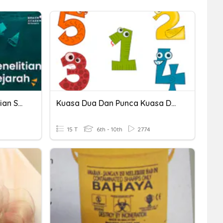
Langkah-Langkah Penelitian Sejarah
Kuasa Dua Dan Punca Kuasa Dua
15 T
6th - 10th
2774