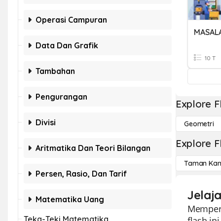
Operasi Campuran
MASAL
Data Dan Grafik
10 T
Tambahan
Pengurangan
Explore F
Divisi
Geometri
Explore F
Aritmatika Dan Teori Bilangan
Taman Kan
Persen, Rasio, Dan Tarif
Jelaj
Matematika Uang
Memperke
Teka-Teki Matematika
flash i