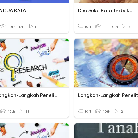
A DUA KATA
Dua Suku Kata Terbuka
10th - 12th
1
10 T
1st - 10th
17
QUIZ Langkah-Langkah Penelitian Geografi
10th
151
10 T
10th
12