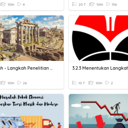
10th
4
20 T
10th
136
Langkah - Langkah Penelitian Dan Penulisan Sejarah
10th
26
10 T
10th
2