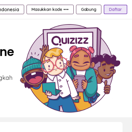
ndonesia
Masukkan kode •••
Gabung
Daftar
ine
ngkah