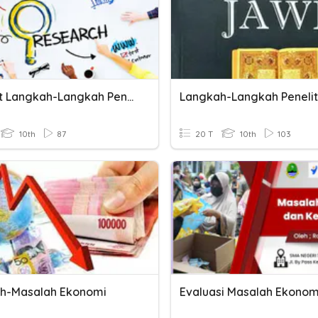
PrePost Langkah-Langkah Penelitian Geografi
10th
87
20 T
10th
103
h-Masalah Ekonomi
Evaluasi Masalah Ekono