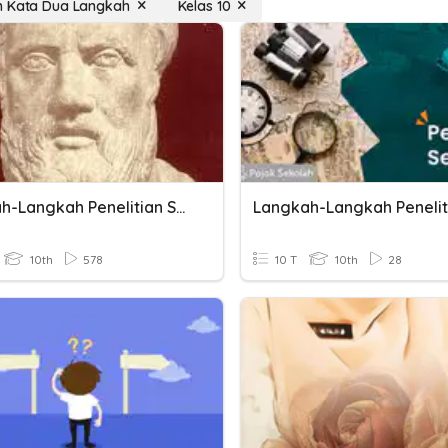
h Kata Dua Langkah
Kelas 10
Langkah-Langkah Penelitian Sejarah
10th
578
10 T
10th
28