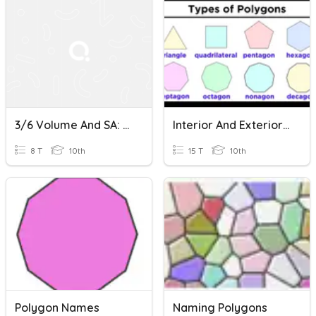
3/6 Volume And SA: Hexagon Pentagon Day
Interior And Exterior Angles Of Polygons
8 T
10th
15 T
10th
Polygon Names
Naming Polygons