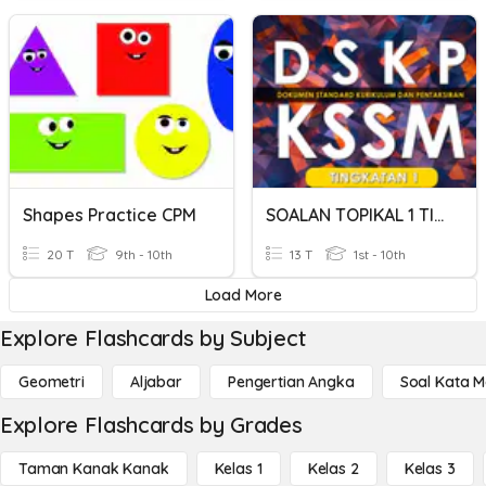
Shapes Practice CPM
SOALAN TOPIKAL 1 TING.1 KSSM
20 T
9th - 10th
13 T
1st - 10th
Load More
Explore Flashcards by Subject
Geometri
Aljabar
Pengertian Angka
Soal Kata 
Explore Flashcards by Grades
Taman Kanak Kanak
Kelas 1
Kelas 2
Kelas 3