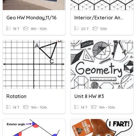
Geo HW Monday,11/16
Interior/Exterior Angles Of Polygons And Parallelograms
18 T
8th - 10th
20 T
10th
Rotation
Unit 8 HW #3
14 T
9th - 10th
14 T
9th - 10th