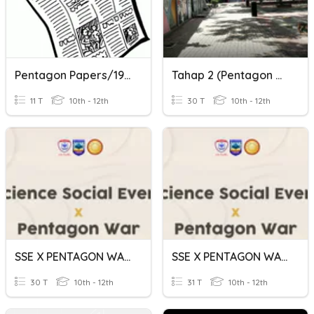
Pentagon Papers/1980's For Profit News
Tahap 2 (Pentagon War)
11 T
10th - 12th
30 T
10th - 12th
SSE X PENTAGON WAR TAHAP 1
SSE X PENTAGON WAR TAHAP 2
30 T
10th - 12th
31 T
10th - 12th