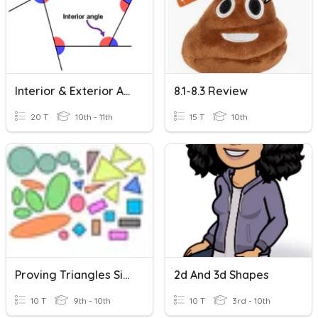
Interior & Exterior Angles Of Polygons
8.1-8.3 Review
20 T
10th - 11th
15 T
10th
Proving Triangles Similar
2d And 3d Shapes
10 T
9th - 10th
10 T
3rd - 10th