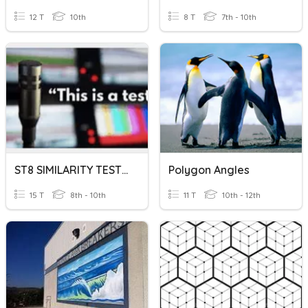
12 T
10th
8 T
7th - 10th
ST8 SIMILARITY TEST (SIDES, PERIMETER, & AREA)
Polygon Angles
15 T
8th - 10th
11 T
10th - 12th