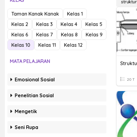
KELAS
struktu
Taman Kanak Kanak
Kelas 1
Kelas 2
Kelas 3
Kelas 4
Kelas 5
Kelas 6
Kelas 7
Kelas 8
Kelas 9
Kelas 10
Kelas 11
Kelas 12
MATA PELAJARAN
Strukt
Emosional Sosial
20 T
Penelitian Sosial
Mengetik
Seni Rupa