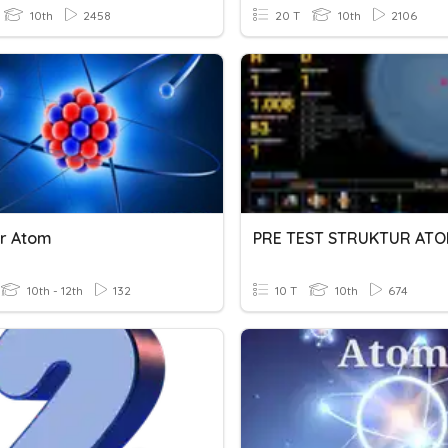
10th
2458
20 T
10th
2106
ur Atom
PRE TEST STRUKTUR AT
10th - 12th
132
10 T
10th
674