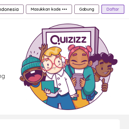
ndonesia
Masukkan kode •••
Gabung
Daftar
ng