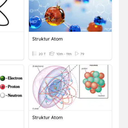
Struktur Atom
20 T
10th - 11th
79
Struktur Atom