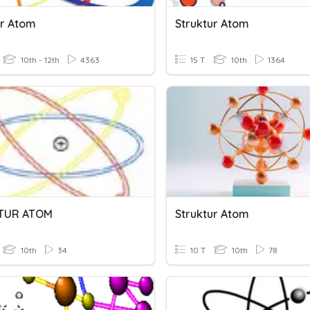
ur Atom
Struktur Atom
10th - 12th
4363
15 T
10th
1364
TUR ATOM
Struktur Atom
10th
34
10 T
10th
78