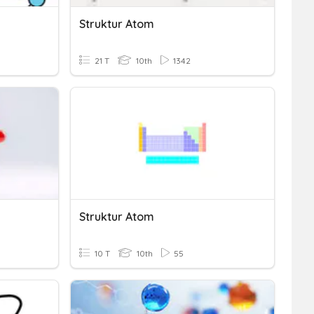
Struktur Atom
21 T
10th
1342
Struktur Atom
10 T
10th
55