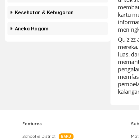
membant
Kesehatan & Kebugaran
kartu m
informa
Aneka Ragam
meningk
Quizizz 
mereka.
luas, d
memanta
pengala
memfasi
pembela
kalanga
Features
Sub
School & District
Mat
BARU