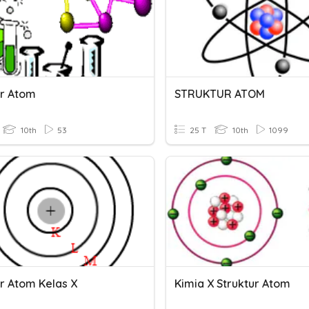
ur Atom
STRUKTUR ATOM
10th
53
25 T
10th
1099
ur Atom Kelas X
Kimia X Struktur Atom