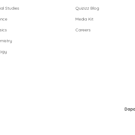
al Studies
Quizizz Blog
ence
Media Kit
sics
Careers
mistry
logy
Dapa