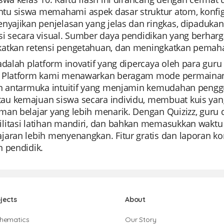
u siswa memahami aspek dasar struktur atom, konfigu
enyajikan penjelasan yang jelas dan ringkas, dipaduka
si secara visual. Sumber daya pendidikan yang berhar
atkan retensi pengetahuan, dan meningkatkan pemaha
adalah platform inovatif yang dipercaya oleh para gur
 Platform kami menawarkan beragam mode permainan
an antarmuka intuitif yang menjamin kemudahan pen
u kemajuan siswa secara individu, membuat kuis yang
man belajar yang lebih menarik. Dengan Quizizz, gur
litasi latihan mandiri, dan bahkan memasukkan wakt
jaran lebih menyenangkan. Fitur gratis dan laporan ko
n pendidik.
jects
About
hematics
Our Story