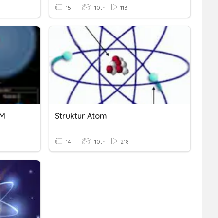
15 T
10th
113
OM
Struktur Atom
14 T
10th
218