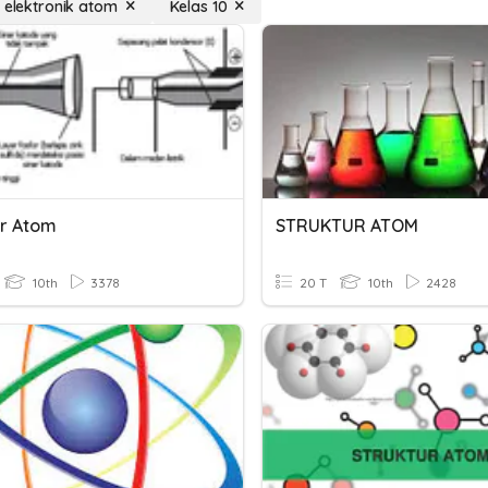
r elektronik atom
Kelas 10
ur Atom
STRUKTUR ATOM
10th
3378
20 T
10th
2428