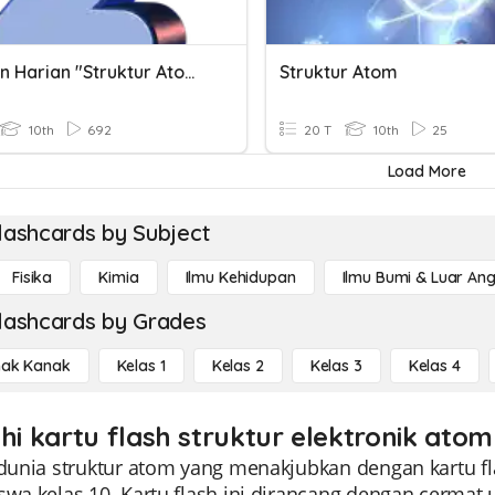
Ulangan Harian "Struktur Atom"
Struktur Atom
10th
692
20 T
10th
25
Load More
lashcards by Subject
Fisika
Kimia
Ilmu Kehidupan
Ilmu Bumi & Luar An
lashcards by Grades
ak Kanak
Kelas 1
Kelas 2
Kelas 3
Kelas 4
ahi kartu flash struktur elektronik atom
 dunia struktur atom yang menakjubkan dengan kartu f
iswa kelas 10. Kartu flash ini dirancang dengan cerm