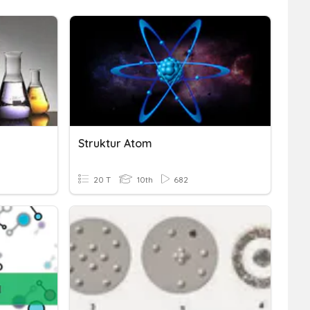
Struktur Atom
20 T
10th
682