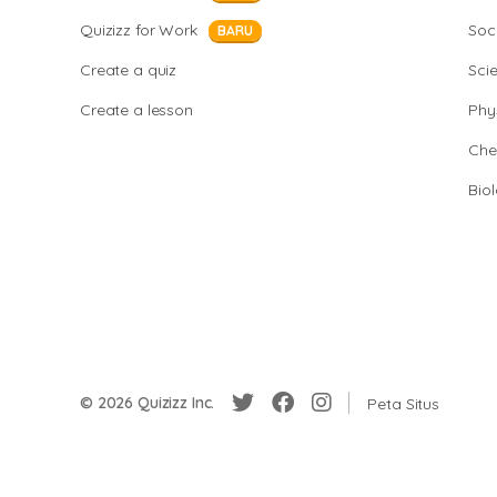
Quizizz for Work
Soci
BARU
Create a quiz
Sci
Create a lesson
Phy
Che
Bio
© 2026 Quizizz Inc.
Peta Situs