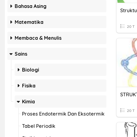
Bahasa Asing
Strukt
Matematika
20 T
Membaca & Menulis
Sains
Biologi
Fisika
STRUK
Kimia
20 T
Proses Endotermik Dan Eksotermik
Tabel Periodik