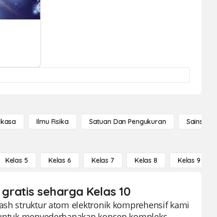
gkasa
Ilmu Fisika
Satuan Dan Pengukuran
Sains Se
Kelas 5
Kelas 6
Kelas 7
Kelas 8
Kelas 9
 gratis seharga Kelas 10
lash struktur atom elektronik komprehensif kami
at untuk menyederhanakan konsep kompleks,