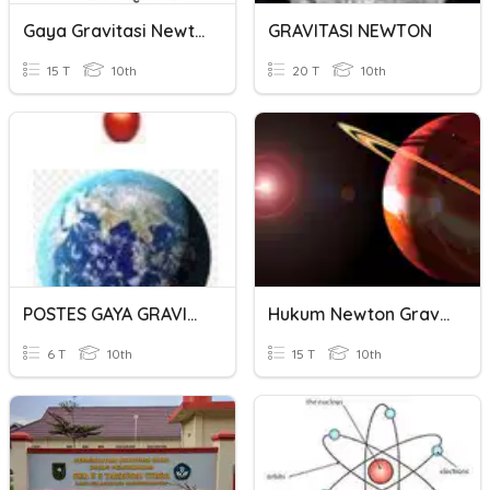
Gaya Gravitasi Newton Dan Hukum Kepler
GRAVITASI NEWTON
15 T
10th
20 T
10th
POSTES GAYA GRAVITASI
Hukum Newton Gravitasi
6 T
10th
15 T
10th