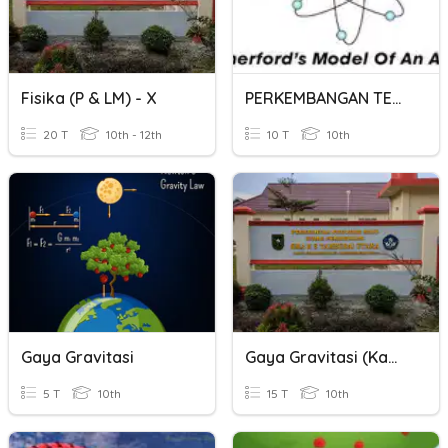
Fisika (P & LM) - X
PERKEMBANGAN TEORI ATOM
20 T
10th - 12th
10 T
10th
Gaya Gravitasi
Gaya Gravitasi (Kamis, 19/03/2020)
5 T
10th
15 T
10th