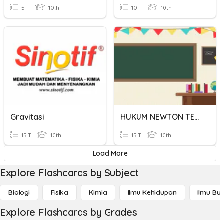
5 T
10th
10 T
10th
Gravitasi
HUKUM NEWTON TENTANG GERAK
15 T
10th
15 T
10th
Load More
Explore Flashcards by Subject
Biologi
Fisika
Kimia
Ilmu Kehidupan
Ilmu B
Explore Flashcards by Grades