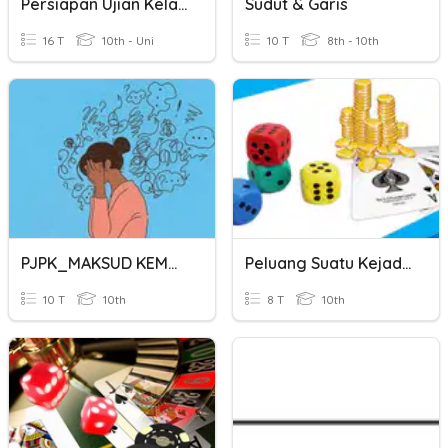
Persiapan Ujian Kelas 8
Sudut & Garis
16 T
10th - Uni
10 T
8th - 10th
PJPK_MAKSUD KEMURUNGAN DAN TANDA KEMURUNGAN
Peluang Suatu Kejadian
10 T
10th
8 T
10th