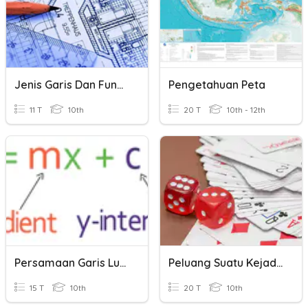
Jenis Garis Dan Fungsinya
Pengetahuan Peta
11 T
10th
20 T
10th - 12th
Persamaan Garis Lurus
Peluang Suatu Kejadian
15 T
10th
20 T
10th