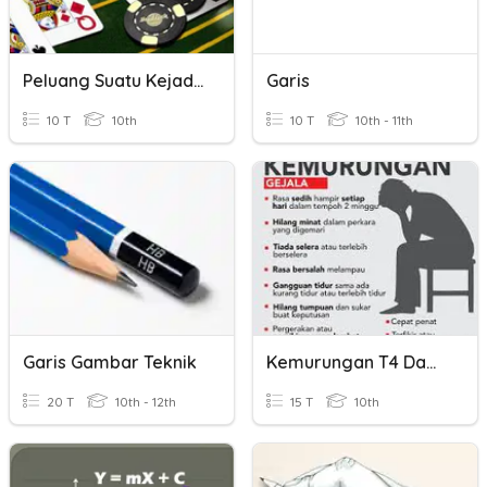
Peluang Suatu Kejadian
Garis
10 T
10th
10 T
10th - 11th
Garis Gambar Teknik
Kemurungan T4 Damar
20 T
10th - 12th
15 T
10th