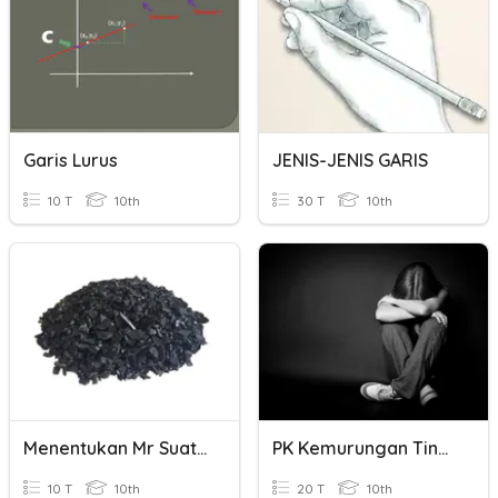
Garis Lurus
JENIS-JENIS GARIS
10 T
10th
30 T
10th
Menentukan Mr Suatu Molekul
PK Kemurungan Ting4
10 T
10th
20 T
10th