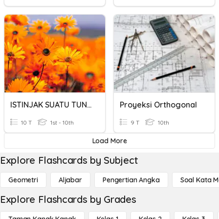
ISTINJAK SUATU TUNTUTAN
Proyeksi Orthogonal
10 T
1st - 10th
9 T
10th
Load More
Explore Flashcards by Subject
Geometri
Aljabar
Pengertian Angka
Soal Kata 
Explore Flashcards by Grades