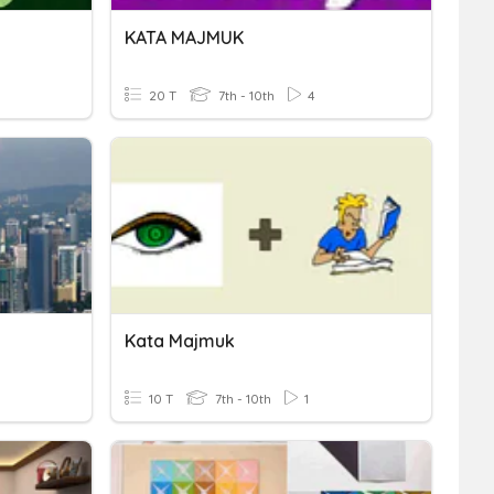
KATA MAJMUK
20 T
7th - 10th
4
Kata Majmuk
10 T
7th - 10th
1