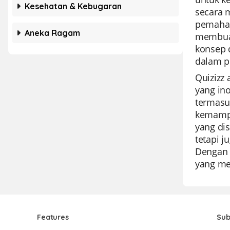
Kesehatan & Kebugaran
secara 
pemaham
Aneka Ragam
membuat
konsep 
dalam p
Quizizz
yang in
termasu
kemampu
yang dis
tetapi j
Dengan 
yang me
Features
Sub