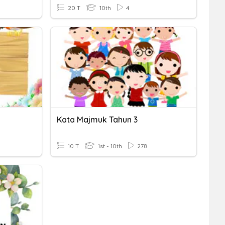
20 T
10th
4
Kata Majmuk Tahun 3
10 T
1st - 10th
278