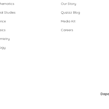
hematics
Our Story
al Studies
Quizizz Blog
ence
Media Kit
sics
Careers
mistry
logy
Dapa