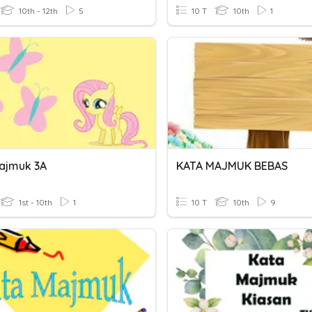
10th - 12th
5
10 T
10th
1
ajmuk 3A
KATA MAJMUK BEBAS
1st - 10th
1
10 T
10th
9