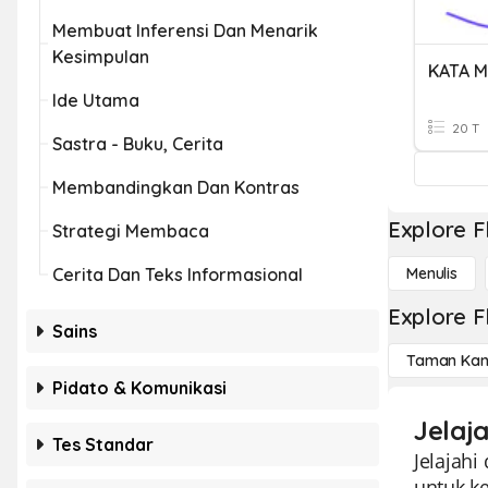
Membuat Inferensi Dan Menarik
Kesimpulan
KATA 
Ide Utama
20 T
Sastra - Buku, Cerita
Membandingkan Dan Kontras
Explore F
Strategi Membaca
Cerita Dan Teks Informasional
Menulis
Explore F
Sains
Taman Kan
Pidato & Komunikasi
Jelaj
Tes Standar
Jelajah
untuk ke