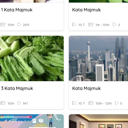
 1 Kata Majmuk
Kata Majmuk
10th
269
10 T
1st - 10th
2
 3 Kata Majmuk
Kata Majmuk
10th
147
10 T
10th - 12th
5