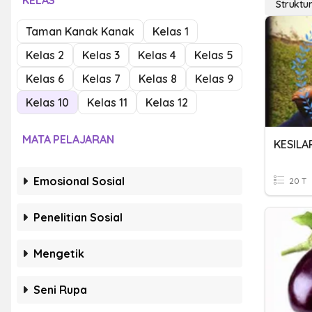
KELAS
Struktu
Taman Kanak Kanak
Kelas 1
Kelas 2
Kelas 3
Kelas 4
Kelas 5
Kelas 6
Kelas 7
Kelas 8
Kelas 9
Kelas 10
Kelas 11
Kelas 12
MATA PELAJARAN
Emosional Sosial
20 T
Penelitian Sosial
Mengetik
Seni Rupa