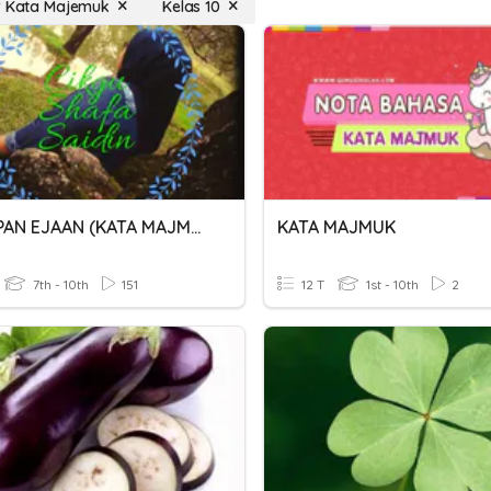
r Kata Majemuk
Kelas 10
KESILAPAN EJAAN (KATA MAJMUK)
KATA MAJMUK
7th - 10th
151
12 T
1st - 10th
2