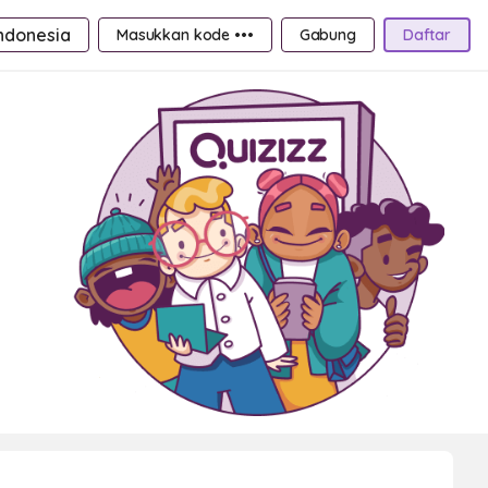
ndonesia
Masukkan kode •••
Gabung
Daftar