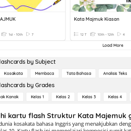
MAJMUK
Kata Majmuk Kiasan
1st - 10th
7
12 T
10th - 12th
4
Load More
lashcards by Subject
Kosakata
Membaca
Tata Bahasa
Analisis Teks
lashcards by Grades
ak Kanak
Kelas 1
Kelas 2
Kelas 3
Kelas 4
ahi kartu flash Struktur Kata Majemuk g
i dunia kosakata bahasa Inggris yang menakjubkan deng
las 10. Kartu flash ini mempelajari komposisi rumit k