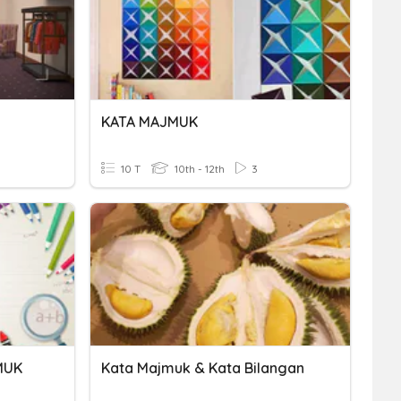
KATA MAJMUK
10 T
10th - 12th
3
MUK
Kata Majmuk & Kata Bilangan