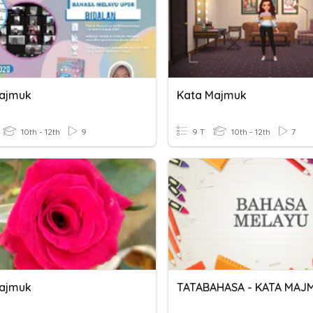
ajmuk
Kata Majmuk
10th - 12th
9
9 T
10th - 12th
7
ajmuk
TATABAHASA - KATA MAJ