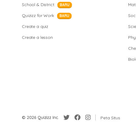
School & District
Mat
BARU
Quizizz for Work
Soci
BARU
Create a quiz
Sci
Create a lesson
Phy
Che
Bio
© 2026 Quizizz Inc.
Peta Situs