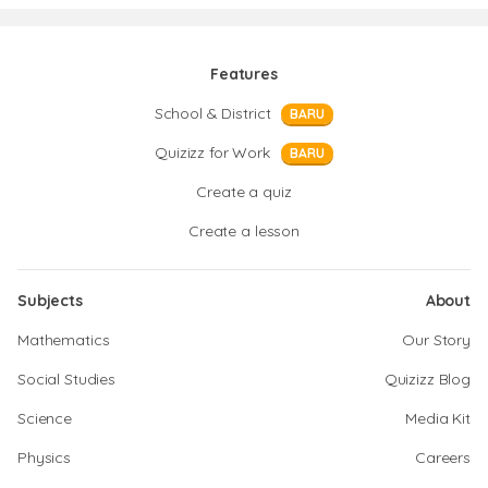
Features
School & District
BARU
Quizizz for Work
BARU
Create a quiz
Create a lesson
Subjects
About
Mathematics
Our Story
Social Studies
Quizizz Blog
Science
Media Kit
Physics
Careers