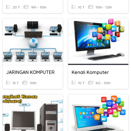
20 T
9th - 10th
10 T
10th - 12th
JARINGAN KOMPUTER
Kenali Komputer
15 T
10th
10 T
KG - 10th