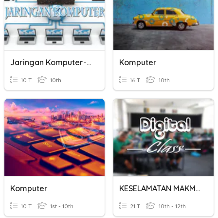
Jaringan Komputer-Selasa
Komputer
10 T
10th
16 T
10th
Komputer
KESELAMATAN MAKMAL KOMPUTER
10 T
1st - 10th
21 T
10th - 12th