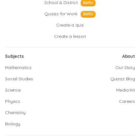
School & District
BARU
Quizizz for Work
BARU
Create a quiz
Create a lesson
Subjects
About
Mathematics
Our Story
Social Studies
Quizizz Blog
Science
Media Kit
Physics
Careers
Chemistry
Biology