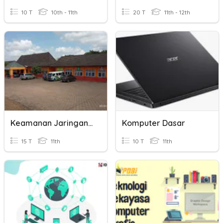
10 T
10th - 11th
20 T
11th - 12th
Keamanan Jaringan Komputer
Komputer Dasar
15 T
11th
10 T
11th