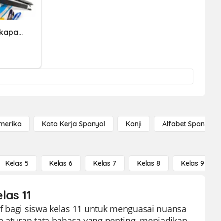
KD 3.4 Peralatan/Perlengkapan Kantor
Amerika
Kata Kerja Spanyol
Kanji
Alfabet Spanyol
Kelas 5
Kelas 6
Kelas 7
Kelas 8
Kelas 9
las 11
tif bagi siswa kelas 11 untuk menguasai nuansa
n aturan tata bahasa yang penting, menjadikan