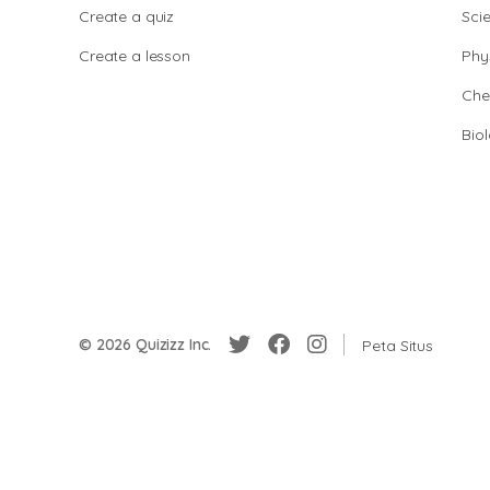
Create a quiz
Sci
Create a lesson
Phy
Che
Bio
© 2026 Quizizz Inc.
Peta Situs