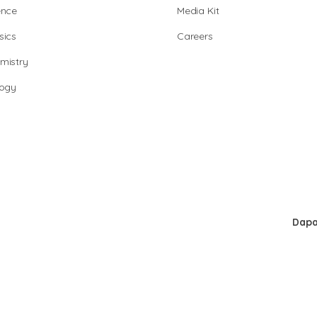
ence
Media Kit
sics
Careers
mistry
logy
Dapa