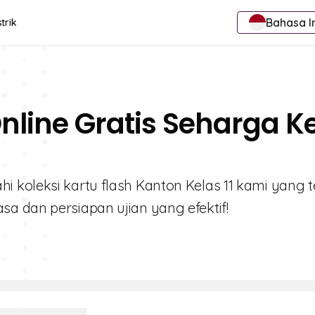
Bahasa I
trik
nline Gratis Seharga K
 koleksi kartu flash Kanton Kelas 11 kami yang t
a dan persiapan ujian yang efektif!