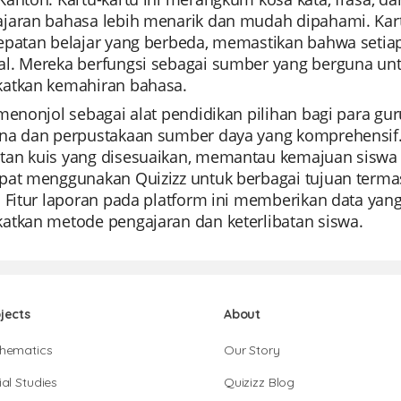
jaran bahasa lebih menarik dan mudah dipahami. Kart
epatan belajar yang berbeda, memastikan bahwa seti
. Mereka berfungsi sebagai sumber yang berguna untuk 
atkan kemahiran bahasa.
 menonjol sebagai alat pendidikan pilihan bagi para
na dan perpustakaan sumber daya yang komprehensif. 
an kuis yang disesuaikan, memantau kemajuan siswa s
at menggunakan Quizizz untuk berbagai tujuan termasu
. Fitur laporan pada platform ini memberikan data y
atkan metode pengajaran dan keterlibatan siswa.
jects
About
hematics
Our Story
al Studies
Quizizz Blog