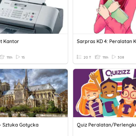
t Kantor
Sarpras KD 4: Peralatan 
11th
15
20 T
11th
308
- Sztuka Gotycka