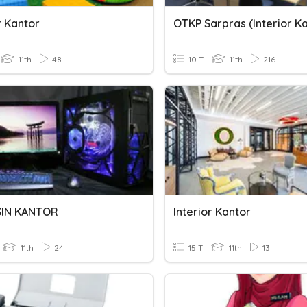
r Kantor
OTKP Sarpras (Interior K
11th
48
10 T
11th
216
SIN KANTOR
Interior Kantor
11th
24
15 T
11th
13