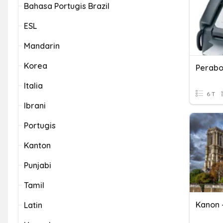
Bahasa Portugis Brazil
ESL
Mandarin
Korea
Perabo
Italia
6 T
Ibrani
Portugis
Kanton
Punjabi
Tamil
Kanon 
Latin