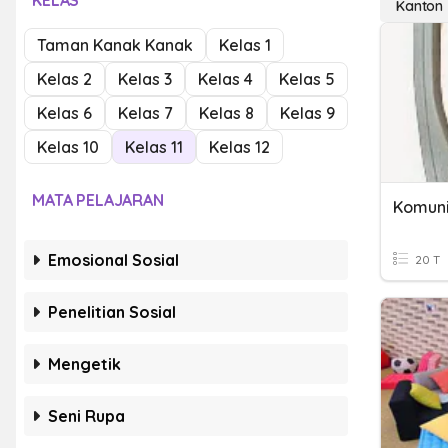
KELAS
Kanton
Taman Kanak Kanak
Kelas 1
Kelas 2
Kelas 3
Kelas 4
Kelas 5
Kelas 6
Kelas 7
Kelas 8
Kelas 9
Kelas 10
Kelas 11
Kelas 12
MATA PELAJARAN
Komuni
Emosional Sosial
20 T
Penelitian Sosial
Mengetik
Seni Rupa