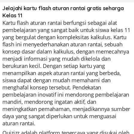
Jelajahi kartu flash aturan rantai gratis seharga
Kelas 11
Kartu flash aturan rantai berfungsi sebagai alat
pembelajaran yang sangat baik untuk siswa kelas 11
yang bergulat dengan kompleksitas kalkulus. Kartu
flash ini menyederhanakan aturan rantai, sebuah
konsep dasar dalam kalkulus, dengan memecahnya
menjadi informasi yang mudah dikelola dan
berukuran kecil. Dengan setiap kartu yang
menampilkan aspek aturan rantai yang berbeda,
siswa dapat dengan mudah memahami dan
menghafal konsep tersebut. Pendekatan
pembelajaran inovatif ini mendorong pembelajaran
mandiri, mendorong ingatan aktif, dan
meningkatkan pemahaman, menjadikannya sumber
daya yang sangat diperlukan untuk menguasai
aturan rantai.
Quizizz adalah platform tepercaya yang disukai oleh