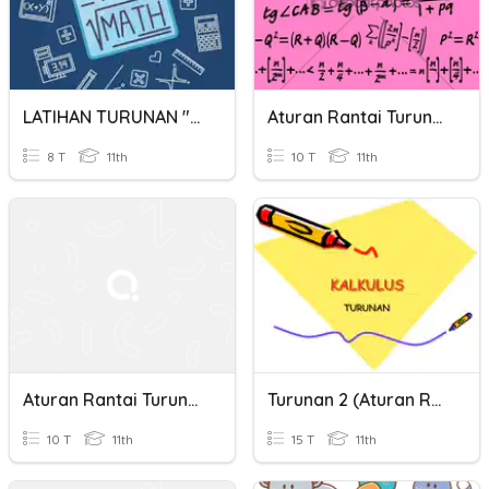
LATIHAN TURUNAN "ATURAN RANTAI"
Aturan Rantai Turunan Fungsi Aljabar
8 T
11th
10 T
11th
Aturan Rantai Turunan
Turunan 2 (Aturan Rantai)
10 T
11th
15 T
11th