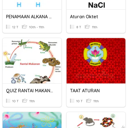
PENAMAAN ALKANA RANTAI LURUS
Aturan Oktet
12 T
10th - 11th
8 T
11th
QUIZ RANTAI MAKANAN
TAAT ATURAN
10 T
11th
10 T
11th