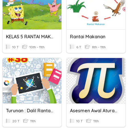
KELAS 5 RANTAI MAKANAN
Rantai Makanan
10 T
10th - 11th
6 T
8th - 11th
Turunan : Dalil Rantai & Gradien
Asesmen Awal Aturan Sinus
20 T
11th
10 T
11th