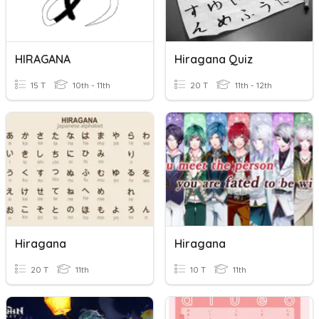
HIRAGANA
Hiragana Quiz
15 T
10th - 11th
20 T
11th - 12th
Hiragana
Hiragana
20 T
11th
10 T
11th