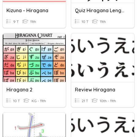
Kizuna - Hiragana
Quiz Hiragana Lengkap
9 T
11th
10 T
11th
Hiragana 2
Review Hiragana
10 T
KG - 11th
21 T
10th - 11th