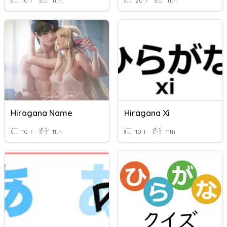
10 T
11th
20 T
11th
Hiragana Name
Hiragana Xi
10 T
11th
10 T
11th