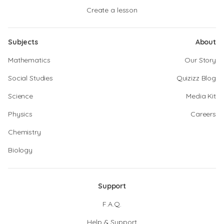
Create a lesson
Subjects
About
Mathematics
Our Story
Social Studies
Quizizz Blog
Science
Media Kit
Physics
Careers
Chemistry
Biology
Support
F.A.Q.
Help & Support