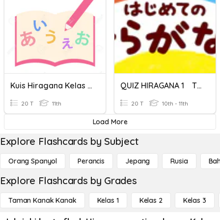
Kuis Hiragana Kelas 11
QUIZ HIRAGANA 1 TM１
20 T
11th
20 T
10th - 11th
Load More
Explore Flashcards by Subject
Orang Spanyol
Perancis
Jepang
Rusia
Bah
Explore Flashcards by Grades
Taman Kanak Kanak
Kelas 1
Kelas 2
Kelas 3