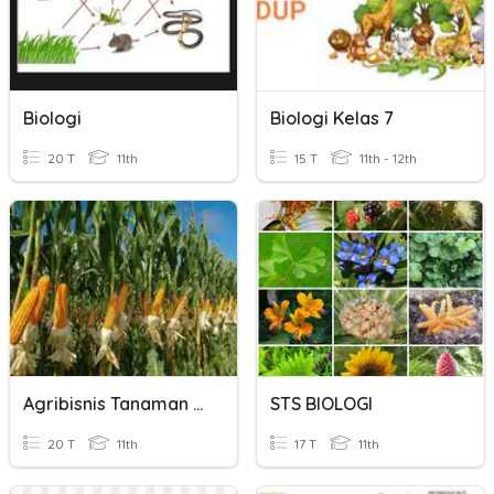
Biologi
Biologi Kelas 7
20 T
11th
15 T
11th - 12th
Agribisnis Tanaman Pangan
STS BIOLOGI
20 T
11th
17 T
11th