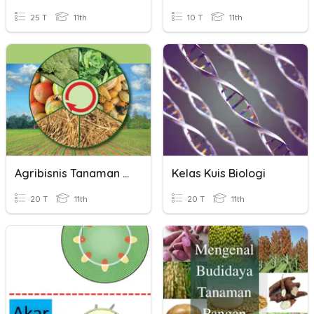
25 T
11th
10 T
11th
Agribisnis Tanaman Pangan Dan Palawija
Kelas Kuis Biologi
20 T
11th
20 T
11th