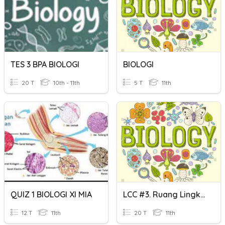
TES 3 BPA BIOLOGI
BIOLOGI
20 T
10th - 11th
5 T
11th
QUIZ 1 BIOLOGI XI MIA
LCC #3. Ruang Lingkup Biologi
12 T
11th
20 T
11th