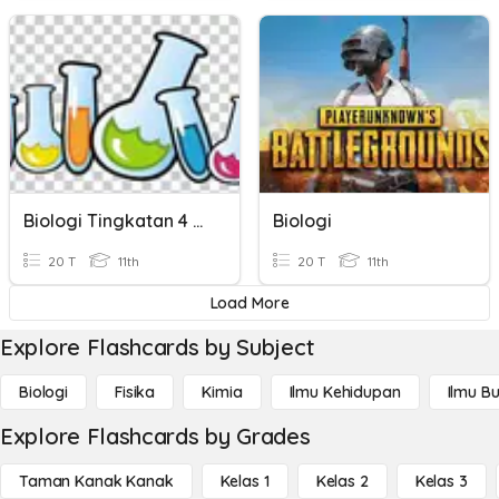
Biologi Tingkatan 4 Mitosis Dan Meiosis
Biologi
20 T
11th
20 T
11th
Load More
Explore Flashcards by Subject
Biologi
Fisika
Kimia
Ilmu Kehidupan
Ilmu B
Explore Flashcards by Grades
Taman Kanak Kanak
Kelas 1
Kelas 2
Kelas 3