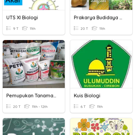
UTS XI Biologi
Prakarya Budidaya Tanaman
9 T
11th
20 T
11th
Pemupukan Tanaman Hias I
Kuis Biologi
20 T
11th - 12th
6 T
11th