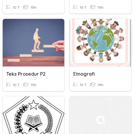
10 T
11th
10 T
11th
Teks Prosedur P2
Etnografi
10 T
11th
10 T
11th