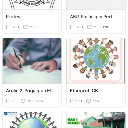
Pretest
ABIT Partisiipin Perfekti
20 T
11th
20 T
11th - 12th
Aralin 2: Pagisipan Mo Ng 'di Magkamali!
Etnografi OK
8 T
11th - 12th
10 T
11th