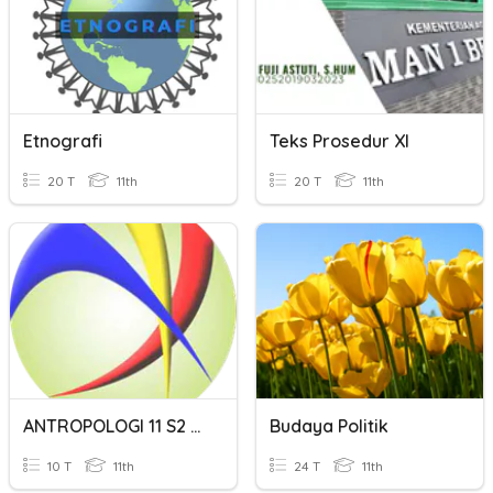
Etnografi
Teks Prosedur XI
20 T
11th
20 T
11th
ANTROPOLOGI 11 S2 HAL 024 PA 1
Budaya Politik
10 T
11th
24 T
11th