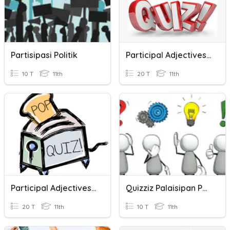
Partisipasi Politik
Participal Adjectives 11A
10 T
11th
20 T
11th
Participal Adjectives 11B
Quizziz Palaisipan Pahina 205
20 T
11th
10 T
11th