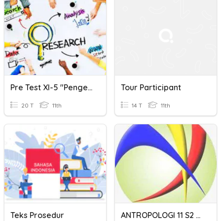
Pre Test XI-5 "Pengetahuan Dasar Etnografi"
Tour Participant
20 T
11th
14 T
11th
Teks Prosedur
ANTROPOLOGI 11 S2 HAL 054 PA2