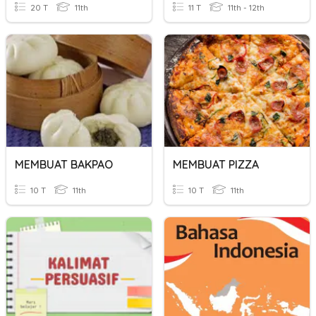
20 T
11th
11 T
11th - 12th
MEMBUAT BAKPAO
MEMBUAT PIZZA
10 T
11th
10 T
11th