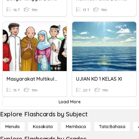
16 T
11th
13 T
11th
Masyarakat Multikultural Dan Majemuk
UJIAN KD 1 KELAS XI
15 T
11th
20 T
11th
Load More
Explore Flashcards by Subject
Menulis
Kosakata
Membaca
Tata Bahasa
Explore Flashcards by Grades