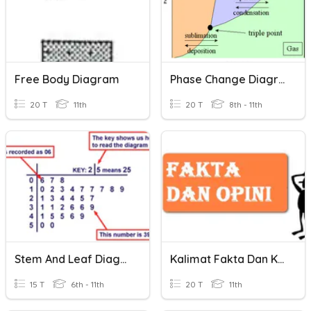
Free Body Diagram
Phase Change Diagram Review
20 T
11th
20 T
8th - 11th
Stem And Leaf Diagram
Kalimat Fakta Dan Kalimat Opini
15 T
6th - 11th
20 T
11th