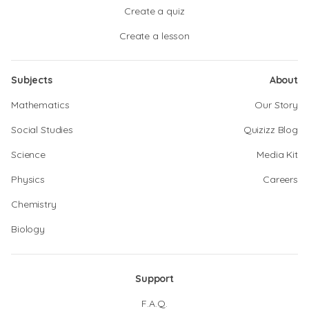
Create a quiz
Create a lesson
Subjects
About
Mathematics
Our Story
Social Studies
Quizizz Blog
Science
Media Kit
Physics
Careers
Chemistry
Biology
Support
F.A.Q.