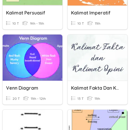
Kalimat Persuasif
Kalimat Imperatif
10 T
9th - 11th
10 T
11th
Venn Diagram
Kalimat Fakta Dan Kalimat Opini
20 T
11th - 12th
13 T
11th