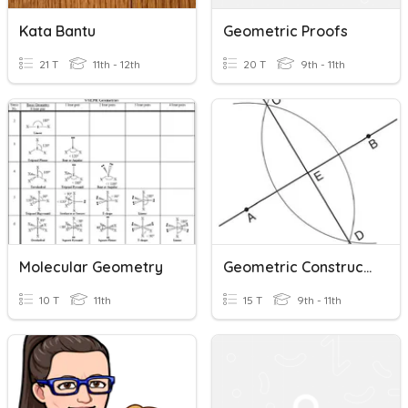
Kata Bantu
Geometric Proofs
21 T
11th - 12th
20 T
9th - 11th
Molecular Geometry
Geometric Constructions
10 T
11th
15 T
9th - 11th