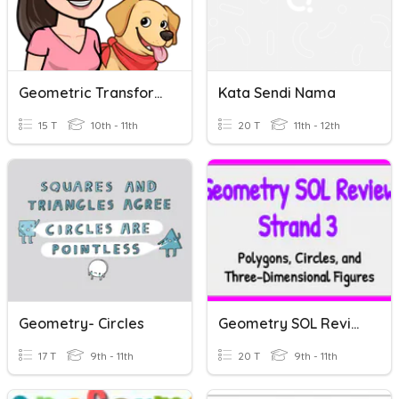
Geometric Transformations
Kata Sendi Nama
15 T
10th - 11th
20 T
11th - 12th
Geometry- Circles
Geometry SOL Review Strand 3
17 T
9th - 11th
20 T
9th - 11th