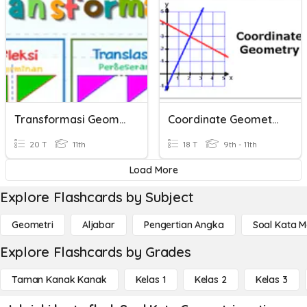
Transformasi Geometri
Coordinate Geometry
20 T
11th
18 T
9th - 11th
Load More
Explore Flashcards by Subject
Geometri
Aljabar
Pengertian Angka
Soal Kata 
Explore Flashcards by Grades
Taman Kanak Kanak
Kelas 1
Kelas 2
Kelas 3