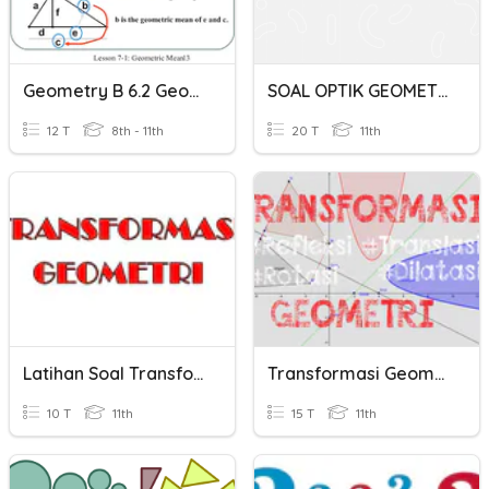
Geometry B 6.2 Geometric Mean
SOAL OPTIK GEOMETRI
12 T
8th - 11th
20 T
11th
Latihan Soal Transformasi Geometri
Transformasi Geometri
10 T
11th
15 T
11th