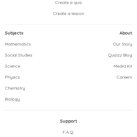
Create a quiz
Create a lesson
Subjects
About
Mathematics
Our Story
Social Studies
Quizizz Blog
Science
Media Kit
Physics
Careers
Chemistry
Biology
Support
F.A.Q.