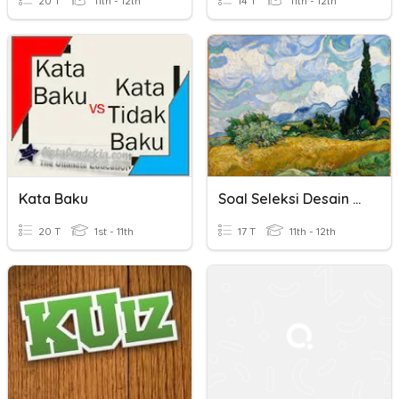
20 T
11th - 12th
14 T
11th - 12th
Kata Baku
Soal Seleksi Desain Grafis
20 T
1st - 11th
17 T
11th - 12th