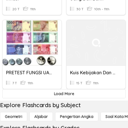
20 T
11th
30 T
10th - 11th
PRETEST FUNGSI UANG DAN JENIS UANG
Kuis Kebijakan Dan Uang
7 T
11th
15 T
11th
Load More
Explore Flashcards by Subject
Geometri
Aljabar
Pengertian Angka
Soal Kata 
Explore Flashcards by Grades