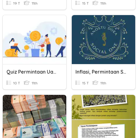
19 T
11th
15 T
11th
Quiz Permintaan Uang
Inflasi, Permintaan Serta Penawaran Uang
10 T
11th
15 T
11th