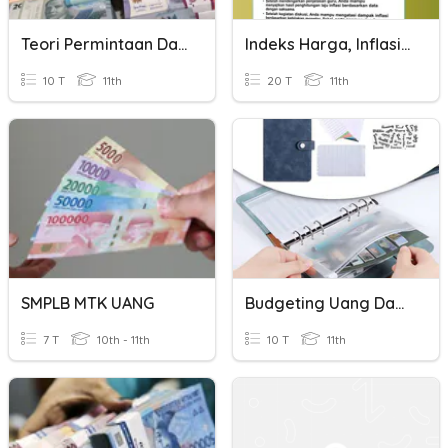
Teori Permintaan Dan Penawaran Uang
Indeks Harga, Inflasi Dan Permintaan Penawaran Uang
10 T
11th
20 T
11th
SMPLB MTK UANG
Budgeting Uang Dan Tabungan Quiz
7 T
10th - 11th
10 T
11th