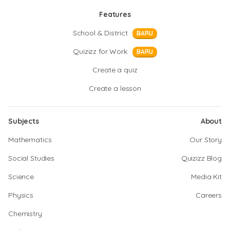
Features
School & District
BARU
Quizizz for Work
BARU
Create a quiz
Create a lesson
Subjects
About
Mathematics
Our Story
Social Studies
Quizizz Blog
Science
Media Kit
Physics
Careers
Chemistry