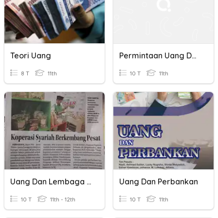
Teori Uang
Permintaan Uang Dalam Teori Kuantitas Uang
8 T
11th
10 T
11th
Uang Dan Lembaga Keuangan
Uang Dan Perbankan
10 T
11th - 12th
10 T
11th