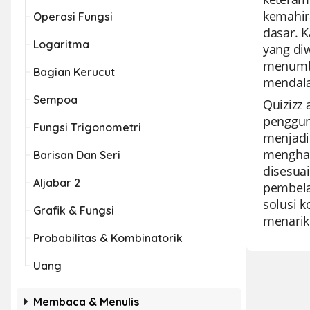
kemahir
Operasi Fungsi
dasar. 
Logaritma
yang di
menumbu
Bagian Kerucut
mendala
Sempoa
Quizizz 
penggun
Fungsi Trigonometri
menjadik
menghar
Barisan Dan Seri
disesuai
Aljabar 2
pembela
solusi 
Grafik & Fungsi
menarik
Probabilitas & Kombinatorik
Uang
Membaca & Menulis