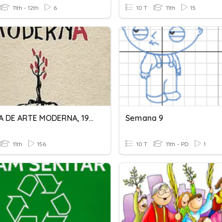
11th - 12th
6
10 T
11th
15
SEMANA DE ARTE MODERNA, 1922
Semana 9
11th
156
10 T
11th - PD
1