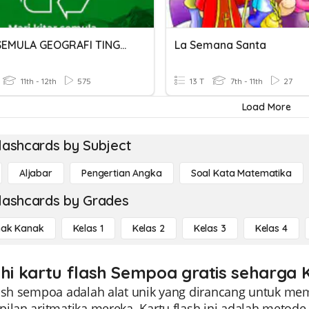
KITAR SEMULA GEOGRAFI TINGKATAN 3
La Semana Santa
11th - 12th
575
13 T
7th - 11th
27
Load More
lashcards by Subject
Aljabar
Pengertian Angka
Soal Kata Matematika
lashcards by Grades
ak Kanak
Kelas 1
Kelas 2
Kelas 3
Kelas 4
ahi kartu flash Sempoa gratis seharga K
lash sempoa adalah alat unik yang dirancang untuk me
ilan aritmatika mereka. Kartu flash ini adalah metode