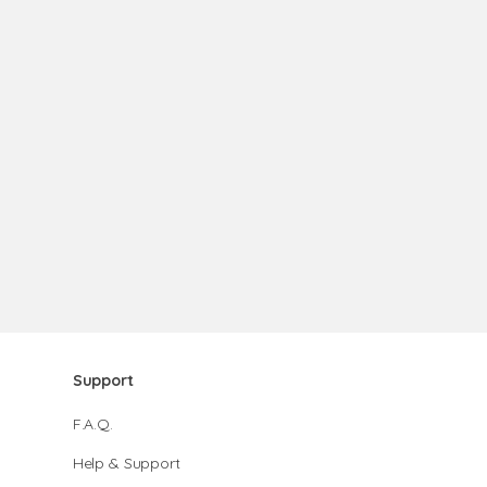
Support
F.A.Q.
Help & Support