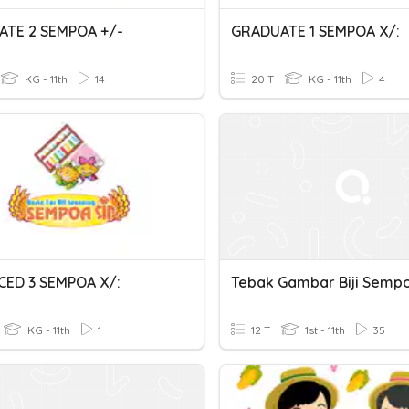
TE 2 SEMPOA +/-
GRADUATE 1 SEMPOA X/:
KG - 11th
14
20 T
KG - 11th
4
ED 3 SEMPOA X/:
Tebak Gambar Biji Sempo
KG - 11th
1
12 T
1st - 11th
35