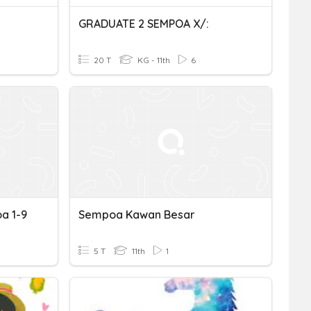
GRADUATE 2 SEMPOA X/:
20 T
KG - 11th
6
a 1-9
Sempoa Kawan Besar
5 T
11th
1