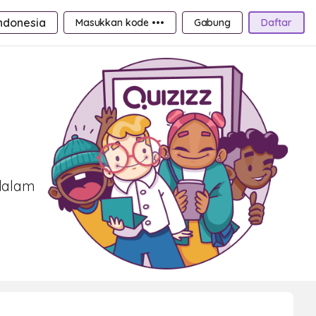
ndonesia
Masukkan kode •••
Gabung
Daftar
 dalam