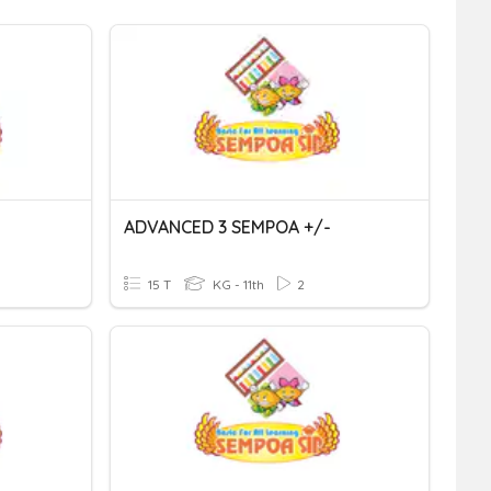
ADVANCED 3 SEMPOA +/-
15 T
KG - 11th
2