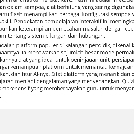
an dalam sempoa, alat berhitung yang sering digunak
Kartu flash menampilkan berbagai konfigurasi sempoa
wakili. Pendekatan pembelajaran interaktif ini mening
hkan keterampilan pemecahan masalah dengan cepa
m tentang sistem bilangan dan hubungan.
adalah platform populer di kalangan pendidik, dikenal 
aannya. Ia menawarkan sejumlah besar mode permain
annya alat yang ideal untuk peninjauan unit, persiapan
gai kemampuan platform untuk memantau kemajuan si
kan, dan fitur AI-nya. Sifat platform yang menarik d
jaran menjadi pengalaman yang menyenangkan. Quizizz 
komprehensif yang memberdayakan guru untuk menya
.