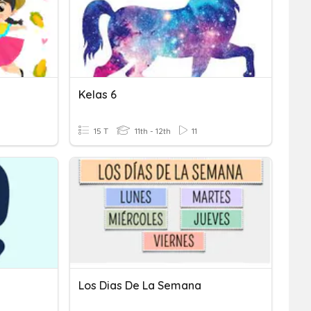
Kelas 6
15 T
11th - 12th
11
Los Dias De La Semana