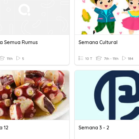
a Semua Rumus
Semana Cultural
11th
5
10 T
7th - 11th
184
 12
Semana 3 - 2