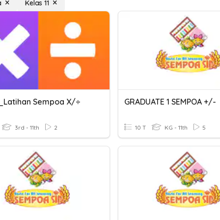
a
Kelas 11
_Latihan Sempoa X/÷
GRADUATE 1 SEMPOA +/-
3rd - 11th
2
10 T
KG - 11th
5