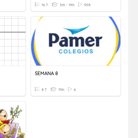
16 T
5th - 11th
958
SEMANA 8
8 T
11th
6