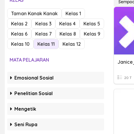
KELAS
Sempo
Taman Kanak Kanak
Kelas 1
Kelas 2
Kelas 3
Kelas 4
Kelas 5
Kelas 6
Kelas 7
Kelas 8
Kelas 9
Kelas 10
Kelas 11
Kelas 12
MATA PELAJARAN
Janice
Emosional Sosial
20 T
Penelitian Sosial
Mengetik
Seni Rupa