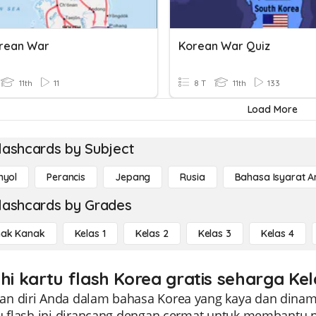
rean War
Korean War Quiz
11th
11
8 T
11th
133
Load More
lashcards by Subject
nyol
Perancis
Jepang
Rusia
Bahasa Isyarat 
lashcards by Grades
ak Kanak
Kelas 1
Kelas 2
Kelas 3
Kelas 4
hi kartu flash Korea gratis seharga Kel
n diri Anda dalam bahasa Korea yang kaya dan dinamis
tu flash ini dirancang dengan cermat untuk memban