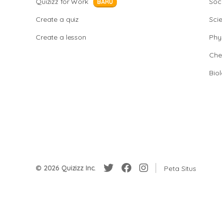
Quizizz for Work
Soci
BARU
Create a quiz
Sci
Create a lesson
Phy
Che
Bio
© 2026 Quizizz Inc.
Peta Situs