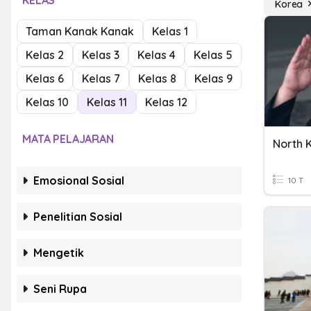
KELAS
Korea
Taman Kanak Kanak
Kelas 1
Kelas 2
Kelas 3
Kelas 4
Kelas 5
Kelas 6
Kelas 7
Kelas 8
Kelas 9
Kelas 10
Kelas 11
Kelas 12
MATA PELAJARAN
North 
Emosional Sosial
10 T
Penelitian Sosial
Mengetik
Seni Rupa