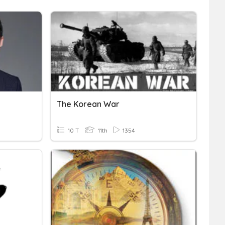
The Korean War
10 T
11th
1354