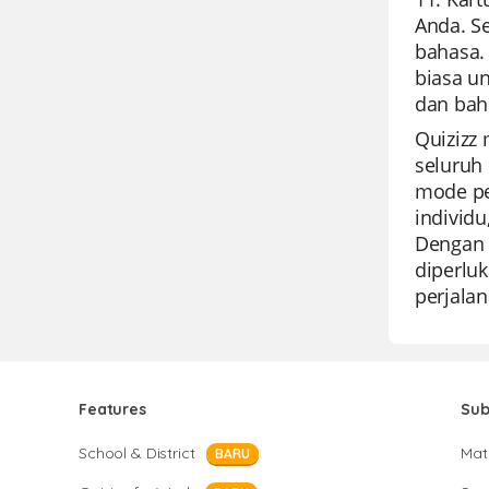
Anda. S
bahasa. 
biasa u
dan bah
Quizizz
seluruh
mode pe
individ
Dengan p
diperluk
perjalan
Features
Sub
School & District
Mat
BARU