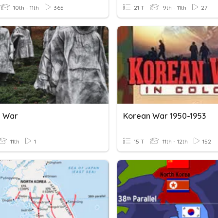
10th - 11th
365
21 T
9th - 11th
27
n War
Korean War 1950-1953
11th
1
15 T
11th - 12th
152