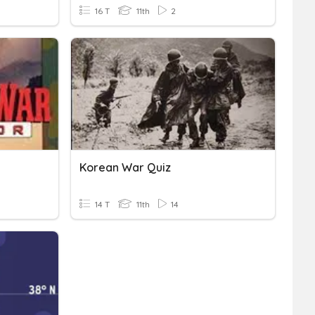
16 T
11th
2
Korean War Quiz
14 T
11th
14