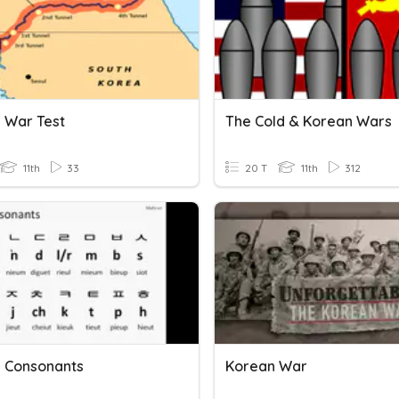
 War Test
The Cold & Korean Wars
11th
33
20 T
11th
312
 Consonants
Korean War