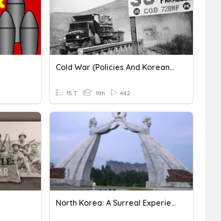
Cold War (Policies And Korean War)
15 T
11th
442
North Korea: A Surreal Experience