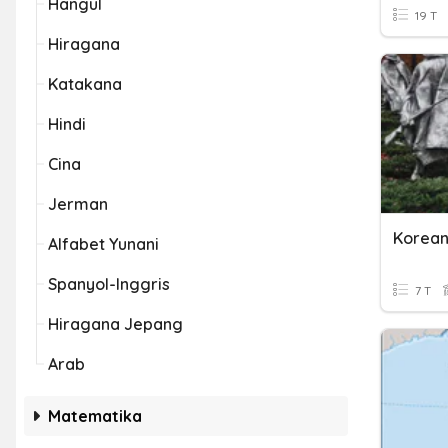
Hangul
19 T
Hiragana
Katakana
Hindi
Cina
Jerman
Korea
Alfabet Yunani
Spanyol-Inggris
7 T
Hiragana Jepang
Arab
Matematika