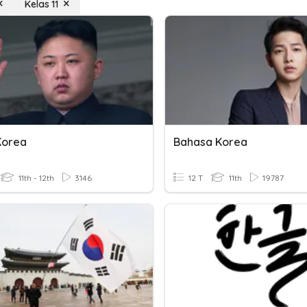
Kelas 11
Korea
Bahasa Korea
11th - 12th
3146
12 T
11th
19787