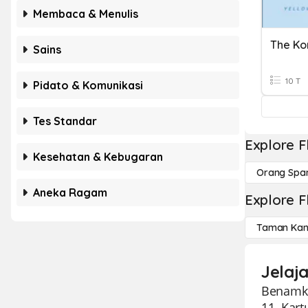
Membaca & Menulis
The Ko
Sains
10 T
Pidato & Komunikasi
Tes Standar
Explore F
Kesehatan & Kebugaran
Orang Spa
Aneka Ragam
Explore F
Taman Kan
Jelaja
Benamka
11. Kar