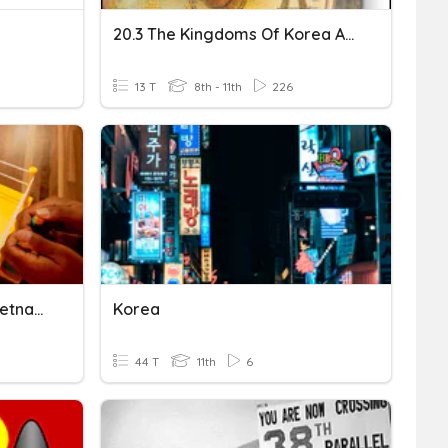
20.3 The Kingdoms Of Korea And Southeast Asia
13 T
8th - 11th
226
Proxy Wars: Korea And Vietnam
Korea
44 T
11th
6