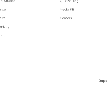
al Studies
Quizizz Blog
ence
Media Kit
sics
Careers
mistry
logy
Dapa