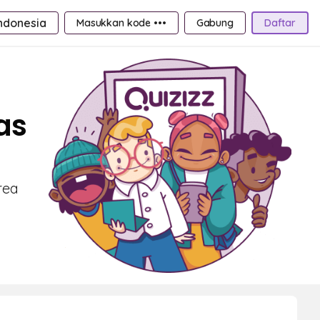
ndonesia
Masukkan kode •••
Gabung
Daftar
as
rea