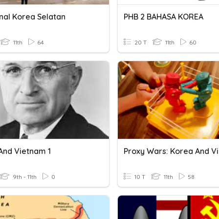
al Korea Selatan
PHB 2 BAHASA KOREA
11th
64
20 T
11th
60
And Vietnam 1
9th - 11th
0
10 T
11th
58