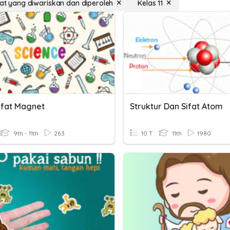
ifat yang diwariskan dan diperoleh
Kelas 11
Sifat Magnet
Struktur Dan Sifat Atom
9th - 11th
263
10 T
11th
1980