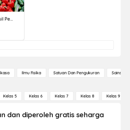
Sifat-Sifat Komoditas Hasil Pertanian
gkasa
Ilmu Fisika
Satuan Dan Pengukuran
Sains Se
Kelas 5
Kelas 6
Kelas 7
Kelas 8
Kelas 9
kan dan diperoleh gratis seharga