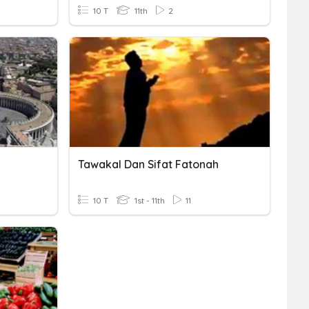
10 T
11th
2
Tawakal Dan Sifat Fatonah
10 T
1st - 11th
11