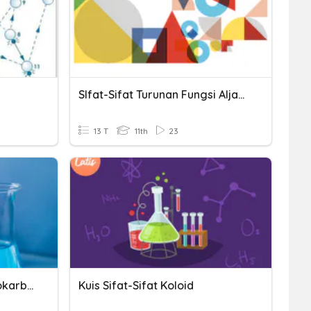
SIfat-Sifat Turunan Fungsi Aljabar
13 T
11th
23
Sifat-Sifat Senyawa Hidrokarbon
Kuis Sifat-Sifat Koloid