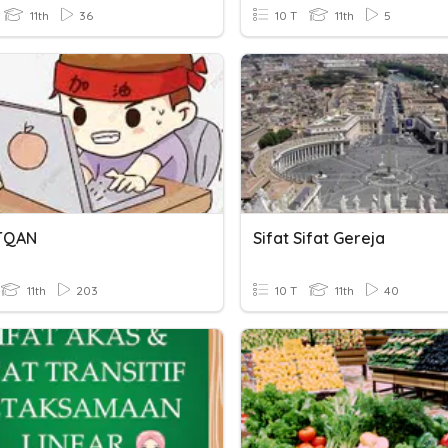
11th
36
10 T
11th
5
ITQAN
Sifat Sifat Gereja
11th
203
10 T
11th
40