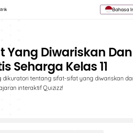
Bahasa I
trik
fat Yang Diwariskan Dan
is Seharga Kelas 11
g dikuratori tentang sifat-sifat yang diwariskan da
aran interaktif Quizizz!