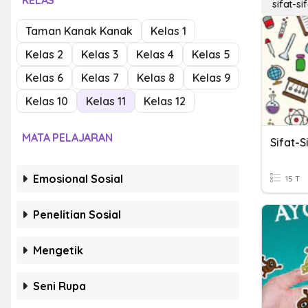
KELAS
sifat-s
Taman Kanak Kanak
Kelas 1
Kelas 2
Kelas 3
Kelas 4
Kelas 5
Kelas 6
Kelas 7
Kelas 8
Kelas 9
Kelas 10
Kelas 11
Kelas 12
MATA PELAJARAN
Sifat-
Emosional Sosial
15 T
Penelitian Sosial
Mengetik
Seni Rupa