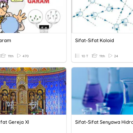
Garam
Sifat-Sifat Koloid
11th
470
10 T
11th
24
ifat Gereja XI