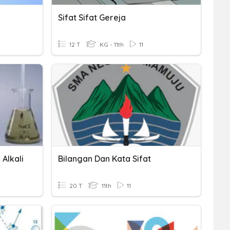
Sifat Sifat Gereja
12 T
KG - 11th
11
 Alkali
Bilangan Dan Kata Sifat
20 T
11th
11