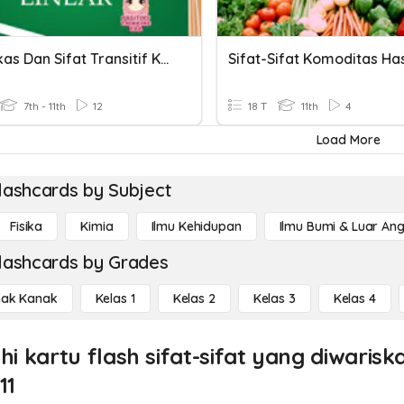
Sifat Akas Dan Sifat Transitif Ketaksamaan Linear
7th - 11th
12
18 T
11th
4
Load More
lashcards by Subject
Fisika
Kimia
Ilmu Kehidupan
Ilmu Bumi & Luar An
lashcards by Grades
ak Kanak
Kelas 1
Kelas 2
Kelas 3
Kelas 4
ahi kartu flash sifat-sifat yang diwaris
11