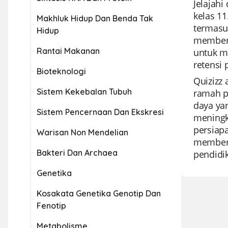
Jelajahi
kelas 1
Makhluk Hidup Dan Benda Tak
termasuk
Hidup
memberi
Rantai Makanan
untuk m
retensi 
Bioteknologi
Quizizz 
Sistem Kekebalan Tubuh
ramah p
daya ya
Sistem Pencernaan Dan Ekskresi
meningk
persiapa
Warisan Non Mendelian
memberi
Bakteri Dan Archaea
pendidik
Genetika
Kosakata Genetika Genotip Dan
Fenotip
Metabolisme