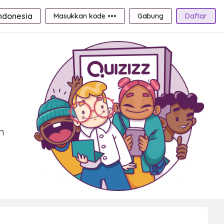
ndonesia
Masukkan kode •••
Gabung
Daftar
n