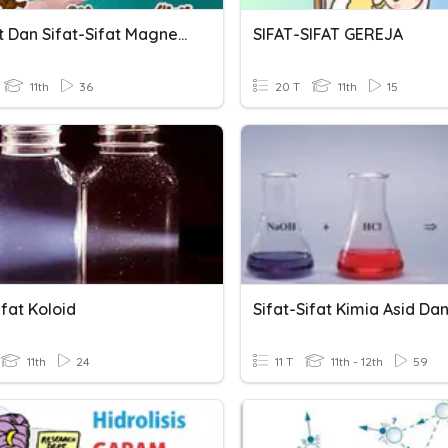
Magnet Dan Sifat-Sifat Magnet Kelas 6
SIFAT-SIFAT GEREJA
11th
36
20 T
11th
15
ifat Koloid
Sifat-Sifat Kimia Asid Dan
11th
24
11 T
11th - 12th
59