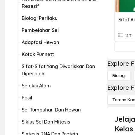
Resesif
Biologi Perilaku
Pembelahan Sel
12 T
Adaptasi Hewan
Kotak Punnett
Explore F
Sifat-Sifat Yang Diwariskan Dan
Diperoleh
Biologi
Seleksi Alam
Explore F
Fosil
Taman Kan
Sel Tumbuhan Dan Hewan
Jelaj
Siklus Sel Dan Mitosis
Kelas 
Sintesis RNA Dan Protein