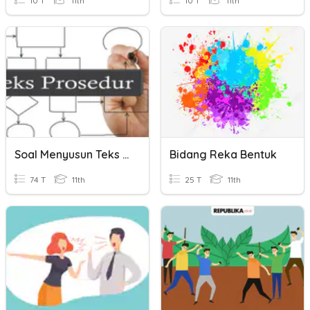
10 T
11th
10 T
11th
Soal Menyusun Teks Prosedur
Bidang Reka Bentuk
74 T
11th
25 T
11th