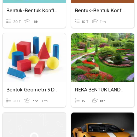
Bentuk-Bentuk Konflik
Bentuk-Bentuk Konflik
20 T
11th
10 T
11th
Bentuk Geometri 3 Dimensi
REKA BENTUK LANDSKAP TIN G 3
20 T
3rd - 11th
15 T
11th