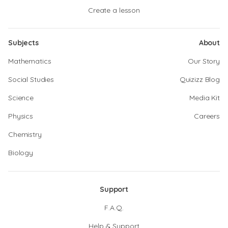
Create a lesson
Subjects
About
Mathematics
Our Story
Social Studies
Quizizz Blog
Science
Media Kit
Physics
Careers
Chemistry
Biology
Support
F.A.Q.
Help & Support