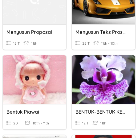
Menyusun Proposal
Menyusun Teks Prosedur
15 T
11th
25 T
11th - 10th
Bentuk Piawai
BENTUK-BENTUK KELOMPOK SOSIAL
20 T
10th - 11th
12 T
11th