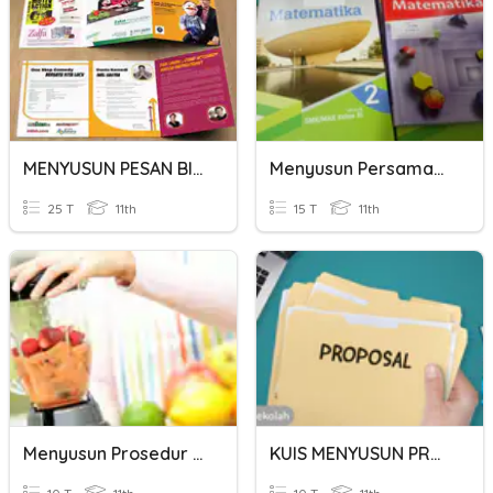
MENYUSUN PESAN BIDANG KEHUMASAN II
Menyusun Persamaan Kuadrat Baru
25 T
11th
15 T
11th
Menyusun Prosedur (XI)
KUIS MENYUSUN PROPOSAL