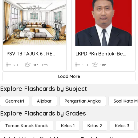
PSV T3 TAJUK 6 : REKA BENTUK HIASAN DALAMAN
LKPD PKn Bentuk-Bentuk Konflik
20 T
9th - 11th
15 T
11th
Load More
Explore Flashcards by Subject
Geometri
Aljabar
Pengertian Angka
Soal Kata 
Explore Flashcards by Grades
Taman Kanak Kanak
Kelas 1
Kelas 2
Kelas 3