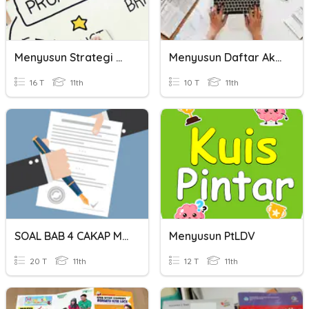
Menyusun Strategi Dan Media Promosi
Menyusun Daftar Akun
16 T
11th
10 T
11th
SOAL BAB 4 CAKAP MENYUSUN RENCANA
Menyusun PtLDV
20 T
11th
12 T
11th