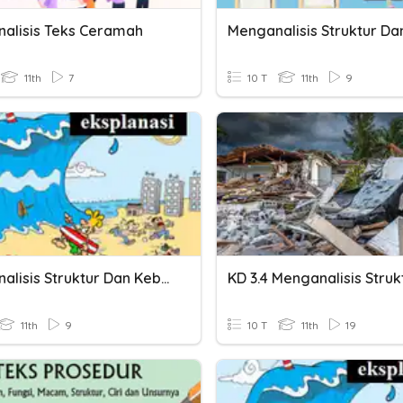
alisis Teks Ceramah
11th
7
10 T
11th
9
Menganalisis Struktur Dan Kebahasaan Teks Eksplanasi
11th
9
10 T
11th
19