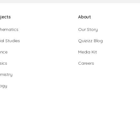
jects
About
hematics
Our Story
al Studies
Quizizz Blog
ence
Media Kit
sics
Careers
mistry
logy