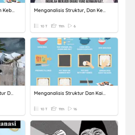
Menganalisis Struktur Dan Kebahasaan Teks Prosedur
Menganalisis Struktur, Dan Kebahasaan Dalam Teks Ceramah
10 T
11th
6
KD 3.4 Menganalisis Struktur Dan Kebahasaan Teks Eksplanasi
Menganalisis Struktur Dan Kaidah Kebahasaan Teks Prosedur
10 T
11th
16