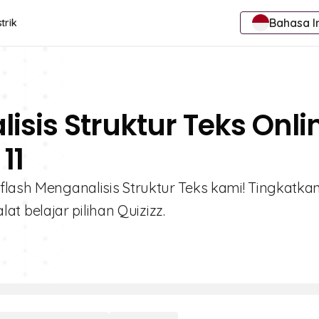
Bahasa I
trik
isis Struktur Teks Onli
11
flash Menganalisis Struktur Teks kami! Tingkatka
 belajar pilihan Quizizz.