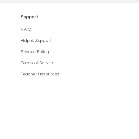
Support
F.A.Q.
Help & Support
Privacy Policy
Terms of Service
Teacher Resources