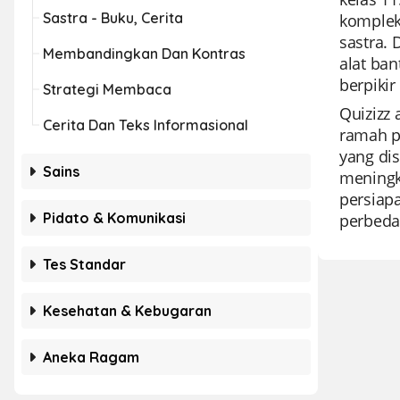
Sastra - Buku, Cerita
komplek
sastra. 
Membandingkan Dan Kontras
alat ba
berpiki
Strategi Membaca
Quizizz 
Cerita Dan Teks Informasional
ramah p
yang di
Sains
meningk
persiapa
Pidato & Komunikasi
perbeda
Tes Standar
Kesehatan & Kebugaran
Aneka Ragam