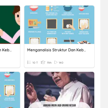
Menganalisis Struktur Dan Kebahasaan Teks Eksplanasi
Menganalisis Struktur Dan Kebahasaan Teks Prosedur
10 T
11th
140