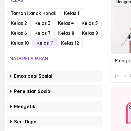
KELAS
Mengana
Taman Kanak Kanak
Kelas 1
Kelas 2
Kelas 3
Kelas 4
Kelas 5
Kelas 6
Kelas 7
Kelas 8
Kelas 9
Kelas 10
Kelas 11
Kelas 12
MATA PELAJARAN
Emosional Sosial
5 T
Penelitian Sosial
Mengetik
Seni Rupa