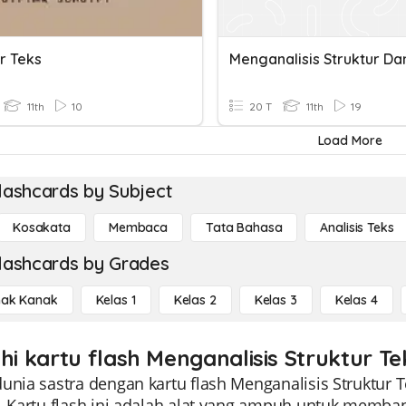
r Teks
11th
10
20 T
11th
19
Load More
lashcards by Subject
Kosakata
Membaca
Tata Bahasa
Analisis Teks
lashcards by Grades
ak Kanak
Kelas 1
Kelas 2
Kelas 3
Kelas 4
hi kartu flash Menganalisis Struktur Te
unia sastra dengan kartu flash Menganalisis Struktur 
1. Kartu flash ini adalah alat yang ampuh untuk memb