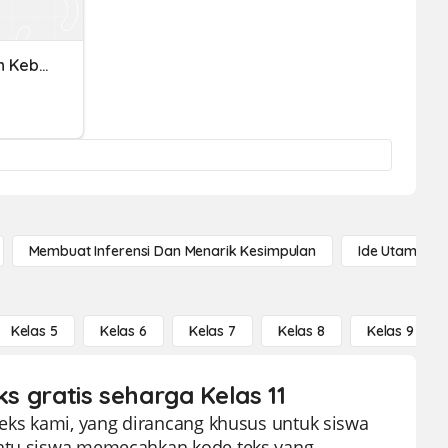
Menganalisis Struktur Dan Kebahasaan Teks Proposal.
Membuat Inferensi Dan Menarik Kesimpulan
Ide Utama
Kelas 5
Kelas 6
Kelas 7
Kelas 8
Kelas 9
ks gratis seharga Kelas 11
Teks kami, yang dirancang khusus untuk siswa
antu siswa memecahkan kode teks yang