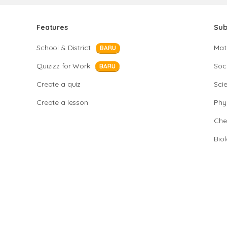
Features
Sub
School & District
Mat
BARU
Quizizz for Work
Soci
BARU
Create a quiz
Sci
Create a lesson
Phy
Che
Bio