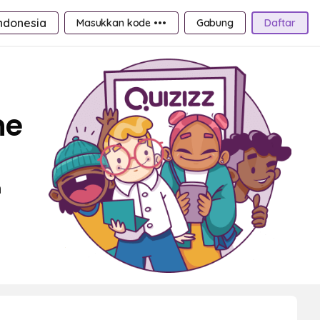
ndonesia
Masukkan kode •••
Gabung
Daftar
ne
n