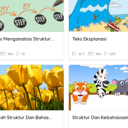
Evaluasi Menganalisis Struktur Dan Kebahasaan Teks Prosedur
Teks Eksplanasi
11th
13
10 T
11th
297
Menelaah Struktur Dan Bahasa Teks Diskusi