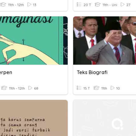
11th - 12th
13
20 T
11th - Uni
27
erpen
Teks Biografi
11th - 12th
68
15 T
11th
10