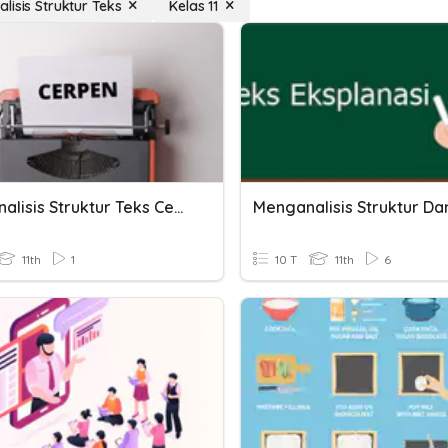
lisis Struktur Teks
Kelas 11
Menganalisis Struktur Teks Cerita Pendek
11th
1
10 T
11th
6