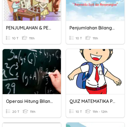
PENJUMLAHAN & PENGURANGAN BILANGAN CAMPURAN
Penjumlahan Bilangan Bulat Negatif Kelas VI
10 T
11th
10 T
11th
Operasi Hitung BIlangan Bulat (Penjumlahan & Pengurangan)
QUIZ MATEMATIKA PENJUMLAHAN BILANGAN BULAT
20 T
11th
10 T
11th - 12th