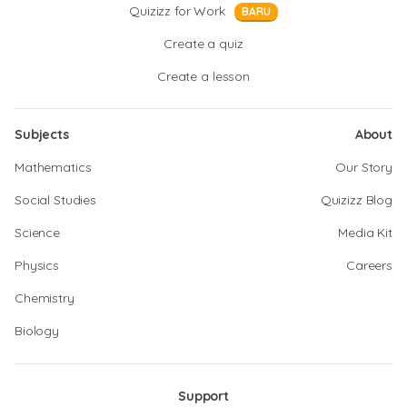
Quizizz for Work
BARU
Create a quiz
Create a lesson
Subjects
About
Mathematics
Our Story
Social Studies
Quizizz Blog
Science
Media Kit
Physics
Careers
Chemistry
Biology
Support