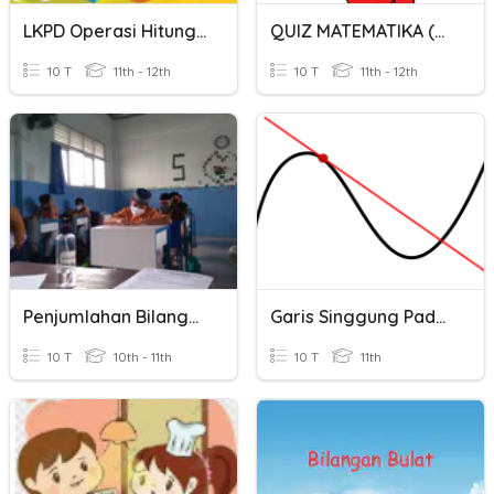
LKPD Operasi Hitung Penjumlahan Dan Pengurangan Bilangan Bulat
QUIZ MATEMATIKA (GARIS BILANGAN)
10 T
11th - 12th
10 T
11th - 12th
Penjumlahan Bilangan Bulat
Garis Singgung Pada Kurva
10 T
10th - 11th
10 T
11th