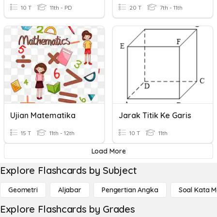
10 T
11th - PD
20 T
7th - 11th
Ujian Matematika
Jarak Titik Ke Garis
15 T
11th - 12th
10 T
11th
Load More
Explore Flashcards by Subject
Geometri
Aljabar
Pengertian Angka
Soal Kata 
Explore Flashcards by Grades