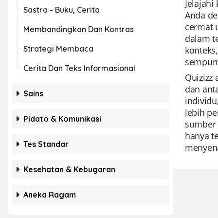
Jelajahi
Sastra - Buku, Cerita
Anda den
cermat 
Membandingkan Dan Kontras
dalam t
Strategi Membaca
konteks,
sempurn
Cerita Dan Teks Informasional
Quizizz 
dan ant
Sains
individ
lebih p
Pidato & Komunikasi
sumber d
hanya t
Tes Standar
menyena
Kesehatan & Kebugaran
Aneka Ragam