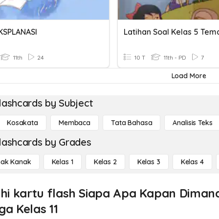
KSPLANASI
11th
24
10 T
11th - PD
7
Load More
lashcards by Subject
Kosakata
Membaca
Tata Bahasa
Analisis Teks
lashcards by Grades
ak Kanak
Kelas 1
Kelas 2
Kelas 3
Kelas 4
ahi kartu flash Siapa Apa Kapan Dima
ga Kelas 11