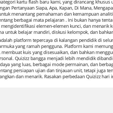
 kategori kartu flash baru kami, yang dirancang khusus 
gan Pertanyaan Siapa, Apa, Kapan, Di Mana, Mengapa u
untuk menantang pemahaman dan kemampuan analiti
entang berbagai mata pelajaran . Ini bukan hanya ten
 mengidentifikasi elemen-elemen kunci, dan menarik ke
a untuk belajar mandiri, diskusi kelompok, dan bahka
adalah platform tepercaya di kalangan pendidik di sel
armuka yang ramah pengguna. Platform kami memung
u, membuat kuis yang disesuaikan, dan bahkan menggun
ersonal. Quizizz bangga menjadi lebih mendidik diband
aya yang luas, berbagai mode permainan, dan berbagai
entang persiapan ujian dan tinjauan unit, tetapi juga
ngkan dan menarik. Rasakan perbedaan Quizizz hari in