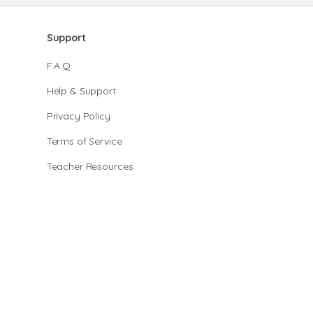
Support
F.A.Q.
Help & Support
Privacy Policy
Terms of Service
Teacher Resources