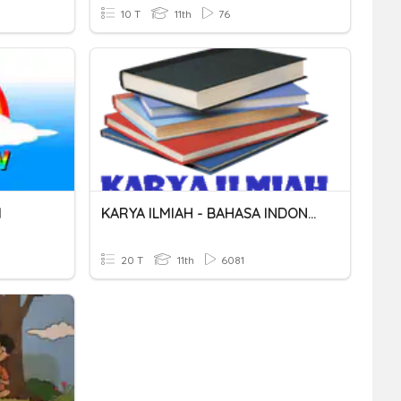
10 T
11th
76
1
KARYA ILMIAH - BAHASA INDONESIA - KELAS XI
20 T
11th
6081