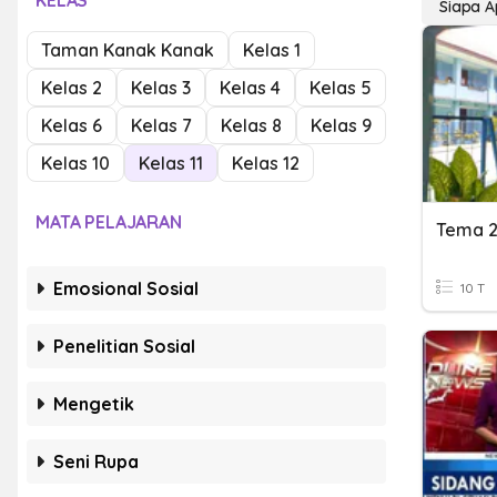
KELAS
Siapa 
Taman Kanak Kanak
Kelas 1
Kelas 2
Kelas 3
Kelas 4
Kelas 5
Kelas 6
Kelas 7
Kelas 8
Kelas 9
Kelas 10
Kelas 11
Kelas 12
MATA PELAJARAN
Emosional Sosial
10 T
Penelitian Sosial
Mengetik
Seni Rupa