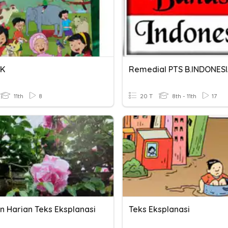
IK
11th
8
20 T
8th - 11th
17
n Harian Teks Eksplanasi
Teks Eksplanasi