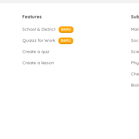
Features
Sub
School & District
Mat
BARU
Quizizz for Work
Soci
BARU
Create a quiz
Sci
Create a lesson
Phy
Che
Bio