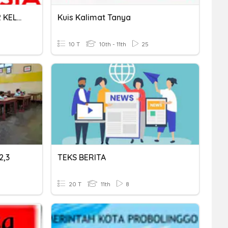
BAHASA INDONESIA ST1 T2 KELAS 5
Kuis Kalimat Tanya
10 T
10th - 11th
25
2,3
TEKS BERITA
20 T
11th
8