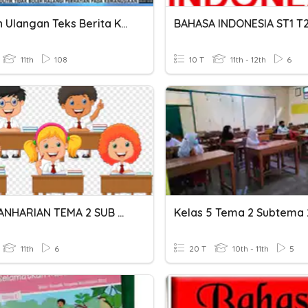
Penilain Ulangan Teks Berita Kelas XI
11th
108
10 T
11th - 12th
6
ULANGANHARIAN TEMA 2 SUB TEMA 2 KELAS VI
Kelas 5 Tema 2 Subtema 
11th
6
20 T
10th - 11th
5