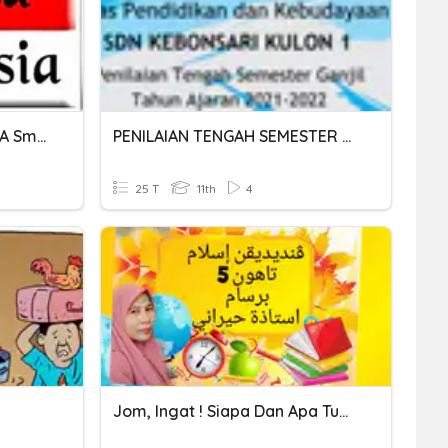
Remedial PTS B.INDONESIA Smt 1 KELAS 5
PENILAIAN TENGAH SEMESTER GANJIL BAHASA INDONESIA KELAS 5
25 T
11th
4
Jom, Ingat ! Siapa Dan Apa Tugasnya?