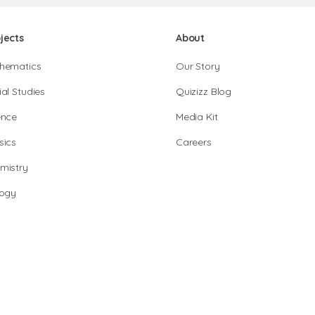
jects
About
hematics
Our Story
al Studies
Quizizz Blog
ence
Media Kit
sics
Careers
mistry
logy