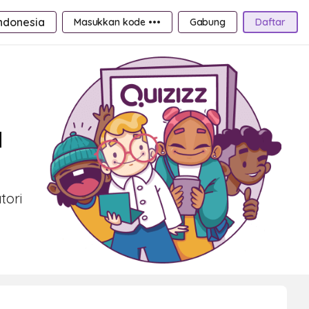
ndonesia
Masukkan kode •••
Gabung
Daftar
a
tori