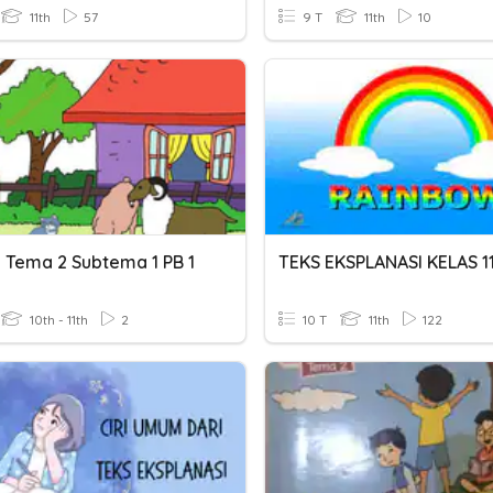
11th
57
9 T
11th
10
5 Tema 2 Subtema 1 PB 1
TEKS EKSPLANASI KELAS 1
10th - 11th
2
10 T
11th
122