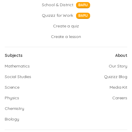
School & District
BARU
Quizizz for Work
BARU
Create a quiz
Create a lesson
Subjects
About
Mathematics
Our Story
Social Studies
Quizizz Blog
Science
Media Kit
Physics
Careers
Chemistry
Biology