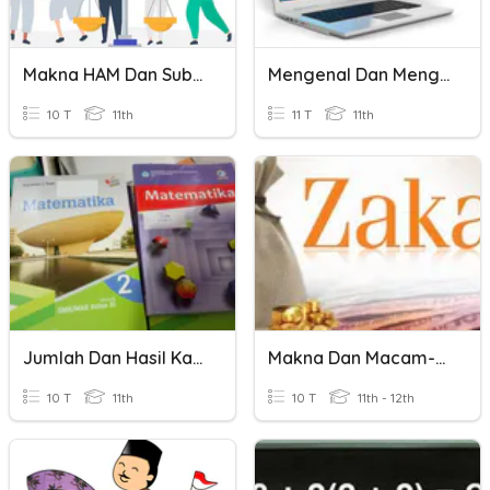
Makna HAM Dan Substansi HAM
Mengenal Dan Menggunakan Email
10 T
11th
11 T
11th
Jumlah Dan Hasil Kali Akar-Akar Pers Kuadrat
Makna Dan Macam-Macam Zakat
10 T
11th
10 T
11th - 12th