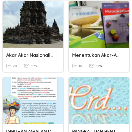
Akar Akar Nasionalisme Dan Akar Demokrasi Di Indonesia
Menentukan Akar-Akar Pers Kuadrat 1
20 T
11th
10 T
11th
IMBUHAN AWALAN DAN AKHIRAN
PANGKAT DAN BENTUK AKAR