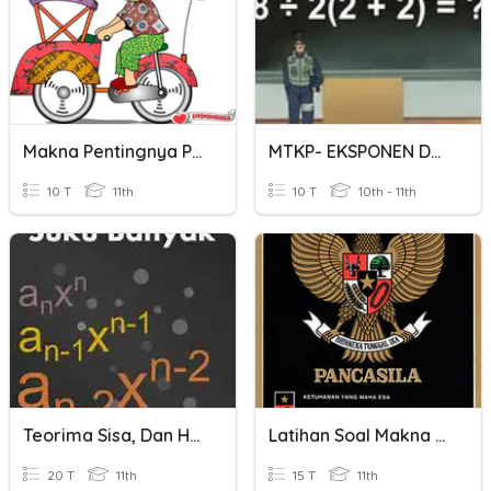
Makna Pentingnya Persatuan Dan Kesatuan
MTKP- EKSPONEN DAN AKAR
10 T
11th
10 T
10th - 11th
Teorima Sisa, Dan Hasil, Hasil Kali Dan Akar-Akar Polinomial
Latihan Soal Makna Dan Implementasi Pancasila
20 T
11th
15 T
11th