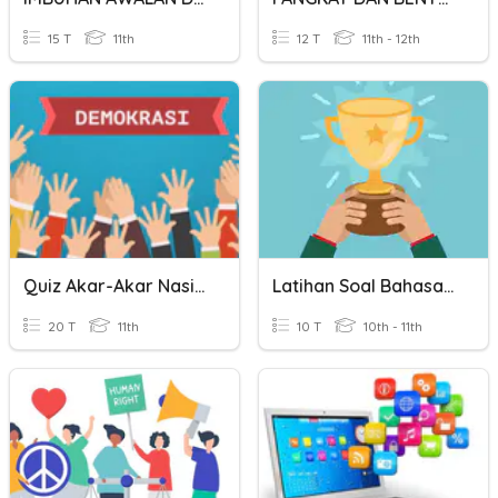
15 T
11th
12 T
11th - 12th
Quiz Akar-Akar Nasionalisme Dan Demokrasi
Latihan Soal Bahasa Indonesia ( Awalan Dan Akhiran)
20 T
11th
10 T
10th - 11th