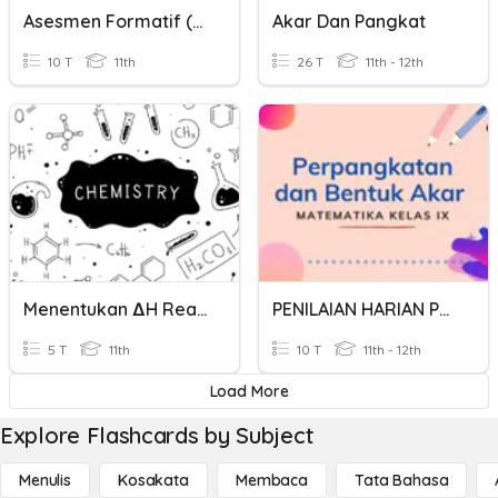
Asesmen Formatif (Makna Dan Simbol Tari)
Akar Dan Pangkat
10 T
11th
26 T
11th - 12th
Menentukan ∆H Reaksi Menggunakan Hukum Hess Dan Energi Ikatan
PENILAIAN HARIAN PERPANGKATAN DAN BENTUK AKAR
5 T
11th
10 T
11th - 12th
Load More
Explore Flashcards by Subject
Menulis
Kosakata
Membaca
Tata Bahasa