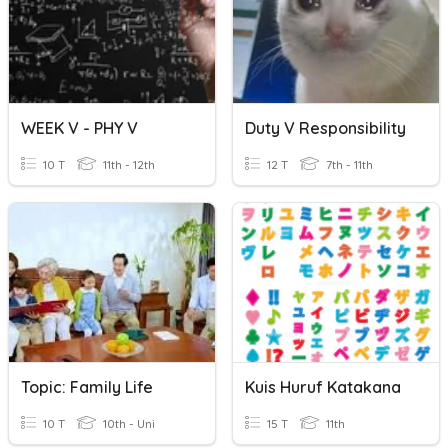
WEEK V - PHY V
Duty V Responsibility
10 T
11th - 12th
12 T
7th - 11th
Topic: Family Life
Kuis Huruf Katakana
10 T
10th - Uni
15 T
11th