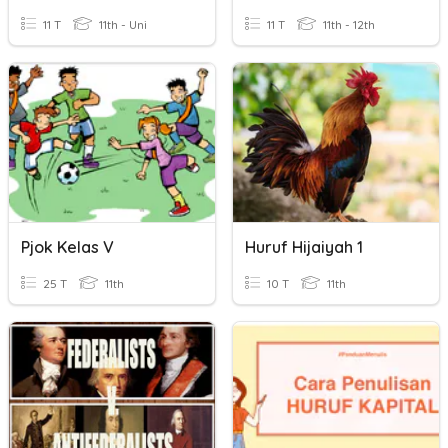
11 T
11th - Uni
11 T
11th - 12th
Pjok Kelas V
Huruf Hijaiyah 1
25 T
11th
10 T
11th