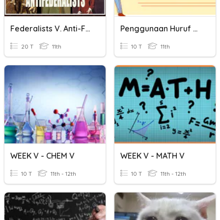
Federalists V. Anti-Federalists
Penggunaan Huruf Kapital
20 T
11th
10 T
11th
WEEK V - CHEM V
WEEK V - MATH V
10 T
11th - 12th
10 T
11th - 12th