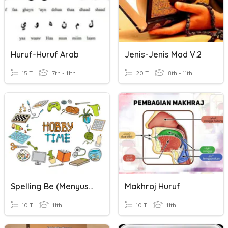
Huruf-Huruf Arab
Jenis-Jenis Mad V.2
15 T
7th - 11th
20 T
8th - 11th
Spelling Be (Menyusun Huruf Menjadi Kata)
Makhroj Huruf
10 T
11th
10 T
11th