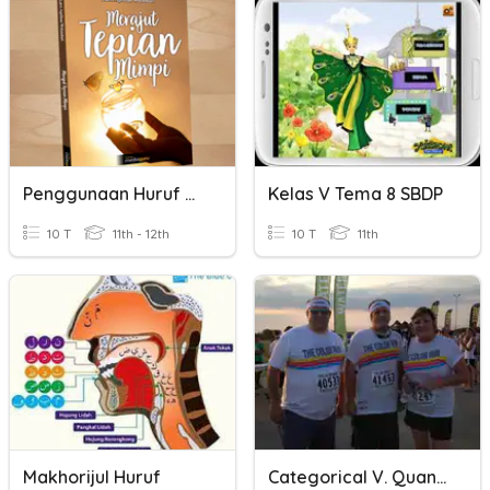
Penggunaan Huruf Kapital
Kelas V Tema 8 SBDP
10 T
11th - 12th
10 T
11th
Makhorijul Huruf
Categorical V. Quantitative