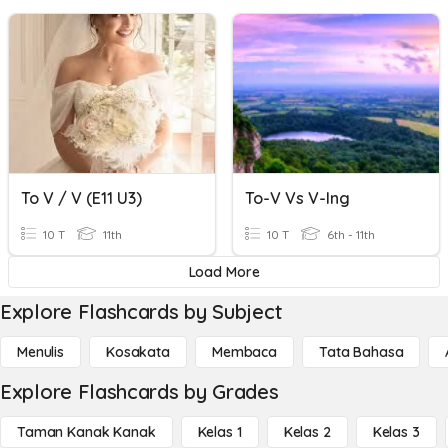
To V / V (e11 U3)
To-V Vs V-Ing
10 T
11th
10 T
6th - 11th
Load More
Explore Flashcards by Subject
Menulis
Kosakata
Membaca
Tata Bahasa
Explore Flashcards by Grades
Taman Kanak Kanak
Kelas 1
Kelas 2
Kelas 3