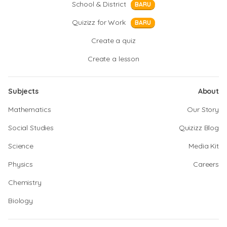
School & District
BARU
Quizizz for Work
BARU
Create a quiz
Create a lesson
Subjects
About
Mathematics
Our Story
Social Studies
Quizizz Blog
Science
Media Kit
Physics
Careers
Chemistry
Biology