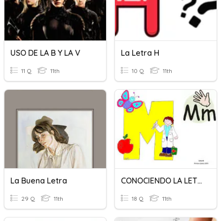
USO DE LA B Y LA V
La Letra H
11 Q
11th
10 Q
11th
La Buena Letra
CONOCIENDO LA LETRA "M"
29 Q
11th
18 Q
11th