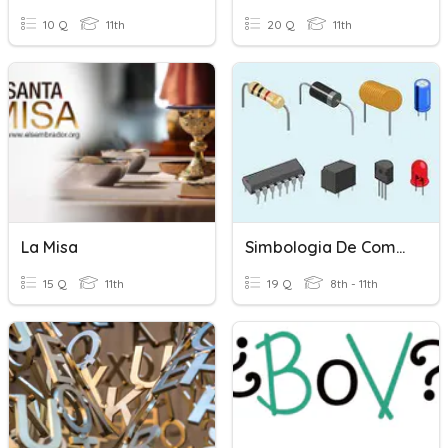
10 Q
11th
20 Q
11th
La Misa
Simbologia De Componentes
15 Q
11th
19 Q
8th - 11th