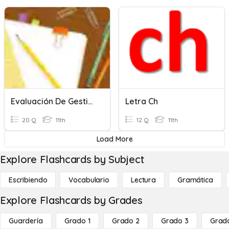
Evaluación De Gestión De Archivos De Texto
Letra Ch
20 Q
11th
12 Q
11th
Load More
Explore Flashcards by Subject
Escribiendo
Vocabulario
Lectura
Gramática
Explore Flashcards by Grades
Guardería
Grado 1
Grado 2
Grado 3
Grad