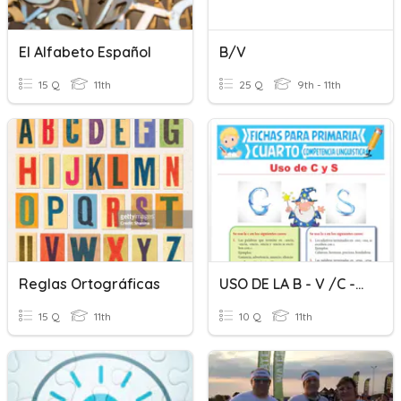
El Alfabeto Español
B/V
15 Q
11th
25 Q
9th - 11th
Reglas Ortográficas
USO DE LA B - V /C -S -Z - Nivel Intermedio (4to De Sec.)
15 Q
11th
10 Q
11th