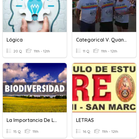
Lógica
Categorical V. Quantitative
20 Q
11th - 12th
11 Q
11th - 12th
La Importancia De La Biodiversidad
LETRAS
15 Q
11th
16 Q
11th - 12th