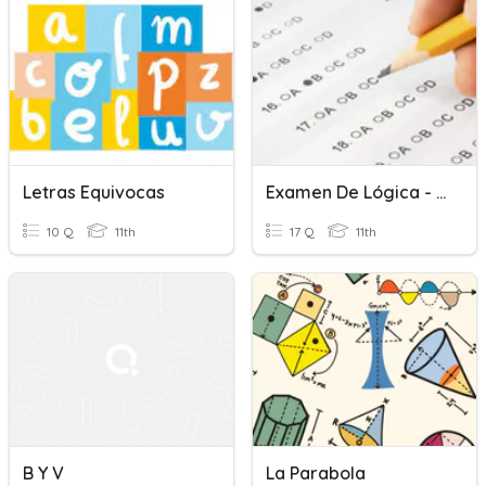
Letras Equivocas
Examen De Lógica - V Semestre
10 Q
11th
17 Q
11th
B Y V
La Parabola