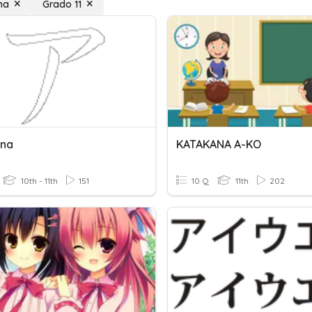
na
Grado 11
ana
KATAKANA A-KO
10th - 11th
151
10 Q
11th
202