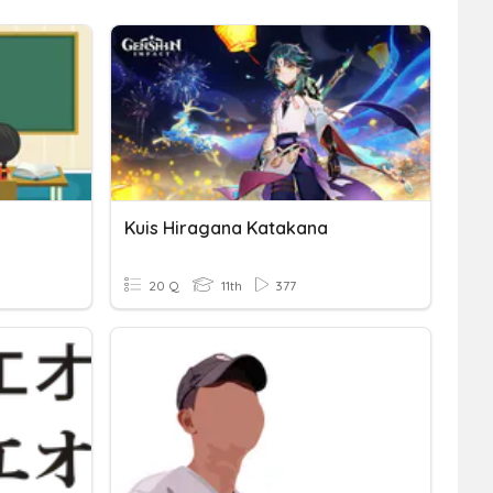
Kuis Hiragana Katakana
20 Q
11th
377