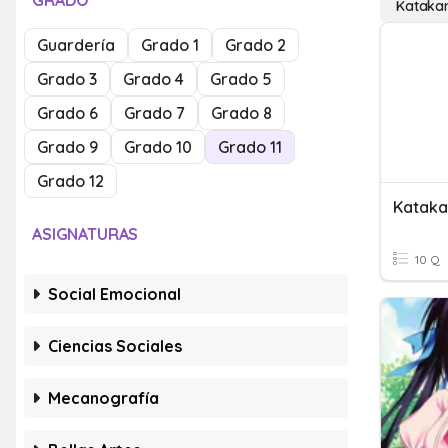
GRADO
Kataka
Guardería
Grado 1
Grado 2
Grado 3
Grado 4
Grado 5
Grado 6
Grado 7
Grado 8
Grado 9
Grado 10
Grado 11
Grado 12
Katak
ASIGNATURAS
10 Q
Social Emocional
Ciencias Sociales
Mecanografía