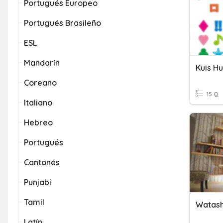
Portugués Europeo
Portugués Brasileño
ESL
Mandarín
Kuis H
Coreano
15 Q
Italiano
Hebreo
Portugués
Cantonés
Punjabi
Tamil
Latín