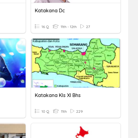
Katakana Dc
16 Q
11th - 12th
27
Katakana Kls XI Bhs
10 Q
11th
229