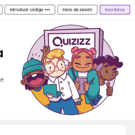
Introducir código •••
Inicio de sesión
Inscribirse
a
de