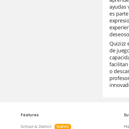
ayudas v
es parte
expresio
experien
deseoso
Quizizz 
de juego
capacida
facilita
o descan
profeso
innovado
Features
Su
School & District
Ma
NUEVO