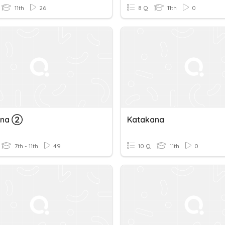
11th
26
8 Q
11th
0
ana ➁
Katakana
7th - 11th
49
10 Q
11th
0