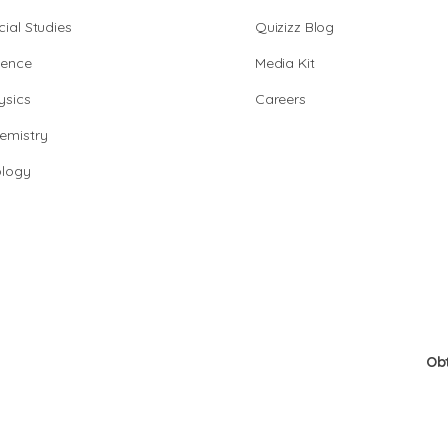
cial Studies
Quizizz Blog
ience
Media Kit
ysics
Careers
emistry
ology
Ob