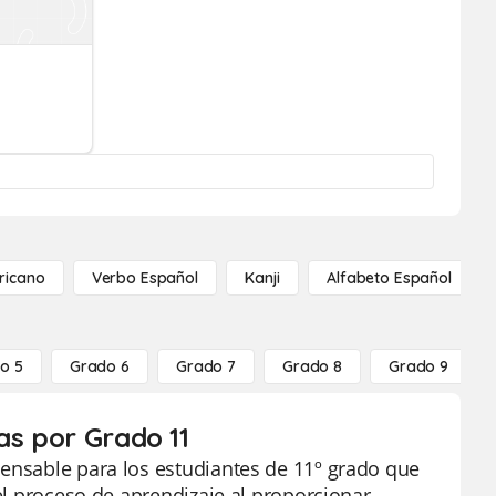
ricano
Verbo Español
Kanji
Alfabeto Español
o 5
Grado 6
Grado 7
Grado 8
Grado 9
as por Grado 11
pensable para los estudiantes de 11º grado que
 el proceso de aprendizaje al proporcionar