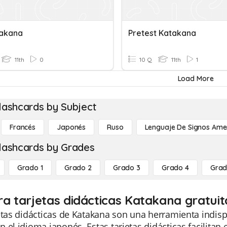
akana
Pretest Katakana
11th
0
10 Q
11th
1
Load More
lashcards by Subject
Francés
Japonés
Ruso
Lenguaje De Signos Ame
lashcards by Grades
Grado 1
Grado 2
Grado 3
Grado 4
Grad
ra tarjetas didácticas Katakana gratuit
etas didácticas de Katakana son una herramienta indis
 el idioma japonés. Estas tarjetas didácticas facilitan