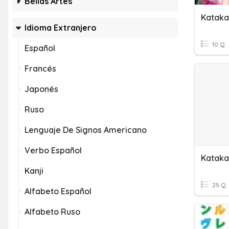
Bellas Artes
Kataka
Idioma Extranjero
10 Q
Español
Francés
Japonés
Ruso
Lenguaje De Signos Americano
Verbo Español
Kataka
Kanji
25 Q
Alfabeto Español
Alfabeto Ruso