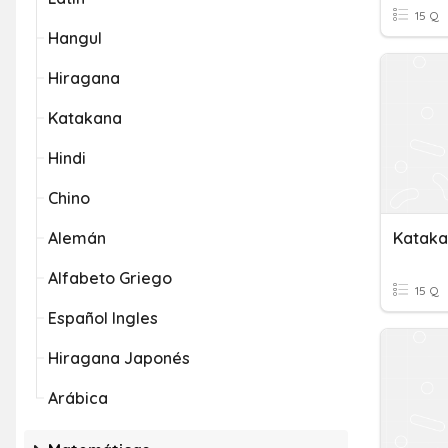
15 Q
Hangul
Hiragana
Katakana
Hindi
Chino
Alemán
Katak
Alfabeto Griego
15 Q
Español Ingles
Hiragana Japonés
Arábica