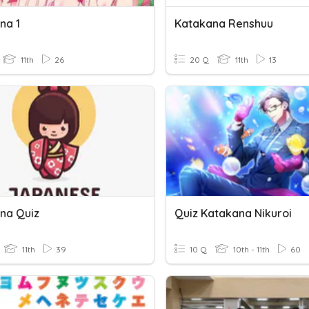
na 1
Katakana Renshuu
11th
26
20 Q
11th
13
na Quiz
Quiz Katakana Nikuroi
11th
39
10 Q
10th - 11th
60