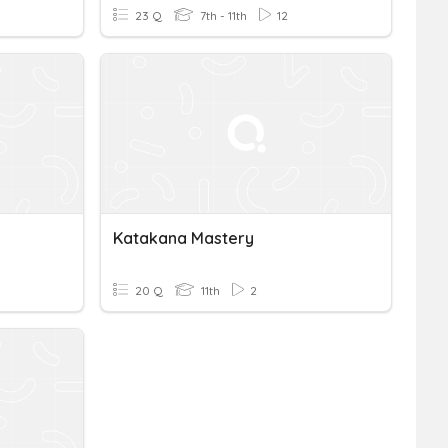
23 Q
7th - 11th
12
Katakana Mastery
20 Q
11th
2