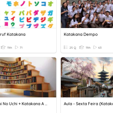
uruf Katakana
Katakana Dempo
11th
71
25 Q
11th
63
Watashi No Uchi + Katakana A - Ko
Aula - Sexta Feira (Katak