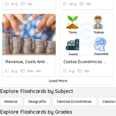
10 Q
11th
20 Q
11th
Revenue, Costs And Profit
Costos Económicos. Microeconomía
15 Q
10th - 11th
9 Q
11th
Load More
Explore Flashcards by Subject
Historia
Geografía
Ciencias Económicas
Ciencia
Explore Flashcards by Grades