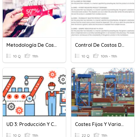
Metodología De Costos
Control De Costos De Terceros
10 Q
11th
10 Q
10th - 11th
UD 3: Producción Y Costes
Costes Fijos Y Variables
10 Q
11th
22 Q
11th