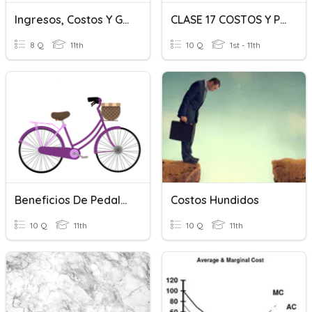
Ingresos, Costos Y Gastos
CLASE 17 COSTOS Y PRESUPUESTOS
8 Q
11th
10 Q
1st - 11th
Beneficios De Pedalear
Costos Hundidos
10 Q
11th
10 Q
11th