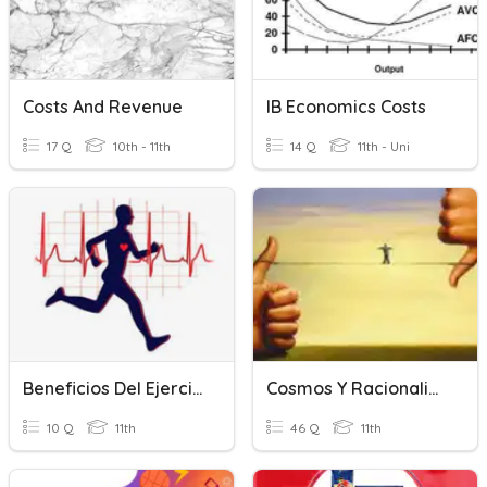
Costs And Revenue
IB Economics Costs
17 Q
10th - 11th
14 Q
11th - Uni
Beneficios Del Ejercicio Físico.
Cosmos Y Racionalidad Práctica_3º Evaluación
10 Q
11th
46 Q
11th