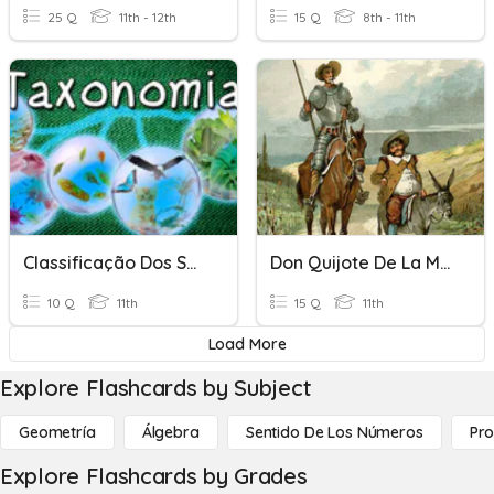
25 Q
11th - 12th
15 Q
8th - 11th
Classificação Dos Seres Vivos
Don Quijote De La Mancha I
10 Q
11th
15 Q
11th
Load More
Explore Flashcards by Subject
Geometría
Álgebra
Sentido De Los Números
Pro
Explore Flashcards by Grades