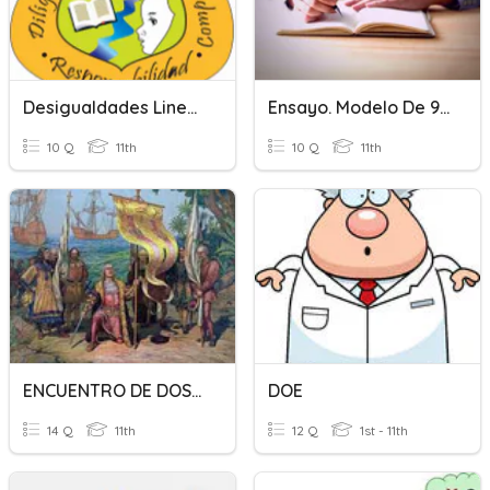
Desigualdades Lineales 1101
Ensayo. Modelo De 9 Pasos
10 Q
11th
10 Q
11th
ENCUENTRO DE DOS MUNDOS
DOE
14 Q
11th
12 Q
1st - 11th