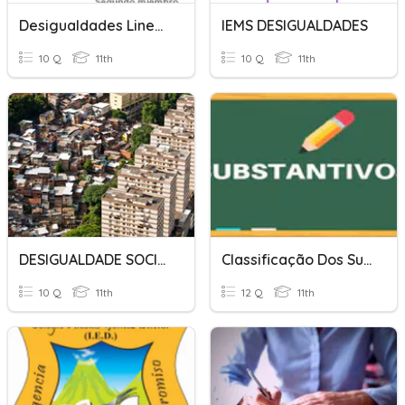
Desigualdades Lineales
IEMS DESIGUALDADES
10 Q
11th
10 Q
11th
DESIGUALDADE SOCIOECONÔMICA
Classificação Dos Substantivos
10 Q
11th
12 Q
11th