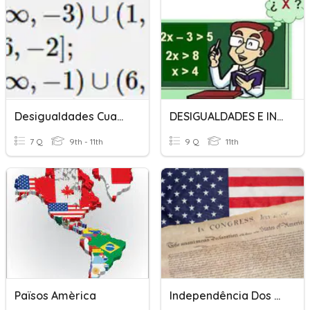
Desigualdades Cuadráticas
DESIGUALDADES E INECUACIONES
7 Q
9th - 11th
9 Q
11th
Països Amèrica
Independência Dos Estados Unidos