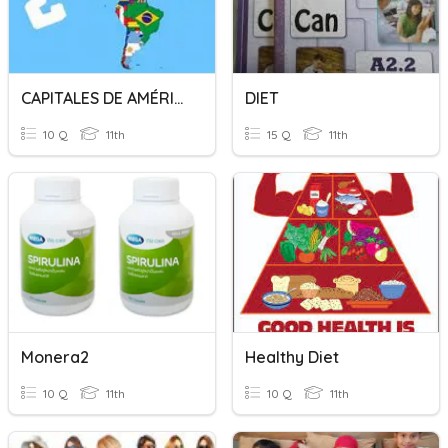
CAPITALES DE AMÉRICA
DIET
10 Q
11th
15 Q
11th
Monera2
Healthy Diet
10 Q
11th
10 Q
11th