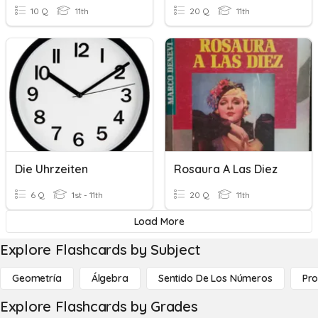
10 Q
11th
20 Q
11th
Die Uhrzeiten
Rosaura A Las Diez
6 Q
1st - 11th
20 Q
11th
Load More
Explore Flashcards by Subject
Geometría
Álgebra
Sentido De Los Números
Pro
Explore Flashcards by Grades