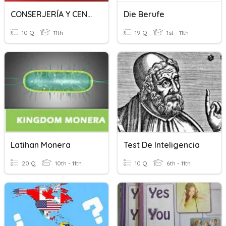
CONSERJERÍA Y CENTROS DE NEGOCIO
Die Berufe
10 Q
11th
19 Q
1st - 11th
Latihan Monera
Test De Inteligencia
20 Q
10th - 11th
10 Q
6th - 11th