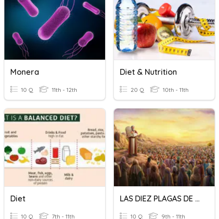
Monera
Diet & Nutrition
10 Q
11th - 12th
20 Q
10th - 11th
Diet
LAS DIEZ PLAGAS DE EGIPTO
10 Q
7th - 11th
10 Q
9th - 11th