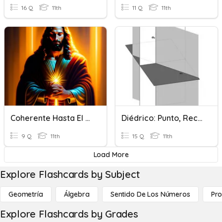
16 Q
11th
11 Q
11th
Coherente Hasta El Final
Diédrico: Punto, Recta Y Plano
9 Q
11th
15 Q
11th
Load More
Explore Flashcards by Subject
Geometría
Álgebra
Sentido De Los Números
Pro
Explore Flashcards by Grades