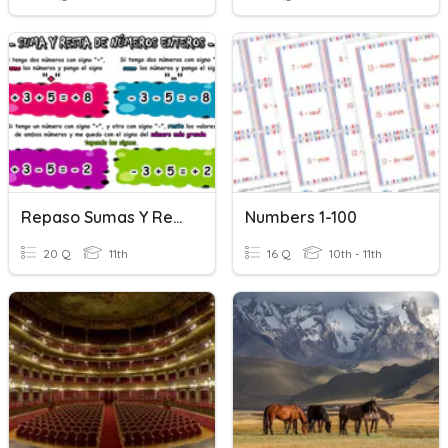
Repaso Sumas Y Restas De Números Enteros
Numbers 1-100
20 Q
11th
16 Q
10th - 11th