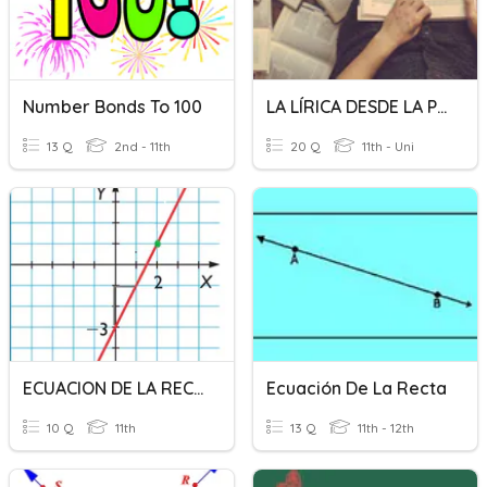
Number Bonds To 100
LA LÍRICA DESDE LA POSGUERRA HASTA LOS 50
13 Q
2nd - 11th
20 Q
11th - Uni
ECUACION DE LA RECTA
Ecuación De La Recta
10 Q
11th
13 Q
11th - 12th