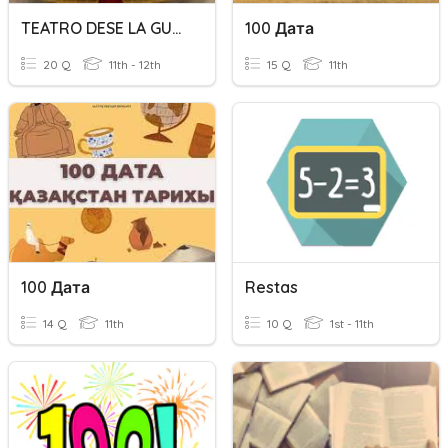
TEATRO DESE LA GUERRA HASTA LOS 50
100 Дата
20 Q
11th - 12th
15 Q
11th
100 Дата
Restas
14 Q
11th
10 Q
1st - 11th