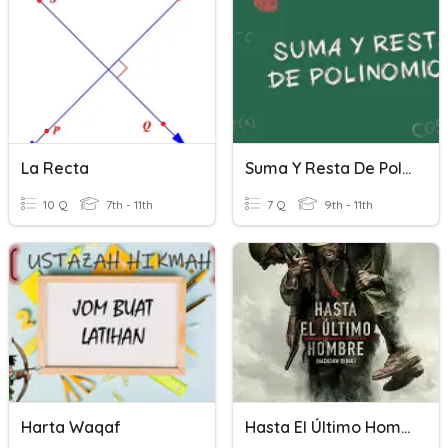
La Recta
Suma Y Resta De Polinomios
10 Q
7th - 11th
7 Q
9th - 11th
Harta Waqaf
Hasta El Último Hombre