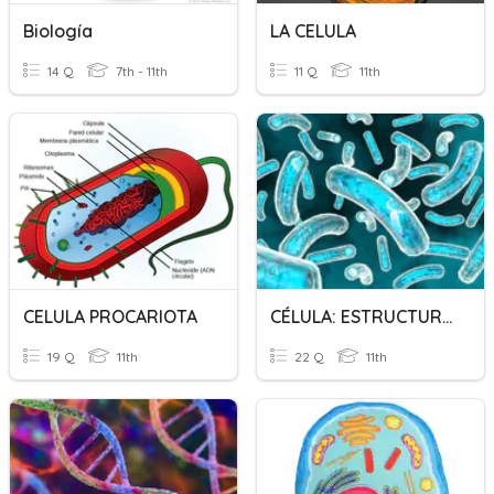
Biología
LA CELULA
14 Q
7th - 11th
11 Q
11th
CELULA PROCARIOTA
CÉLULA: ESTRUCTURA Y METABOLISMO
19 Q
11th
22 Q
11th