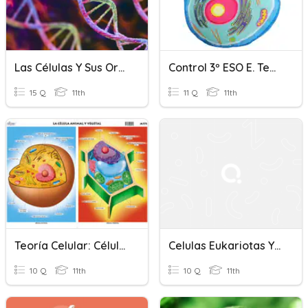
Las Células Y Sus Organelos
Control 3º ESO E. Tema 1
15 Q
11th
11 Q
11th
Teoría Celular: Célula Procariota Y Eucariota
Celulas Eukariotas Y Prokariotas
10 Q
11th
10 Q
11th