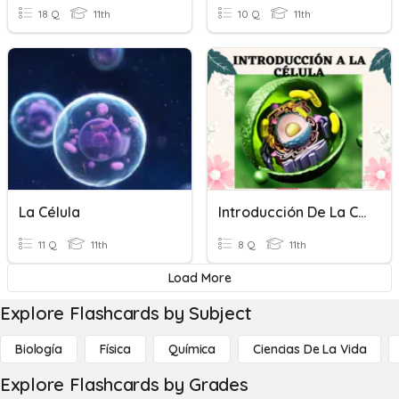
18 Q
11th
10 Q
11th
La Célula
Introducción De La Célula SP
11 Q
11th
8 Q
11th
Load More
Explore Flashcards by Subject
Biología
Física
Química
Ciencias De La Vida
Explore Flashcards by Grades