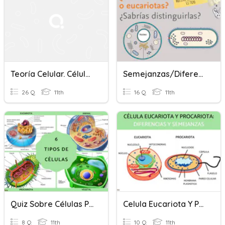
Teoría Celular. Células Procariotas Y Eucariotas
Semejanzas/Diferencia Entre Las Células Procariotas Y Eucariotas
26 Q
11th
16 Q
11th
Quiz Sobre Células Procariotas Y Eucariotas
Celula Eucariota Y Procariota
8 Q
11th
10 Q
11th