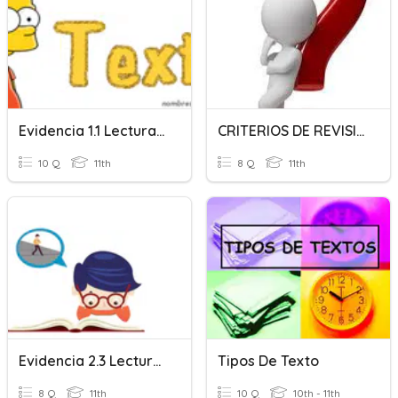
Evidencia 1.1 Lectura Crítica
CRITERIOS DE REVISIÓN DE UN TEXTO
10 Q
11th
8 Q
11th
Evidencia 2.3 Lectura Crítica
Tipos De Texto
8 Q
11th
10 Q
10th - 11th