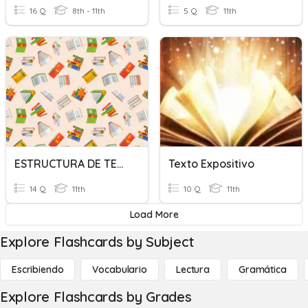
16 Q
8th - 11th
5 Q
11th
ESTRUCTURA DE TEXTOS
Texto Expositivo
14 Q
11th
10 Q
11th
Load More
Explore Flashcards by Subject
Escribiendo
Vocabulario
Lectura
Gramática
Explore Flashcards by Grades