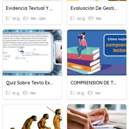
Evidencia Textual Y Escribir Un Buen Resumen
Evaluación De Gestión De Archivos De Texto
10 Q
11th - 12th
20 Q
11th
Quiz Sobre Texto Expositivo
COMPRENSION DE TEXTOS 1º
15 Q
11th
10 Q
11th