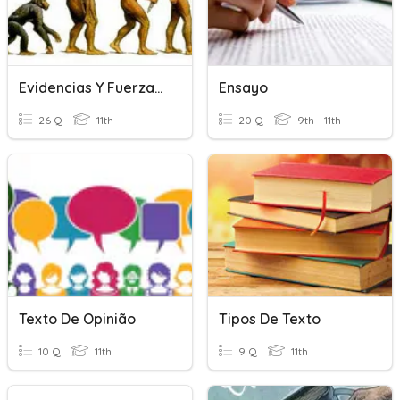
Evidencias Y Fuerzas Elementales De La Evolución
Ensayo
26 Q
11th
20 Q
9th - 11th
Texto De Opinião
Tipos De Texto
10 Q
11th
9 Q
11th