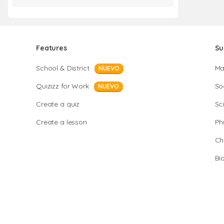
Features
Su
School & District
Ma
NUEVO
Quizizz for Work
So
NUEVO
Create a quiz
Sc
Create a lesson
Ph
Ch
Bi