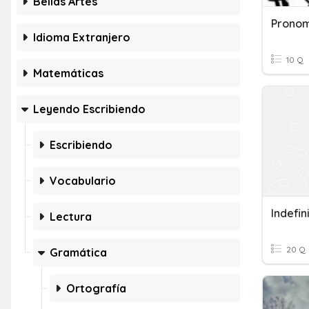
Bellas Artes
Prono
Idioma Extranjero
10 Q
Matemáticas
Leyendo Escribiendo
Escribiendo
Vocabulario
Indefi
Lectura
20 Q
Gramática
Ortografía