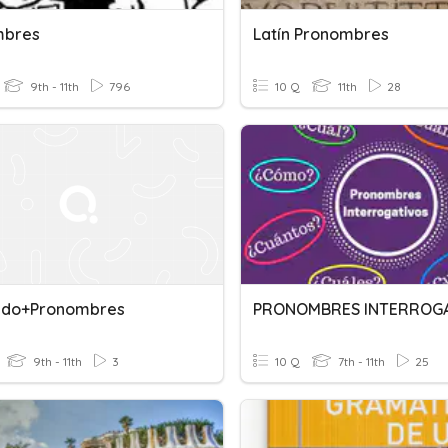
mbres
Latín Pronombres
9th - 11th
796
10 Q
11th
28
nido+Pronombres
9th - 11th
3
10 Q
7th - 11th
25