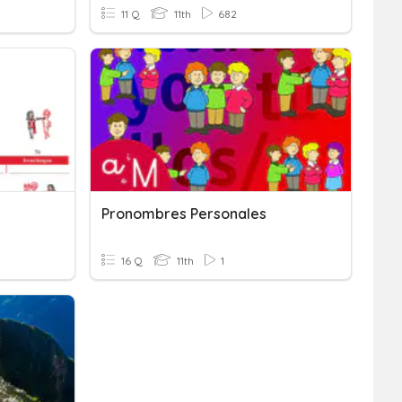
11 Q
11th
682
Pronombres Personales
16 Q
11th
1