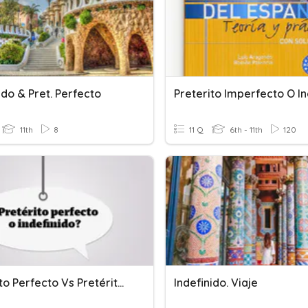
ido & Pret. Perfecto
11th
8
11 Q
6th - 11th
120
Pretérito Perfecto Vs Pretérito Indefinido
Indefinido. Viaje