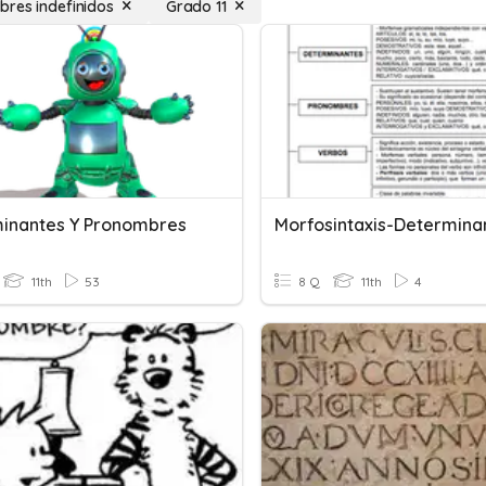
res indefinidos
Grado 11
inantes Y Pronombres
11th
53
8 Q
11th
4