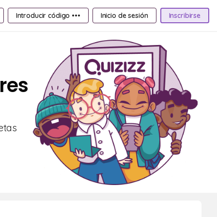
Introducir código •••
Inicio de sesión
Inscribirse
res
etas