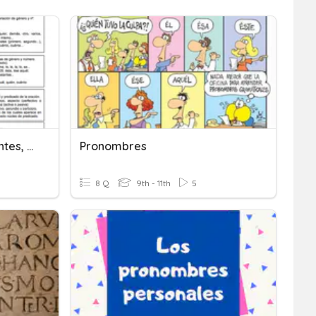
Morfosintaxis-Determinantes, Pronombres, Preposiciones...
Pronombres
8 Q
9th - 11th
5