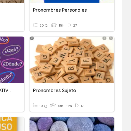
Pronombres Personales
20 Q
11th
27
PRONOMBRES INTERROGATIVOS
Pronombres Sujeto
10 Q
6th - 11th
17