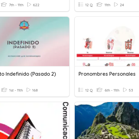
7th - 11th
622
12 Q
11th
24
to Indefinido (pasado 2)
Pronombres Personales
1st - 11th
168
12 Q
6th - 11th
53