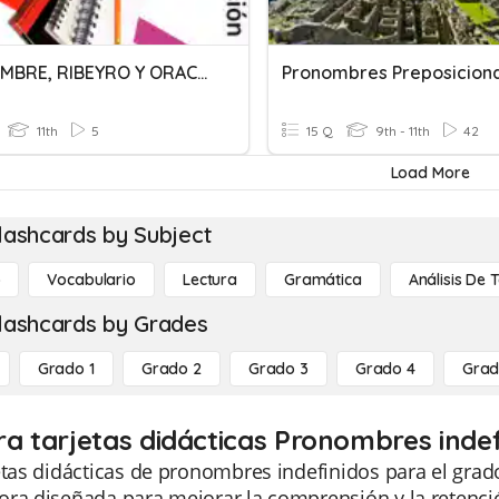
PRONOMBRE, RIBEYRO Y ORACIONES INCOMP
Pronombres Preposicion
11th
5
15 Q
9th - 11th
42
Load More
lashcards by Subject
o
Vocabulario
Lectura
Gramática
Análisis De 
lashcards by Grades
Grado 1
Grado 2
Grado 3
Grado 4
Grad
ra tarjetas didácticas Pronombres indef
etas didácticas de pronombres indefinidos para el gra
ra diseñada para mejorar la comprensión y la retenció