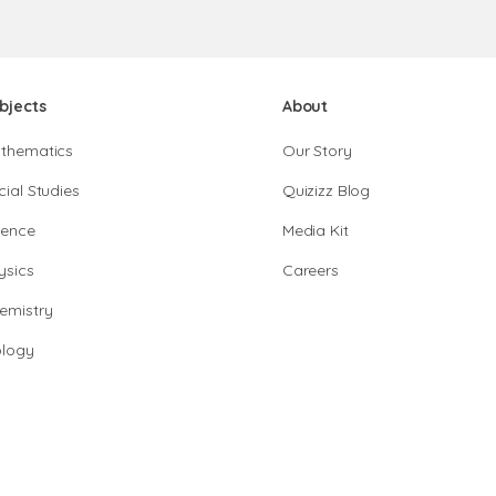
bjects
About
thematics
Our Story
cial Studies
Quizizz Blog
ience
Media Kit
ysics
Careers
emistry
ology