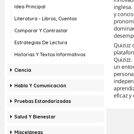
inglesa.
Idea Principal
y concis
Literatura - Libros, Cuentos
pronombr
dominar 
Comparar Y Contrastar
desempe
Estrategias De Lectura
Quizizz 
platafor
Historias Y Textos Informativos
Quizizz.
un entor
Ciencia
personal
independ
Habla Y Comunicación
aprendiz
eficaz y 
Pruebas Estandarizadas
Salud Y Bienestar
Misceláneas