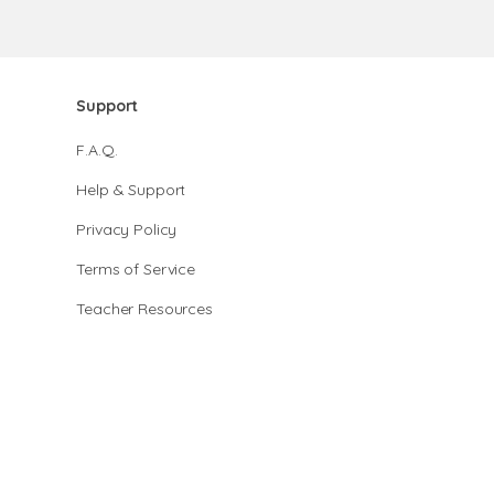
Support
F.A.Q.
Help & Support
Privacy Policy
Terms of Service
Teacher Resources