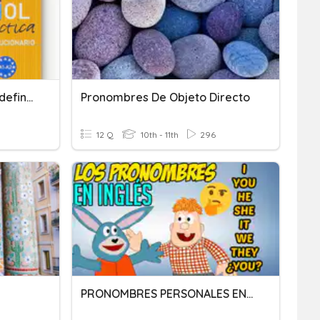
Preterito Imperfecto O Indefinido (2)
Pronombres De Objeto Directo
12 Q
10th - 11th
296
PRONOMBRES PERSONALES EN INGLÉS