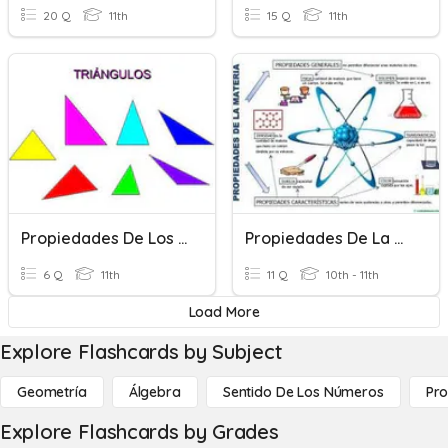
20 Q
11th
15 Q
11th
Propiedades De Los Triángulos
Propiedades De La Materia
6 Q
11th
11 Q
10th - 11th
Load More
Explore Flashcards by Subject
Geometría
Álgebra
Sentido De Los Números
Pro
Explore Flashcards by Grades