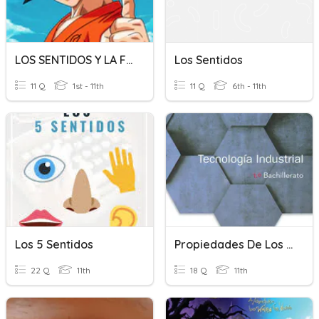
LOS SENTIDOS Y LA FUERZA INTERIOR
Los Sentidos
11 Q
1st - 11th
11 Q
6th - 11th
Los 5 Sentidos
Propiedades De Los Materiales
22 Q
11th
18 Q
11th