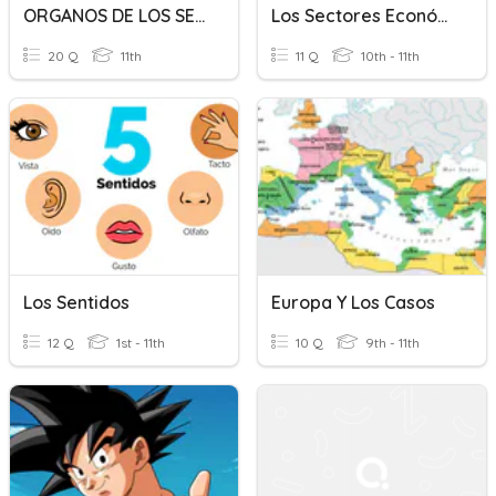
ORGANOS DE LOS SENTIDOS
Los Sectores Económicos
20 Q
11th
11 Q
10th - 11th
Los Sentidos
Europa Y Los Casos
12 Q
1st - 11th
10 Q
9th - 11th