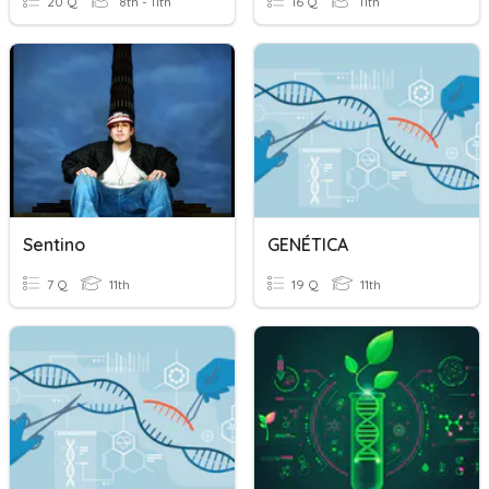
20 Q
8th - 11th
16 Q
11th
Sentino
GENÉTICA
7 Q
11th
19 Q
11th