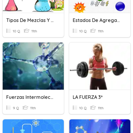
Tipos De Mezclas Y Fuerzas Intermoleculares
Estados De Agregación De La Materia
10 Q
11th
10 Q
11th
Fuerzas Intermoleculares
LA FUERZA 3º
9 Q
11th
10 Q
11th