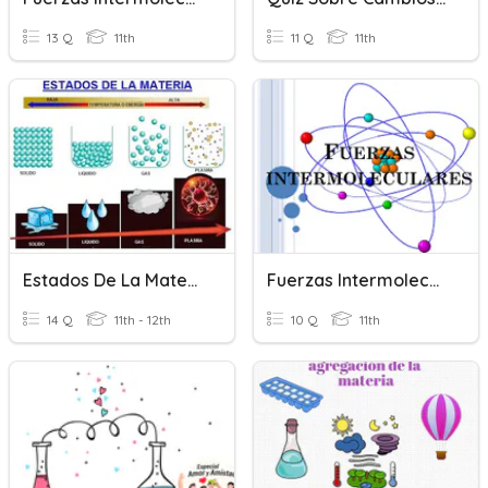
13 Q
11th
11 Q
11th
Estados De La Materia
Fuerzas Intermoleculares
14 Q
11th - 12th
10 Q
11th