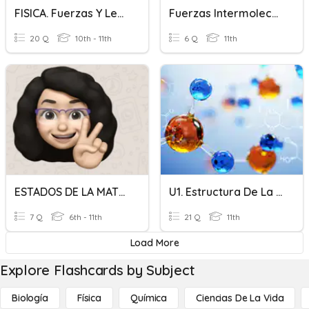
FISICA. Fuerzas Y Leyes De Newton
Fuerzas Intermoleculares Y Sus Clases
20 Q
10th - 11th
6 Q
11th
ESTADOS DE LA MATERIA
U1. Estructura De La Materia, Sistema Periódico Y Enlace Químico
7 Q
6th - 11th
21 Q
11th
Load More
Explore Flashcards by Subject
Biología
Física
Química
Ciencias De La Vida