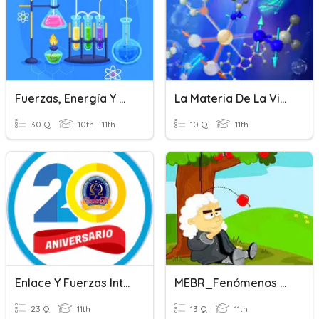
Fuerzas, Energía Y Materia
La Materia De La Vida 1ºBachillerato
30 Q
10th - 11th
10 Q
11th
Enlace Y Fuerzas Intermolecular
MEBR_Fenómenos Debidos A La Fuerzas Gravitatoria Y Magnética
23 Q
11th
13 Q
11th