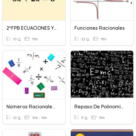
2ºFPB ECUACIONES Y SISTEMAS
Funciones Racionales
10 Q
11th
22 Q
11th
Números Racionales Y Simplificación De Expresiones
Repaso De Polinomios Y Ecuaciones
10 Q
9th - 11th
11 Q
11th