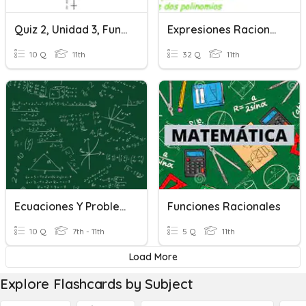
Quiz 2, Unidad 3, Funciones Racionales Y Variación
Expresiones Racionales
10 Q
11th
32 Q
11th
Ecuaciones Y Problemas Sobre Ecuaciones De Primer Grado
Funciones Racionales
10 Q
7th - 11th
5 Q
11th
Load More
Explore Flashcards by Subject