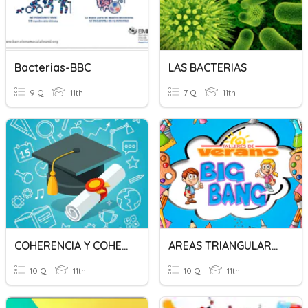
Bacterias-BBC
LAS BACTERIAS
9 Q
11th
7 Q
11th
COHERENCIA Y COHESIÓN
AREAS TRIANGULARES Y CUADRANGULARES
10 Q
11th
10 Q
11th