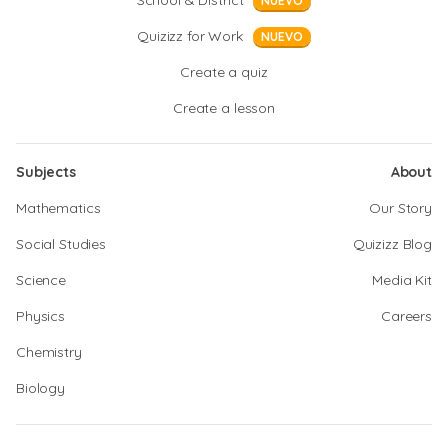
School & District
NUEVO
Quizizz for Work
NUEVO
Create a quiz
Create a lesson
Subjects
About
Mathematics
Our Story
Social Studies
Quizizz Blog
Science
Media Kit
Physics
Careers
Chemistry
Biology