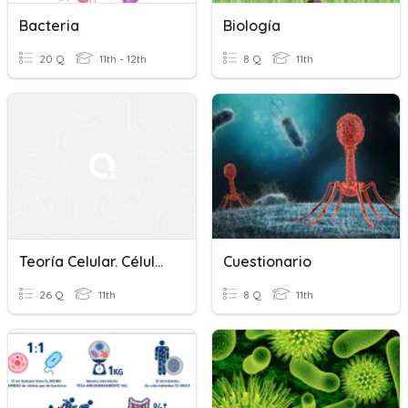
Bacteria
Biología
20 Q
11th - 12th
8 Q
11th
Teoría Celular. Células Procariotas Y Eucariotas
Cuestionario
26 Q
11th
8 Q
11th