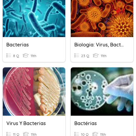
Bacterias
Biologia: Virus, Bacterias, Archaea, Prion, Etc
8 Q
11th
23 Q
11th
Virus Y Bacterias
Bactérias
11 Q
11th
10 Q
11th