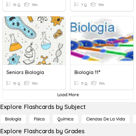
15 Q
11th
7 Q
11th
Seniors Biología
Biología 11°
15 Q
11th
11 Q
11th
Load More
Explore Flashcards by Subject
Biología
Física
Química
Ciencias De La Vida
Explore Flashcards by Grades