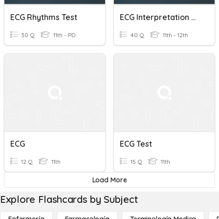
ECG Rhythms Test
ECG Interpretation & Analysis Test
30 Q
11th - PD
40 Q
11th - 12th
ECG
ECG Test
12 Q
11th
15 Q
11th
Load More
Explore Flashcards by Subject