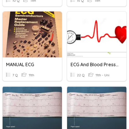
10 Q
11th
15 Q
11th
MANUAL ECG
ECG And Blood Pressure
7 Q
11th
22 Q
11th - Uni