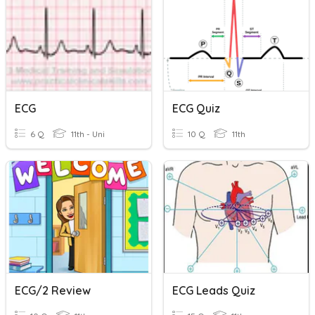
ECG
ECG Quiz
6 Q
11th - Uni
10 Q
11th
ECG/2 Review
ECG Leads Quiz