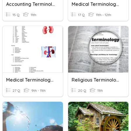
Accounting Terminology
Medical Terminology Integumentary System
15 Q
11th
17 Q
11th - 12th
Medical Terminology 1
Religious Terminology
27 Q
9th - 11th
20 Q
11th