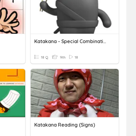
Katakana - Special Combinations
18 Q
9th
18
Katakana Reading (signs)