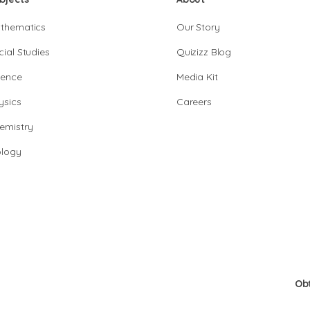
thematics
Our Story
cial Studies
Quizizz Blog
ience
Media Kit
ysics
Careers
emistry
ology
Ob