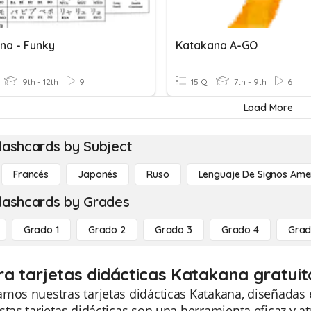
na - Funky
Katakana A-GO
9th - 12th
9
15 Q
7th - 9th
6
Load More
lashcards by Subject
Francés
Japonés
Ruso
Lenguaje De Signos Ame
lashcards by Grades
Grado 1
Grado 2
Grado 3
Grado 4
Grad
ra tarjetas didácticas Katakana gratui
amos nuestras tarjetas didácticas Katakana, diseñadas
stas tarjetas didácticas son una herramienta eficaz y a