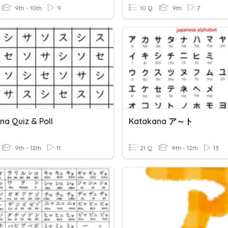
9th - 10th
9
10 Q
9th
7
na Quiz & Poll
Katakana ア～ト
9th - 12th
11
21 Q
9th - 12th
13