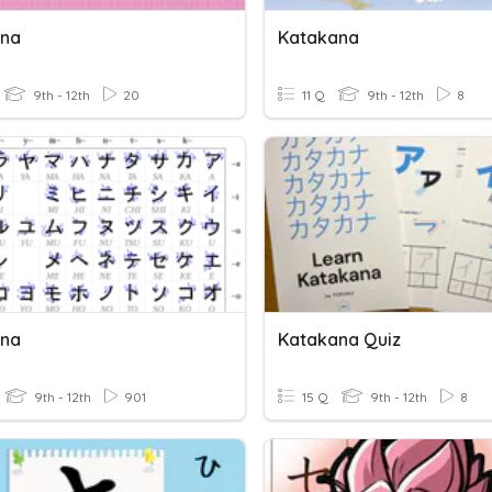
ana
Katakana
9th - 12th
20
11 Q
9th - 12th
8
ana
Katakana Quiz
9th - 12th
901
15 Q
9th - 12th
8