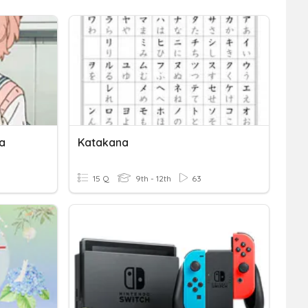
a
Katakana
15 Q
9th - 12th
63