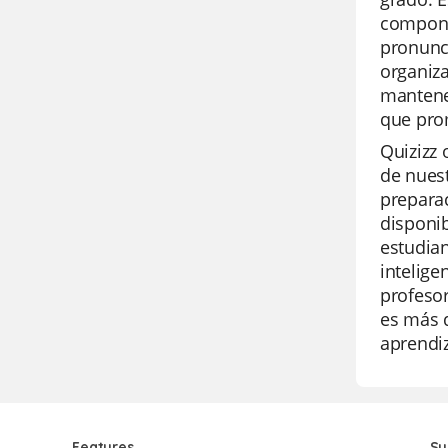
componen
pronunci
organiza
mantener
que pro
Quizizz 
de nuest
preparac
disponib
estudian
intelige
profesor
es más q
aprendi
Features
Su