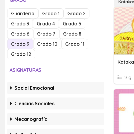
GRADO
Kataka
Guardería
Grado 1
Grado 2
Grado 3
Grado 4
Grado 5
Grado 6
Grado 7
Grado 8
Grado 9
Grado 10
Grado 11
Grado 12
Kataka
ASIGNATURAS
18 Q
Social Emocional
Ciencias Sociales
Mecanografía