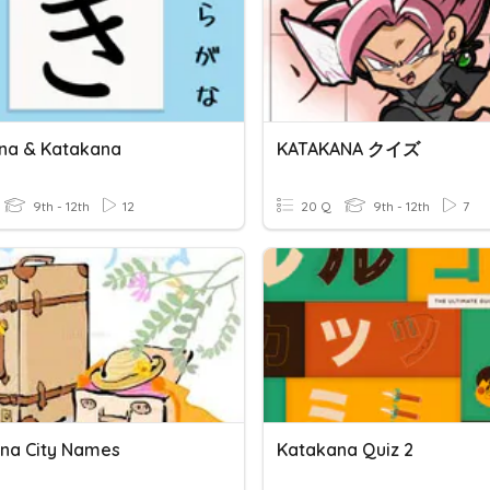
na & Katakana
KATAKANA クイズ
9th - 12th
12
20 Q
9th - 12th
7
na City Names
Katakana Quiz 2