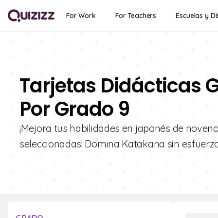
For Work
For Teachers
Escuelas y Di
Tarjetas Didácticas 
Por Grado 9
¡Mejora tus habilidades en japonés de noven
seleccionadas! Domina Katakana sin esfuerzo