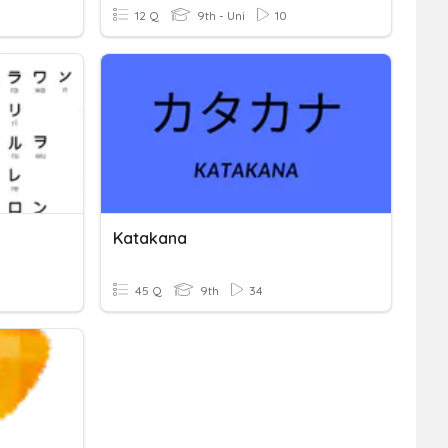
12 Q
9th - Uni
10
Katakana
45 Q
9th
34