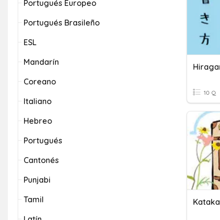
Portugués Europeo
Portugués Brasileño
ESL
Mandarín
Hiraga
Coreano
10 Q
Italiano
Hebreo
Portugués
Cantonés
Punjabi
Tamil
Kataka
Latín