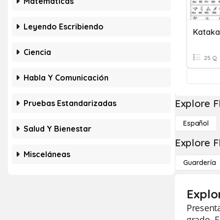
Matemáticas
Leyendo Escribiendo
Kataka
Ciencia
25 Q
Habla Y Comunicación
Explore F
Pruebas Estandarizadas
Español
Salud Y Bienestar
Explore F
Misceláneas
Guardería
Explo
Present
grado. E