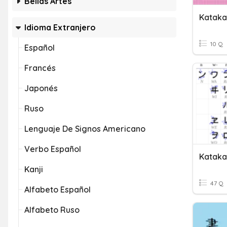
Bellas Artes
Katak
Idioma Extranjero
10 Q
Español
Francés
Japonés
Ruso
Lenguaje De Signos Americano
Verbo Español
Katak
Kanji
47 Q
Alfabeto Español
Alfabeto Ruso