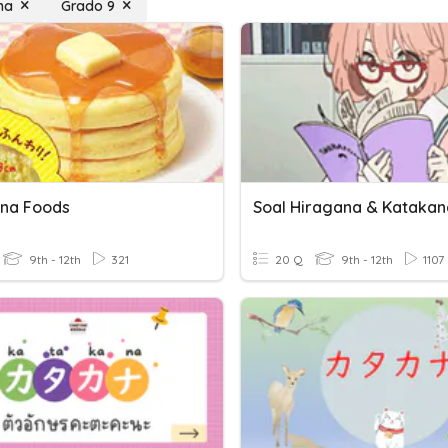
na
Grado 9
na Foods
Soal Hiragana & Katakan
9th - 12th
321
20 Q
9th - 12th
1107