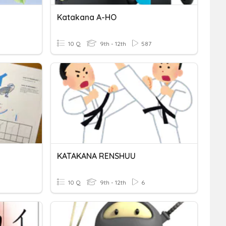
Katakana A-HO
10 Q
9th - 12th
587
KATAKANA RENSHUU
10 Q
9th - 12th
6