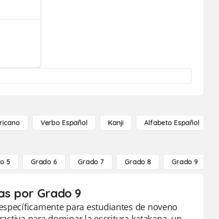
ricano
Verbo Español
Kanji
Alfabeto Español
o 5
Grado 6
Grado 7
Grado 8
Grado 9
tas por Grado 9
 específicamente para estudiantes de noveno
tractiva para dominar la escritura katakana, un