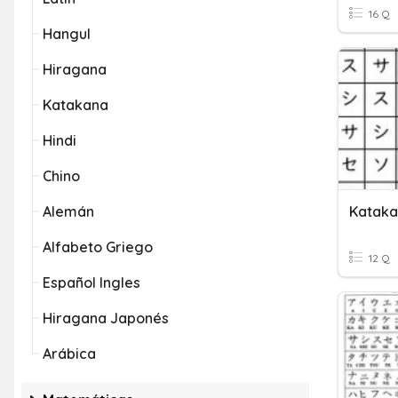
16 Q
Hangul
Hiragana
Katakana
Hindi
Chino
Alemán
Kataka
Alfabeto Griego
12 Q
Español Ingles
Hiragana Japonés
Arábica