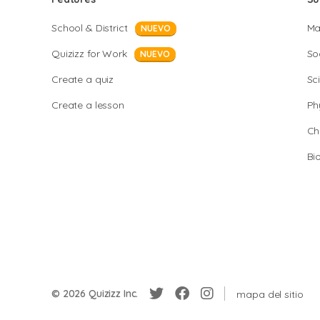
School & District
Ma
NUEVO
Quizizz for Work
So
NUEVO
Create a quiz
Sc
Create a lesson
Ph
Ch
Bi
© 2026 Quizizz Inc.
mapa del sitio