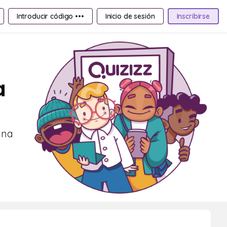
Introducir código •••
Inicio de sesión
Inscribirse
a
ana