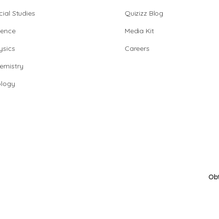
cial Studies
Quizizz Blog
ience
Media Kit
ysics
Careers
emistry
ology
Ob