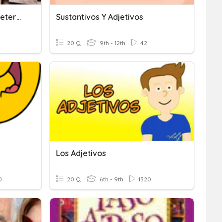
Sustantivos, Adjetivos Y Determinantes
Sustantivos Y Adjetivos
20 Q
9th - 12th
42
Los Adjetivos
0
20 Q
6th - 9th
1320