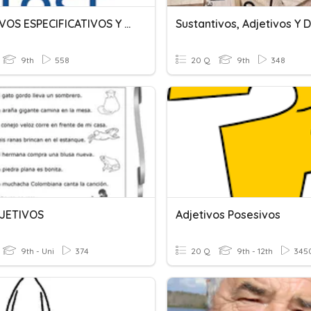
ADJETIVOS ESPECIFICATIVOS Y EXPLICATIVOS
9th
558
20 Q
9th
348
JETIVOS
Adjetivos Posesivos
9th - Uni
374
20 Q
9th - 12th
345