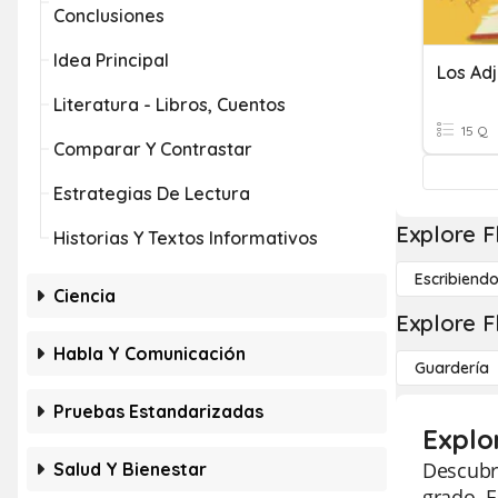
Conclusiones
Idea Principal
Los Ad
Literatura - Libros, Cuentos
15 Q
Comparar Y Contrastar
Estrategias De Lectura
Explore F
Historias Y Textos Informativos
Escribiend
Ciencia
Explore F
Habla Y Comunicación
Guardería
Pruebas Estandarizadas
Explo
Descubra
Salud Y Bienestar
grado. E