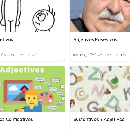
etivos
Adjetivos Posesivos
9th - 12th
314
12 Q
7th - 9th
479
os Calificativos
Sustantivos Y Adjetivos