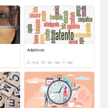
Adjetivos
15 Q
9th - 12th
694