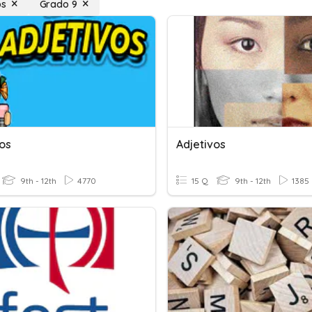
os
Grado 9
vos
Adjetivos
9th - 12th
4770
15 Q
9th - 12th
1385