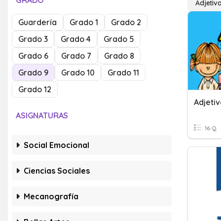
GRADO
Adjetiv
Guardería
Grado 1
Grado 2
Grado 3
Grado 4
Grado 5
Grado 6
Grado 7
Grado 8
Grado 9
Grado 10
Grado 11
Grado 12
Adjeti
ASIGNATURAS
16 Q
Social Emocional
Ciencias Sociales
Mecanografía