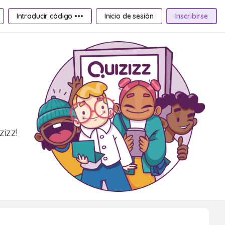
Introducir código •••
Inicio de sesión
Inscribirse
izz!