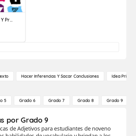
Adjetivos Determinativos Y Pronombres.
Texto
Hacer Inferencias Y Sacar Conclusiones
Idea Princip
o 5
Grado 6
Grado 7
Grado 8
Grado 9
as por Grado 9
icas de Adjetivos para estudiantes de noveno
as habilidades de vocabulario y brindan a los