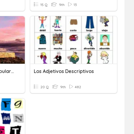
15 Q
9th
13
Spanish 1, Lesson 5: Vocabulario Adjetivos
Los Adjetivos Descriptivos
20 Q
9th
482