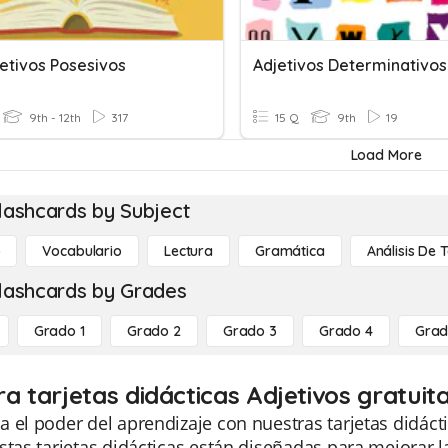
jetivos Posesivos
9th - 12th
317
15 Q
9th
19
Load More
lashcards by Subject
o
Vocabulario
Lectura
Gramática
Análisis De 
lashcards by Grades
Grado 1
Grado 2
Grado 3
Grado 4
Grad
ra tarjetas didácticas Adjetivos gratuit
 el poder del aprendizaje con nuestras tarjetas didáct
stas tarjetas didácticas están diseñadas para mejorar l