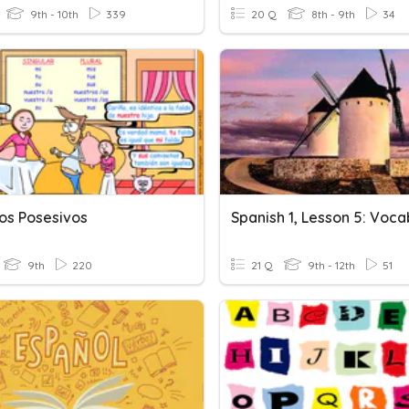
9th - 10th
339
20 Q
8th - 9th
34
vos Posesivos
9th
220
21 Q
9th - 12th
51