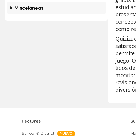
estudian
Misceláneas
presenta
concepto
como ref
Quizizz
satisfac
permite 
juego, Q
tipos d
monitore
revisio
diversió
Features
Su
School & District
Ma
NUEVO