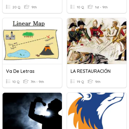
20 Q
9th
10 Q
1st - 9th
Va De Letras
LA RESTAURACIÓN
10 Q
7th - 9th
19 Q
9th