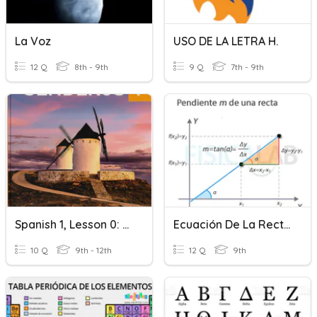
La Voz
USO DE LA LETRA H.
12 Q
8th - 9th
9 Q
7th - 9th
Spanish 1, Lesson 0: Alfabeto: ¿qué Letra Es?
Ecuación De La Recta Y Parábolas.
10 Q
9th - 12th
12 Q
9th