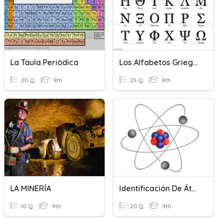
La Taula Periòdica
Los Alfabetos Griego Y Latino
20 Q
9th
25 Q
9th
LA MINERÍA
Identificación De Átomos
10 Q
9th
20 Q
9th