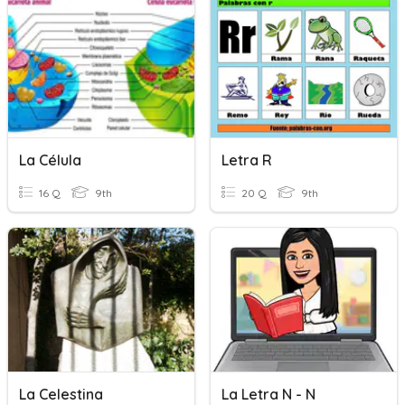
La Célula
Letra R
16 Q
9th
20 Q
9th
La Celestina
La Letra N - N