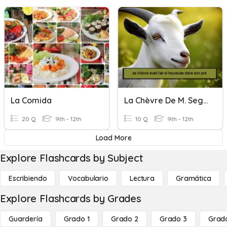
La Comida
La Chèvre De M. Seguin
20 Q
9th - 12th
10 Q
9th - 12th
Load More
Explore Flashcards by Subject
Escribiendo
Vocabulario
Lectura
Gramática
Explore Flashcards by Grades
Guardería
Grado 1
Grado 2
Grado 3
Grad