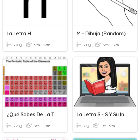
La Letra H
M - Dibuja (random)
20 Q
9th - 12th
21 Q
9th - 12th
¿Qué Sabes De La Tabla Periódica?
La Letra S - S Y Su Inversa
22 Q
9th - 10th
7 Q
1st - 9th